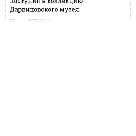
поступил в коллекцию
Дарвиновского музея
23 марта 2022, 16:11
В Пермском крае в 2017 году обнаружили
отпечаток панциря древнего мечехвоста
возрастом 250 млн лет. На данный момент он
хранится в коллекции Государственного
Дарвиновского музея. Об этом сообщает
Агентство городских новостей «Москва» со
ссылкой на Telegram-канал музея.
Отмечается, что палеоботаник подарил
образец музею, Сергей Наугольных
профессор Российской академии наук.
Напомним, генеральный директор