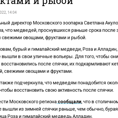
ктами и рыбой
022, 14:04
ьный директор Московского зоопарка Светлана Акул
а, что медведей, проснувшихся раньше срока после 
и свежими овощами, фруктами и рыбой.
овам, бурый и гималайский медведи, Роза и Алладин,
 вышли в свои уличные вольеры. Для того, чтобы он
 восстановились после спячки, их подкармливают кет
й, свежими овощами и фруктами.
 также подчеркнула, что медведям понадобится около
 чтобы восстановить свою активность после спячки.
ести Московского региона
сообщали
, что в столично
е вышли из зимней спячки раньше, чем обычно, бурая
ца Роза и гималайский медведь Алладин.