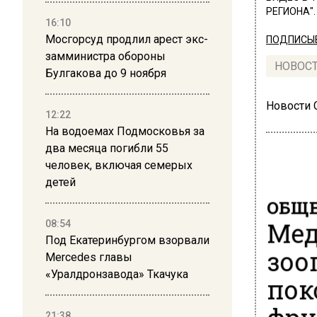
РЕГИОНА".
16:10
Мосгорсуд продлил арест экс-
ПОДПИСЫВ
замминистра обороны
НОВОС
Булгакова до 9 ноября
Новости
12:22
На водоемах Подмосковья за
два месяца погибли 55
человек, включая семерых
детей
ОБЩЕ
Мед
08:54
Под Екатеринбургом взорвали
зоо
Mercedes главы
«Уралдронзавода» Ткачука
пок
21:38