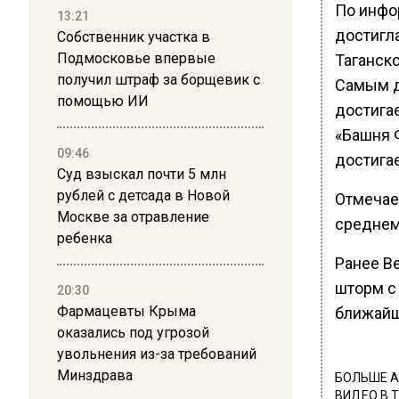
По инфо
13:21
достигла
Собственник участка в
Подмосковье впервые
Таганск
получил штраф за борщевик с
Самым д
помощью ИИ
достигае
«Башня 
09:46
достигае
Суд взыскал почти 5 млн
рублей с детсада в Новой
Отмечает
Москве за отравление
среднем
ребенка
Ранее В
шторм с
20:30
Фармацевты Крыма
ближайш
оказались под угрозой
увольнения из-за требований
Минздрава
БОЛЬШЕ А
ВИДЕО В 