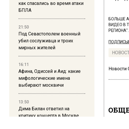
как спасались во время атаки
БПЛА
БОЛЬШЕ А
ВИДЕО В 
21:50
РЕГИОНА".
Под Севастополем военный
убил сослуживца и троих
ПОДПИСЫВ
мирных жителей
НОВОС
16:11
Новости
Афина, Одиссей и Аид: какие
мифологические имена
выбирают москвичи
13:50
ОБЩЕ
Дима Билан ответил на
критику концерта в Москве
Мед