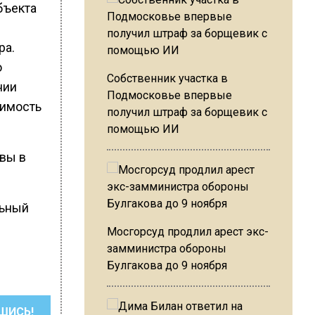
бъекта
в
ра.
о
Собственник участка в
нии
Подмосковье впервые
оимость
получил штраф за борщевик с
помощью ИИ
квы в
льный
Мосгорсуд продлил арест экс-
замминистра обороны
Булгакова до 9 ноября
ШИСЬ!