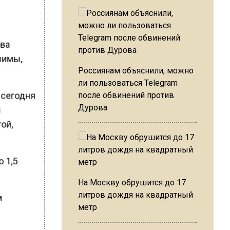
ова
зимы,
Россиянам объяснили, можно
ли пользоваться Telegram
 сегодня
после обвинений против
Дурова
и
ой,
 1,5
На Москву обрушится до 17
литров дождя на квадратный
м
метр