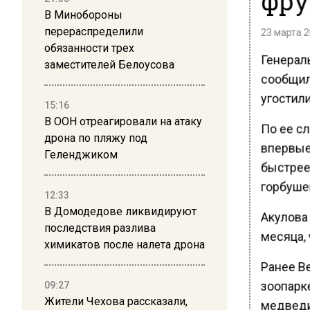
фру
В Минобороны
перераспределили
23 марта 2
обязанности трех
Генерал
заместителей Белоусова
сообщил
угостил
15:16
В ООН отреагировали на атаку
По ее сл
дрона по пляжу под
впервые
Геленджиком
быстрее
горбуше
12:33
В Домодедове ликвидируют
Акулова
последствия разлива
месяца,
химикатов после налета дрона
Ранее В
зоопарк
09:27
Жители Чехова рассказали,
медведи