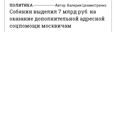
ПОЛИТИКА
Автор:
Валерия Цехмистренко
Собянин выделил 7 млрд руб. на
оказание дополнительной адресной
соцпомощи москвичам
22 марта 2022, 18:20
Постановление, согласно которому будет
выделено 7 млрд руб. подписал мэр Москвы
Сергей Собянин. Согласно постановлению
увеличивается адресная социальная помощь
гражданам. Об этом сообщает Агентство
городских новостей «Москва».
Отмечается, что для тех кто оказался в
сложной жизненной ситуации, вызванной
чрезвычайными происшествиями, утратой
кормильца или потерей работы москвичам