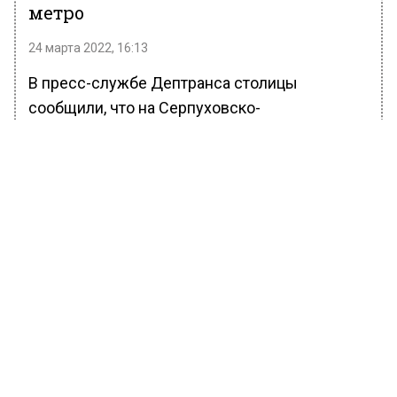
метро
24 марта 2022, 16:13
В пресс-службе Дептранса столицы
сообщили, что на Серпуховско-
Тимирязевской линии метро временно
приостановили движение поездов.
Отмечается, что это связано с человеком,
упавшим на пути.
Поезда временно прекратили перемещаться
на участке от станции «Серпуховская» до
станции «Боровицкая», а в обратном
направлении поезда передвигаются с более
длительным интервалом.
Ранее Вести Московского региона