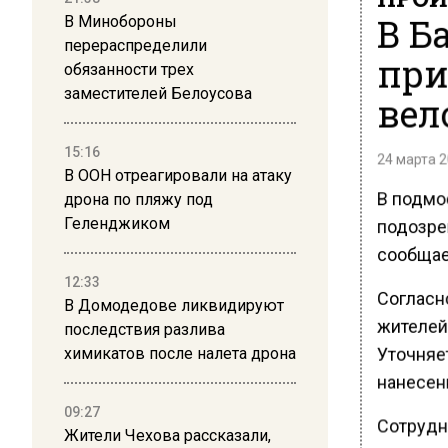
В Б
В Минобороны
перераспределили
при
обязанности трех
заместителей Белоусова
вел
15:16
24 марта 2
В ООН отреагировали на атаку
В подмо
дрона по пляжу под
Геленджиком
подозре
сообщае
12:33
Согласн
В Домодедове ликвидируют
жителей
последствия разлива
Уточняе
химикатов после налета дрона
нанесен
09:27
Сотрудн
Жители Чехова рассказали,