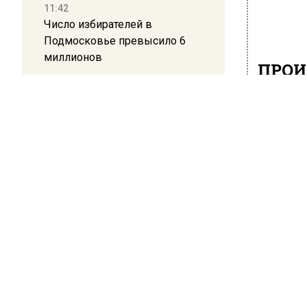
11:42
Число избирателей в
Подмосковье превысило 6
миллионов
ПРОИ
В Б
11:15
при
Саратовский депутат Калинин
призвал к совести
вел
ветеранское сообщество
Польши
24 марта 2
10:34
В подмо
Пять человек погибли в
подозре
результате атаки БПЛА на
сообщае
Московскую область
Согласн
21:36
жителей