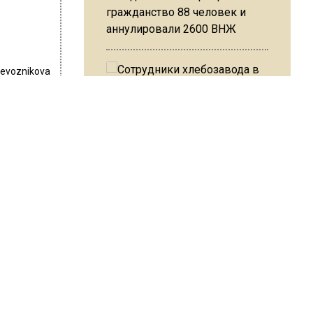
гражданство 88 человек и
аннулировали 2600 ВНЖ
revoznikova
т
Сотрудники хлебозавода в
Балашихе массово
увольняются из-за жары в
цехах
. Его
Об этом
ласти.
естный
Резкое похолодание с
 часть.