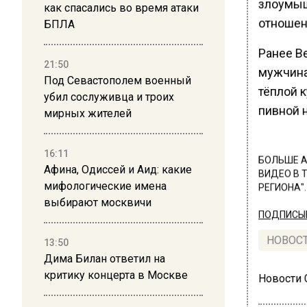
злоумыш
как спасались во время атаки
отношен
БПЛА
Ранее В
21:50
мужчин
Под Севастополем военный
тёплой к
убил сослуживца и троих
пивной н
мирных жителей
16:11
БОЛЬШЕ А
Афина, Одиссей и Аид: какие
ВИДЕО В 
мифологические имена
РЕГИОНА".
выбирают москвичи
ПОДПИСЫВ
НОВОС
13:50
Дима Билан ответил на
критику концерта в Москве
Новости