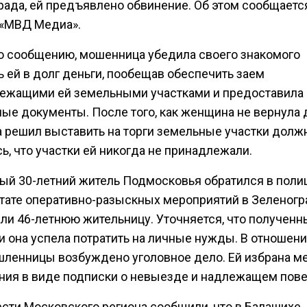
рада, ей предъявлено обвинение. Об этом сообщаетс
 «МВД Медиа».
о сообщению, мошенница убедила своего знакомого
 ей в долг деньги, пообещав обеспечить заем
ежащими ей земельными участками и предоставила
ые документы. После того, как женщина не вернула 
 решил выставить на торги земельные участки долж
ь, что участки ей никогда не принадлежали.
ый 30-летний житель Подмосковья обратился в поли
ьтате оперативно-разыскных мероприятий в Зеленог
ли 46-летнюю жительницу. Уточняется, что получен
и она успела потратить на личные нужды. В отношен
ленницы возбуждено уголовное дело. Ей избрана м
ния в виде подписки о невыезде и надлежащем пов
ести Московского региона сообщили, что в Балашихе