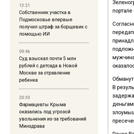
Зеленог
13:21
портале
Собственник участка в
Подмосковье впервые
Согласн
получил штраф за борщевик с
передать
помощью ИИ
принадл
подложн
09:46
мужчина
Суд взыскал почти 5 млн
оказалос
рублей с детсада в Новой
Москве за отравление
Обманут
ребенка
В резул
задержа
20:30
деньгам
Фармацевты Крыма
оказались под угрозой
злоумыш
увольнения из-за требований
пресече
Минздрава
Ранее В