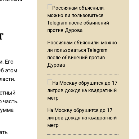
т
Россиянам объяснили, можно
ли пользоваться Telegram
после обвинений против
. Его
Дурова
Об этом
ласти.
естный
 часть.
сумма
На Москву обрушится до 17
литров дождя на квадратный
метр
ать