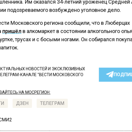
ленника. Им оказался 34-летний уроженец Средней 
ии подозреваемого возбуждено уголовное дело.
ести Московского региона сообщили, что в Люберцах
а
пришёл
в алкомаркет в состоянии алкогольного опь
уртке, трусах и с босыми ногами. Он собирался покуп
апиток.
КТУАЛЬНЫХ НОВОСТЕЙ И ЭКСКЛЮЗИВНЫХ
ПОДПИ
ТЕЛЕГРАМ-КАНАЛЕ "ВЕСТИ МОСКОВСКОГО
АЙТЕСЬ НА МОСРЕГИОН:
ТИ
ДЗЕН
ТЕЛЕГРАМ
 СМИ2