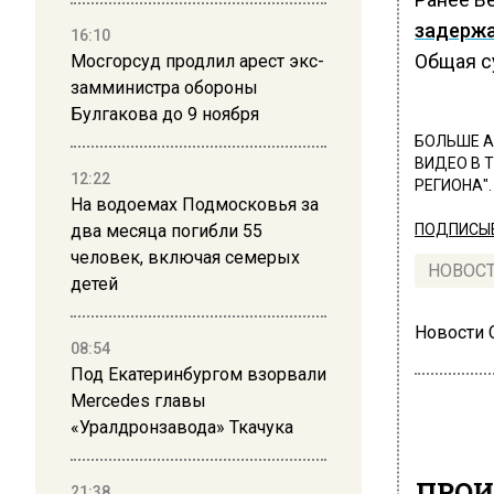
задерж
16:10
Общая с
Мосгорсуд продлил арест экс-
замминистра обороны
Булгакова до 9 ноября
БОЛЬШЕ А
ВИДЕО В 
12:22
РЕГИОНА".
На водоемах Подмосковья за
два месяца погибли 55
ПОДПИСЫВ
человек, включая семерых
НОВОС
детей
Новости
08:54
Под Екатеринбургом взорвали
Mercedes главы
«Уралдронзавода» Ткачука
ПРОИ
21:38