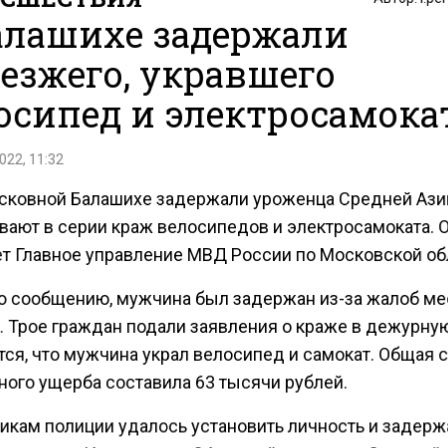
алашихе задержали
езжего, укравшего
осипед и электросамока
022, 11:32
сковной Балашихе задержали уроженца Средней Азии
вают в серии краж велосипедов и электросамоката. 
т Главное управление МВД России по Московской об
о сообщению, мужчина был задержан из-за жалоб м
. Трое граждан подали заявления о краже в дежурную
тся, что мужчина украл велосипед и самокат. Общая 
ного ущерба составила 63 тысячи рублей.
икам полиции удалось установить личность и задерж