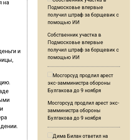
я на
Собственник участка в
Подмосковье впервые
получил штраф за борщевик с
деньги и
помощью ИИ
ницы,
цию.
раде
ными
Мосгорсуд продлил арест экс-
ии
замминистра обороны
ера
Булгакова до 9 ноября
едении.