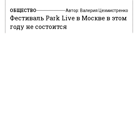
ОБЩЕСТВО
Автор:
Валерия Цехмистренко
Фестиваль Park Live в Москве в этом
году не состоится
28 марта 2022, 16:56
На 2023 год переносится фестиваль Park Live
в Москве. Об этом сообщает Агентство
городских новостей «Москва».
Отмечается, что из-за текущих событий
музыкальный праздник не состоится, данное
мероприятие невозможно ни по
юридическим, ни по логистическим, ни по
простым человеческим причинам.
Некоторые артисты намерены выступить на