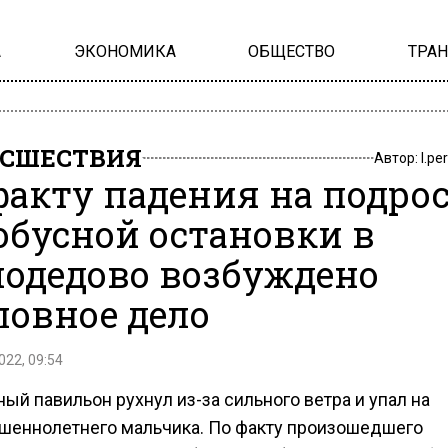
А
ЭКОНОМИКА
ОБЩЕСТВО
ТРА
СШЕСТВИЯ
Автор:
l.pe
факту падения на подро
обусной остановки в
одедово возбуждено
ловное дело
022, 09:54
ый павильон рухнул из-за сильного ветра и упал на
шеннолетнего мальчика. По факту произошедшего