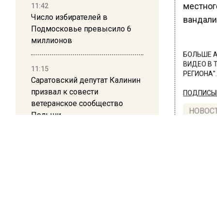
местног
11:42
Число избирателей в
вандали
Подмосковье превысило 6
миллионов
БОЛЬШЕ А
ВИДЕО В 
11:15
РЕГИОНА".
Саратовский депутат Калинин
призвал к совести
ПОДПИСЫВ
ветеранское сообщество
НОВОС
Польши
Новости
10:34
Пять человек погибли в
результате атаки БПЛА на
Московскую область
ПРОИ
21:36