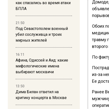
Домодед
как спасались во время атаки
объявле
БПЛА
порывов
21:50
Обоих п
Под Севастополем военный
медицин
убил сослуживца и троих
травму г
мирных жителей
второго
16:11
По факт
Афина, Одиссей и Аид: какие
мифологические имена
Пострада
выбирают москвичи
из-за н
Ее дост
13:50
Ранее В
Дима Билан ответил на
критику концерта в Москве
мужчину
операти