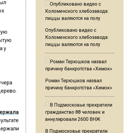
был
ых
Опубликовано видео с
мую
Коломенского хлебозавода:
рытую
пиццы валяются на полу
а у
Роман Терюшков назвал
Вчера
причину банкротства «Химок»
дерево.
держала
зультате
держали
В Подмосковье прекратили