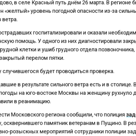
ово, в селе Красный путь днём 26 марта. В регионе 
н «желтый» уровень погодной опасности из-за сильн
 ветра.
острадавших госпитализировали и оказали необходи
скую помощь. У одного из них диагностировали зак
рудной клетки и ушиб грудного отдела позвоночника, 
 закрытый перелом пятки.
у случившегося будет проводиться проверка.
вшие в результате сильного ветра есть и в столице. 
епогоды на юго-востоке Москвы на женщину рухнуло 
авили в реанимацию.
ести Московского региона сообщили, что полиция
за
, осквернившего памятник ветеранам в Пущино. В ре
вно-розыскных мероприятий сотрудники полиции за