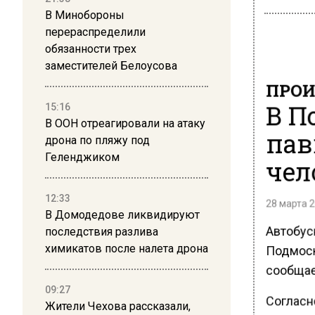
В Минобороны
перераспределили
обязанности трех
заместителей Белоусова
ПРОИ
В П
15:16
В ООН отреагировали на атаку
пав
дрона по пляжу под
Геленджиком
чел
12:33
28 марта 2
В Домодедове ликвидируют
Автобусн
последствия разлива
Подмоск
химикатов после налета дрона
сообщае
09:27
Согласн
Жители Чехова рассказали,