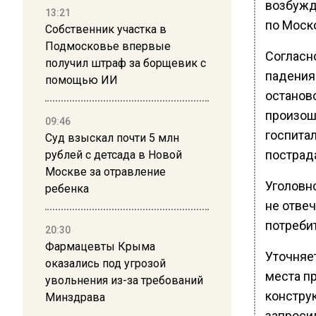
возбужд
13:21
по Моск
Собственник участка в
Подмосковье впервые
Согласн
получил штраф за борщевик с
падения
помощью ИИ
останов
произош
09:46
госпита
Суд взыскал почти 5 млн
пострад
рублей с детсада в Новой
Москве за отравление
Уголовно
ребенка
не отве
потреби
20:30
Фармацевты Крыма
Уточняе
оказались под угрозой
места п
увольнения из-за требований
констру
Минздрава
запроси