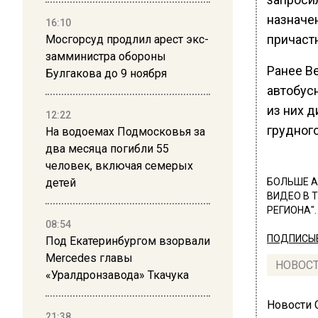
назначе
16:10
причаст
Мосгорсуд продлил арест экс-
замминистра обороны
Ранее В
Булгакова до 9 ноября
автобус
из них 
12:22
грудного
На водоемах Подмосковья за
два месяца погибли 55
человек, включая семерых
детей
БОЛЬШЕ А
ВИДЕО В 
РЕГИОНА".
08:54
ПОДПИСЫВ
Под Екатеринбургом взорвали
Mercedes главы
НОВОС
«Уралдронзавода» Ткачука
Новости
21:38