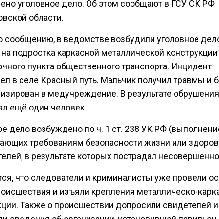
ено уголовное дело. Об этом сообщают в ГСУ СК РФ
овской области.
о сообщению, в ведомстве возбудили уголовное дело
 на подростка каркасной металлической конструкции
очного пункта общественного транспорта. Инцидент
ёл в селе Красный путь. Мальчик получил травмы и 
лизирован в медучреждение. В результате обрушения
ал ещё один человек.
е дело возбуждено по ч. 1 ст. 238 УК РФ (выполнение
чающих требованиям безопасности жизни или здоров
телей, в результате которых пострадал несовершенно
тся, что следователи и криминалисты уже провели о
роисшествия и изъяли крепления металлическо-карк
кции. Также о происшествии допросили свидетелей и
ли сведения об организации, установившей павильон.