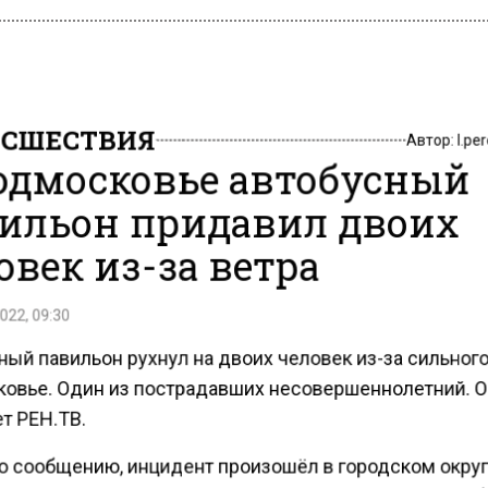
СШЕСТВИЯ
Автор:
l.pe
одмосковье автобусный
ильон придавил двоих
овек из-за ветра
022, 09:30
ый павильон рухнул на двоих человек из-за сильного
овье. Один из пострадавших несовершеннолетний. О
т РЕН.ТВ.
о сообщению, инцидент произошёл в городском окру