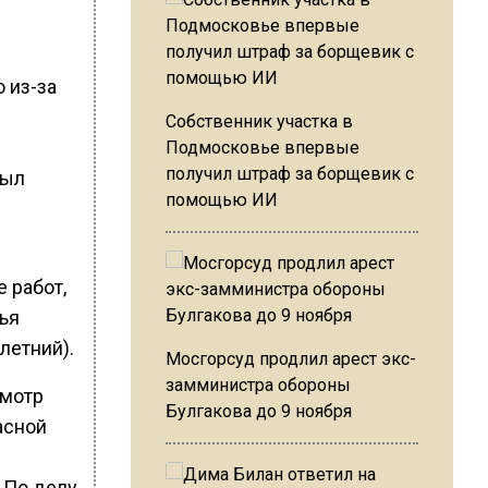
 из-за
Собственник участка в
Подмосковье впервые
получил штраф за борщевик с
был
помощью ИИ
 работ,
ья
летний).
Мосгорсуд продлил арест экс-
замминистра обороны
смотр
Булгакова до 9 ноября
асной
 По делу