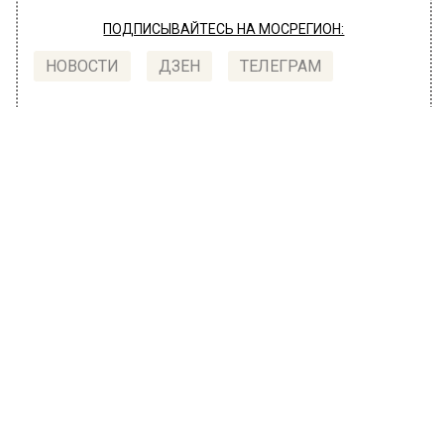
ПОДПИСЫВАЙТЕСЬ НА МОСРЕГИОН:
НОВОСТИ
ДЗЕН
ТЕЛЕГРАМ
Новости СМИ2
ПРОИСШЕСТВИЯ
Автор:
Татьяна Карташова
Пассажир рейса Москва — Тегеран в
Шереметьево пытался незаконно
вывезти валюту на 5,4 млн
29 марта 2022, 13:06
В пресс-службе таможни сообщили, что
сотрудникам Шереметьевской таможни
удалось пресечь попытку пассажира