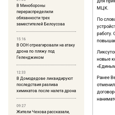
для при
В Минобороны
МЦК.
перераспределили
обязанности трех
По слов
заместителей Белоусова
устройс
работу.
15:16
повышаю
В ООН отреагировали на атаку
дрона по пляжу под
Ликсутов
Геленджиком
новые к
«Единым
12:33
Ранее В
В Домодедове ликвидируют
отменил
последствия разлива
химикатов после налета дрона
договор
нанимат
09:27
Жители Чехова рассказали,