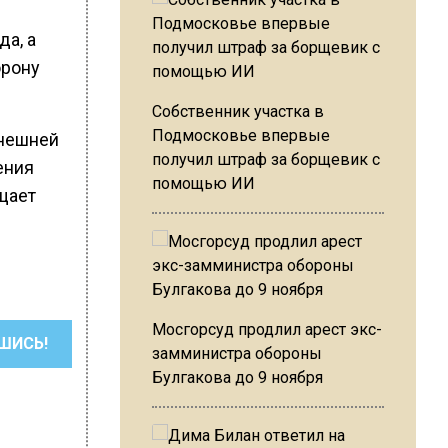
да, а
орону
Собственник участка в
Подмосковье впервые
внешней
получил штраф за борщевик с
ения
помощью ИИ
щает
Мосгорсуд продлил арест экс-
ШИСЬ!
замминистра обороны
Булгакова до 9 ноября