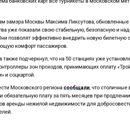
ема банковских карт все турникеты в московском мет
ам замэра Москвы Максима Ликсутова, обновленные
тва уже показали свою стабильную, безопасную и н
 Они позволят эффективно внедрить новую билетную 
щую комфорт пассажиров.
 также подчеркнул, что на 50 станциях уже установ
онтроллеры зон проходов, принимающих оплату «Трой
» и соцкартой.
ести Московского региона
сообщали
, что столичные
и обязательную плату за пять месяцев при продлени
ов аренды нежилой недвижимости для добросовес
елей.