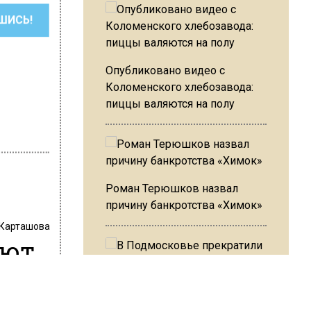
ШИСЬ!
Опубликовано видео с
Коломенского хлебозавода:
пиццы валяются на полу
Роман Терюшков назвал
причину банкротства «Химок»
 Карташова
уют
и
т
В Подмосковье прекратили