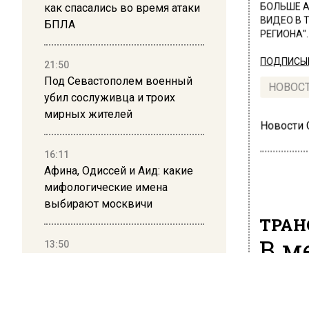
как спасались во время атаки
БОЛЬШЕ А
ВИДЕО В 
БПЛА
РЕГИОНА".
ПОДПИСЫВ
21:50
Под Севастополем военный
НОВОС
убил сослуживца и троих
мирных жителей
Новости
16:11
Афина, Одиссей и Аид: какие
мифологические имена
выбирают москвичи
ТРАН
В м
13:50
Дима Билан ответил на
рос
критику концерта в Москве
для