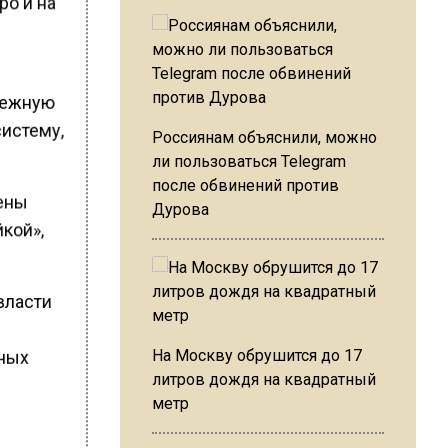
ро и на
адежную
систему,
Россиянам объяснили, можно
ли пользоваться Telegram
после обвинений против
лены
Дурова
кой»,
 власти
и
На Москву обрушится до 17
тных
литров дождя на квадратный
метр