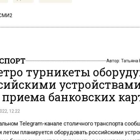
 СМИ2
СПОРТ
Автор:
Татьяна
етро турникеты оборуд
сийскими устройствам
 приема банковских кар
022, 12:22
альном Telegram-канале столичного транспорта сообщ
м летом планируется оборудовать российскими устр