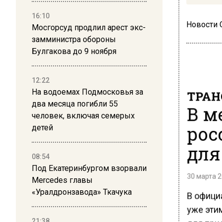
16:10
Новости
Мосгорсуд продлил арест экс-
замминистра обороны
Булгакова до 9 ноября
12:22
На водоемах Подмосковья за
ТРАН
два месяца погибли 55
В м
человек, включая семерых
рос
детей
для
08:54
Под Екатеринбургом взорвали
30 марта 2
Mercedes главы
«Уралдронзавода» Ткачука
В офици
уже эти
21:38