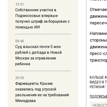
13:21
Отмечает
Собственник участка в
Подмосковье впервые
движени
получил штраф за борщевик с
пересеч
помощью ИИ
Напомни
сторон
09:46
движени
Суд взыскал почти 5 млн
рублей с детсада в Новой
пресс-с
Москве за отравление
транспо
ребенка
БОЛЬШЕ А
20:30
ВИДЕО В 
Фармацевты Крыма
РЕГИОНА".
оказались под угрозой
увольнения из-за требований
ПОДПИСЫВ
Минздрава
НОВОС