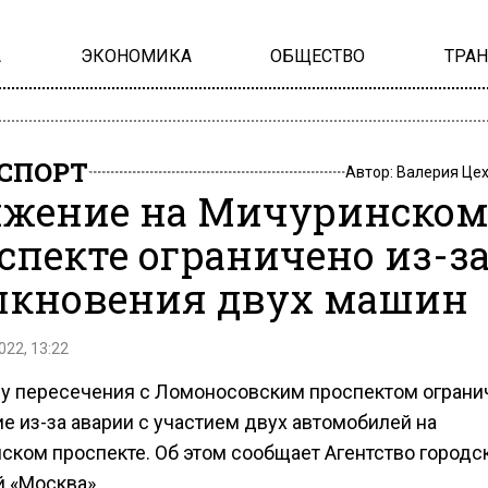
А
ЭКОНОМИКА
ОБЩЕСТВО
ТРА
СПОРТ
Автор:
Валерия Це
жение на Мичуринско
спекте ограничено из-з
лкновения двух машин
022, 13:22
ну пересечения с Ломоносовским проспектом ограни
е из-за аварии с участием двух автомобилей на
ском проспекте. Об этом сообщает Агентство городс
й «Москва».