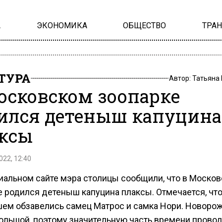
А
ЭКОНОМИКА
ОБЩЕСТВО
ТРА
ТУРА
Автор:
Татьяна
осковском зоопарке
ился детеныш капуцина
ксы
022, 12:40
иальном сайте мэра столицы сообщили, что в Моско
е родился детеныш капуцина плаксы. Отмечается, чт
ем обзавелись самец Матрос и самка Нори. Новор
ольшой, поэтому значительную часть времени провод