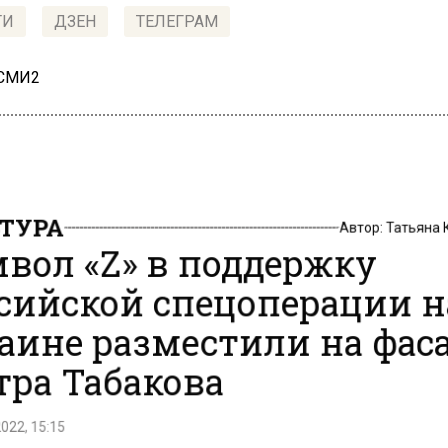
ТИ
ДЗЕН
ТЕЛЕГРАМ
 СМИ2
ТУРА
Автор:
Татьяна
вол «Z» в поддержку
сийской спецоперации н
аине разместили на фас
тра Табакова
022, 15:15