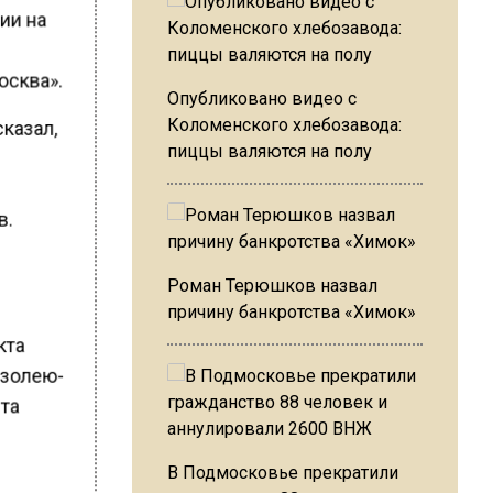
ии на
осква».
Опубликовано видео с
казал,
Коломенского хлебозавода:
пиццы валяются на полу
в.
Роман Терюшков назвал
причину банкротства «Химок»
екта
взолею-
нта
В Подмосковье прекратили