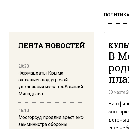
ПОЛИТИК
ЛЕНТА НОВОСТЕЙ
КУЛЬ
В М
род
20:30
Фармацевты Крыма
пла
оказались под угрозой
увольнения из-за требований
30 марта 2
Минздрава
На офиц
16:10
зоопарк
Мосгорсуд продлил арест экс-
детеныш
замминистра обороны
еще неб