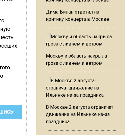
Дима Билан ответил на
критику концерта в Москве
то
сную
шесть
дросших
Москву и область накрыла
гроза с ливнем и ветром
того
го
В Москве 2 августа ограничат
ШИСЬ!
движение на Ильинке из-за
праздника