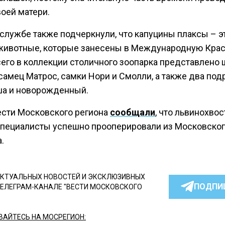
оей матери.
-службе также подчеркнули, что капуцины плаксы – э
животные, которые занесены в Международную Кра
сего в коллекции столичного зоопарка представлено 
 самец Матрос, самки Нори и Смолли, а также два по
а и новорожденный.
ести Московского региона
сообщали
, что львинохвос
специалисты успешно прооперировали из Московско
.
КТУАЛЬНЫХ НОВОСТЕЙ И ЭКСКЛЮЗИВНЫХ
ПОДПИ
ТЕЛЕГРАМ-КАНАЛЕ "ВЕСТИ МОСКОВСКОГО
АЙТЕСЬ НА МОСРЕГИОН: