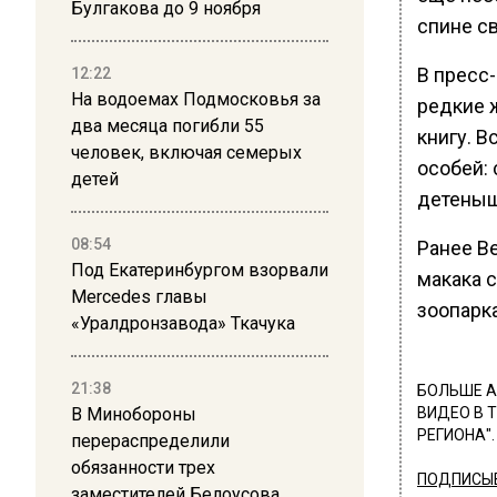
Булгакова до 9 ноября
спине св
В пресс
12:22
На водоемах Подмосковья за
редкие 
два месяца погибли 55
книгу. В
человек, включая семерых
особей:
детей
детеныш
08:54
Ранее В
Под Екатеринбургом взорвали
макака 
Mercedes главы
зоопарка
«Уралдронзавода» Ткачука
21:38
БОЛЬШЕ А
В Минобороны
ВИДЕО В 
РЕГИОНА".
перераспределили
обязанности трех
ПОДПИСЫВ
заместителей Белоусова