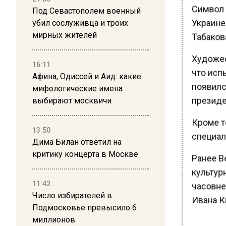
Символ 
Под Севастополем военный
Украине
убил сослуживца и троих
Табакова
мирных жителей
Художес
16:11
что испы
Афина, Одиссей и Аид: какие
появился
мифологические имена
президен
выбирают москвичи
Кроме то
13:50
специал
Дима Билан ответил на
критику концерта в Москве
Ранее В
культур
11:42
часовне
Число избирателей в
Ивана К
Подмосковье превысило 6
миллионов