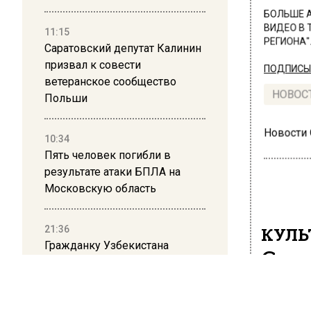
БОЛЬШЕ А
ВИДЕО В 
11:15
РЕГИОНА".
Саратовский депутат Калинин
призвал к совести
ПОДПИСЫВ
ветеранское сообщество
НОВОС
Польши
Новости
10:34
Пять человек погибли в
результате атаки БПЛА на
Московскую область
21:36
КУЛЬ
Гражданку Узбекистана
Сим
депортируют из России за
рос
коврик с триколором