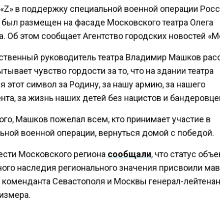
«Z» в поддержку специальной военной операции Росс
 был размещен на фасаде Московского театра Олега
. Об этом сообщает Агентство городских новостей «М
твенный руководитель театра Владимир Машков расс
тывает чувство гордости за то, что на здании театра
 этот символ за Родину, за нашу армию, за нашего
та, за жизнь наших детей без нацистов и бандеровце
го, Машков пожелал всем, кто принимает участие в
ьной военной операции, вернуться домой с победой.
ести Московского региона
сообщали
, что статус объ
ного наследия регионального значения присвоили ма
 коменданта Севастополя и Москвы генерал-лейтена
измера.