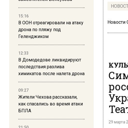
НОВОС
15:16
Новости
В ООН отреагировали на атаку
дрона по пляжу под
Геленджиком
12:33
В Домодедове ликвидируют
КУЛЬ
последствия разлива
Сим
химикатов после налета дрона
рос
09:27
Укр
Жители Чехова рассказали,
Теа
как спасались во время атаки
БПЛА
29 марта 2
21:50