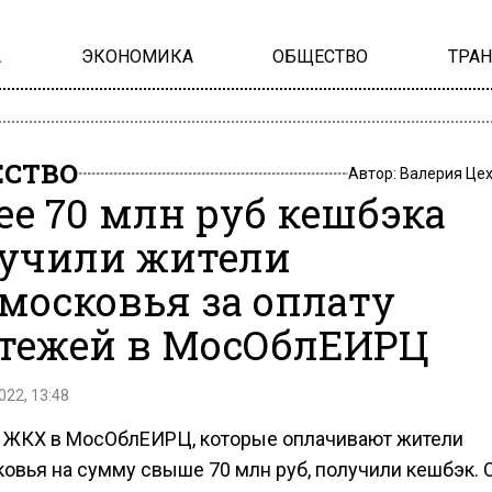
А
ЭКОНОМИКА
ОБЩЕСТВО
ТРА
СТВО
Автор:
Валерия Це
ее 70 млн руб кешбэка
учили жители
московья за оплату
тежей в МосОблЕИРЦ
022, 13:48
а ЖКХ в МосОблЕИРЦ, которые оплачивают жители
овья на сумму свыше 70 млн руб, получили кешбэк. 