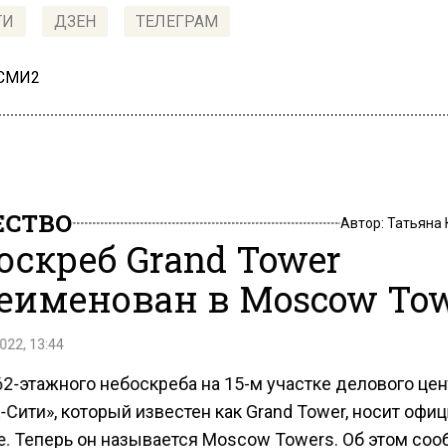
ТИ
ДЗЕН
ТЕЛЕГРАМ
 СМИ2
СТВО
Автор:
Татьяна
оскреб Grand Tower
еименован в Moscow To
022, 13:44
2-этажного небоскреба на 15-м участке делового це
Сити», который известен как Grand Tower, носит офи
е. Теперь он называется Moscow Towers. Об этом со