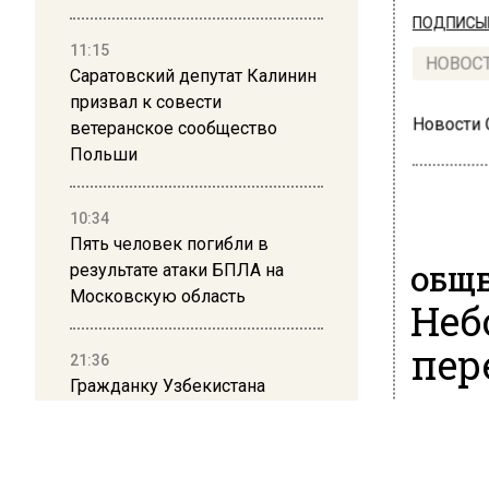
ПОДПИСЫВ
11:15
НОВОС
Саратовский депутат Калинин
призвал к совести
Новости
ветеранское сообщество
Польши
10:34
Пять человек погибли в
результате атаки БПЛА на
ОБЩЕ
Московскую область
Неб
пер
21:36
Гражданку Узбекистана
депортируют из России за
31 марта 2
коврик с триколором
Проект 6
«Москва-