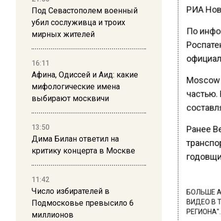
РИА Нов
Под Севастополем военный
убил сослуживца и троих
По инфо
мирных жителей
Роспате
официал
16:11
Афина, Одиссей и Аид: какие
Moscow 
мифологические имена
частью.
выбирают москвичи
составл
13:50
Ранее В
Дима Билан ответил на
транспор
критику концерта в Москве
годовщи
11:42
Число избирателей в
БОЛЬШЕ А
Подмосковье превысило 6
ВИДЕО В 
РЕГИОНА".
миллионов