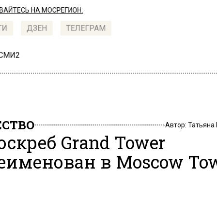
АЙТЕСЬ НА МОСРЕГИОН:
ТИ
ДЗЕН
ТЕЛЕГРАМ
 СМИ2
СТВО
Автор:
Татьяна
оскреб Grand Tower
еименован в Moscow To
022, 13:44
2-этажного небоскреба на 15-м участке делового це
Сити», который известен как Grand Tower, носит офи