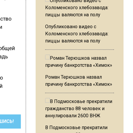
ьство
и
Опубликовано видео с
Коломенского хлебозавода:
пиццы валяются на полу
 общей
щадь
Роман Терюшков назвал
ую
причину банкротства «Химок»
ей
ШИСЬ!
В Подмосковье прекратили