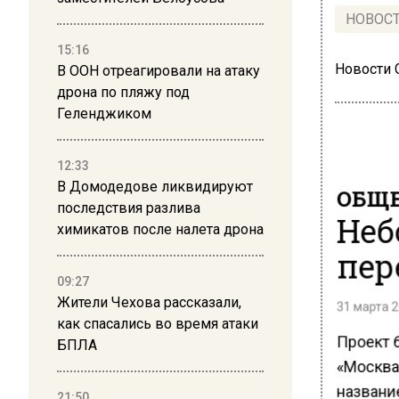
НОВОС
15:16
Новости
В ООН отреагировали на атаку
дрона по пляжу под
Геленджиком
12:33
В Домодедове ликвидируют
ОБЩЕ
последствия разлива
Неб
химикатов после налета дрона
пер
09:27
Жители Чехова рассказали,
31 марта 2
как спасались во время атаки
Проект 6
БПЛА
«Москва-
названи
21:50