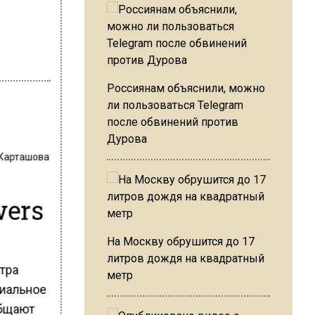
Россиянам объяснили, можно
ли пользоваться Telegram
после обвинений против
Дурова
 Карташова
wers
На Москву обрушится до 17
литров дождя на квадратный
нтра
метр
циальное
общают