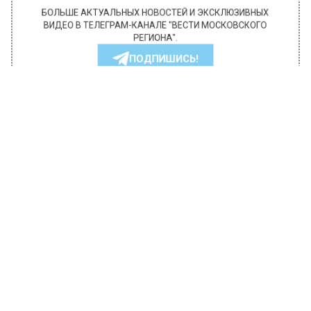
БОЛЬШЕ АКТУАЛЬНЫХ НОВОСТЕЙ И ЭКСКЛЮЗИВНЫХ
ВИДЕО В ТЕЛЕГРАМ-КАНАЛЕ "ВЕСТИ МОСКОВСКОГО
РЕГИОНА".
ПОДПИШИСЬ!
ПОДПИСЫВАЙТЕСЬ НА МОСРЕГИОН:
НОВОСТИ
ДЗЕН
ТЕЛЕГРАМ
Новости СМИ2
ПРОИСШЕСТВИЯ
Автор:
l.perevoznikova
В Мытищах выявили нелегальную
свалку