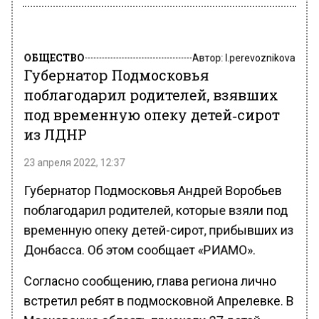
ОБЩЕСТВО
Автор:
l.perevoznikova
Губернатор Подмосковья
поблагодарил родителей, взявших
под временную опеку детей‑сирот
из ЛДНР
23 апреля 2022, 12:37
Губернатор Подмосковья Андрей Воробьев
поблагодарил родителей, которые взяли под
временную опеку детей-сирот, прибывших из
Донбасса. Об этом сообщает «РИАМО».
Согласно сообщению, глава региона лично
встретил ребят в подмосковной Апрелевке. В
Московскую область приехали 27 детей-