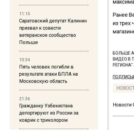
максима
11:15
Ранее В
Саратовский депутат Калинин
из трех 
призвал к совести
магазин
ветеранское сообщество
Польши
БОЛЬШЕ А
ВИДЕО В 
10:34
РЕГИОНА".
Пять человек погибли в
результате атаки БПЛА на
ПОДПИСЫВ
Московскую область
НОВОС
21:36
Новости
Гражданку Узбекистана
депортируют из России за
коврик с триколором