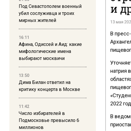
и д
Под Севастополем военный
убил сослуживца и троих
мирных жителей
13 мая 202
В пресс
16:11
Арханге
Афина, Одиссей и Аид: какие
пищевог
мифологические имена
выбирают москвичи
Уточняе
натрия в
13:50
областя
Дима Билан ответил на
пищевог
критику концерта в Москве
«Студен
2022 год
11:42
Число избирателей в
В ведом
Подмосковье превысило 6
приоста
миллионов