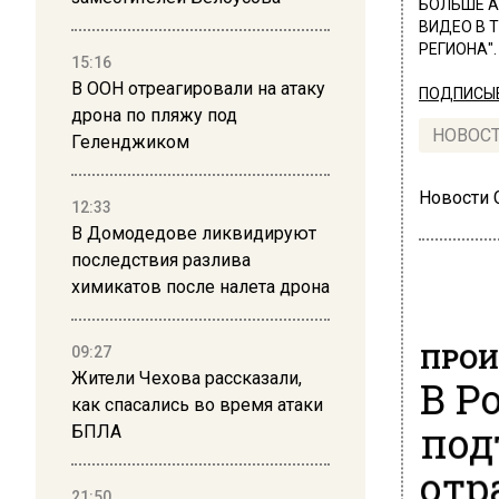
БОЛЬШЕ А
ВИДЕО В 
РЕГИОНА".
15:16
В ООН отреагировали на атаку
ПОДПИСЫВ
дрона по пляжу под
НОВОС
Геленджиком
Новости
12:33
В Домодедове ликвидируют
последствия разлива
химикатов после налета дрона
ПРОИ
09:27
Жители Чехова рассказали,
В Р
как спасались во время атаки
под
БПЛА
отр
21:50