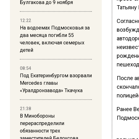
Булгакова до 9 ноября
Татьяну 
Согласн
12:22
На водоемах Подмосковья за
возбужд
два месяца погибли 55
автодоро
человек, включая семерых
неизвес
детей
рождени
пешеход
08:54
Под Екатеринбургом взорвали
После а
Mercedes главы
скончал
«Уралдронзавода» Ткачука
полицей
Ранее В
21:38
В Минобороны
Подмос
перераспределили
обязанности трех
заместителей Белоусова