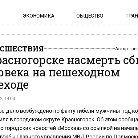
А
ЭКОНОМИКА
ОБЩЕСТВО
ТРА
СШЕСТВИЯ
Автор:
l.pe
расногорске насмерть с
овека на пешеходном
еходе
2, 14:03
ое дело возбуждено по факту гибели мужчины под к
иля в городском округе Красногорск. Об этом сообща
во городских новостей «Москва» со ссылкой на начал
лужбы Главного управления МВД России по Подмос