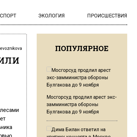
НСПОРТ
ЭКОЛОГИЯ
ПРОИСШЕСТВИЯ
ПОПУЛЯРНОЕ
revoznikova
били
Мосгорсуд продлил арест экс-
замминистра обороны
олесами
Булгакова до 9 ноября
ет
ьника
ковью