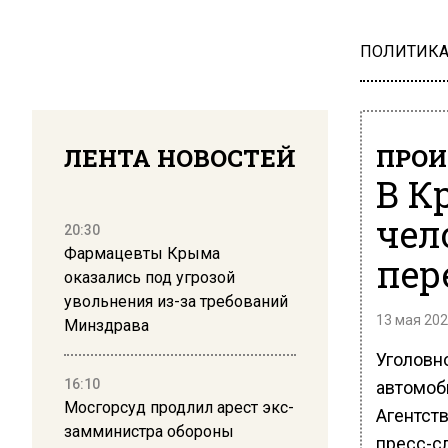
ПОЛИТИК
ЛЕНТА НОВОСТЕЙ
ПРОИ
В К
чел
20:30
Фармацевты Крыма
пер
оказались под угрозой
увольнения из-за требований
13 мая 202
Минздрава
Уголовн
16:10
автомоб
Мосгорсуд продлил арест экс-
Агентст
замминистра обороны
пресс-с