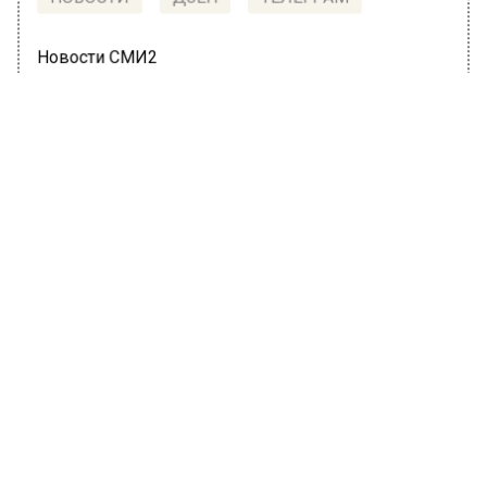
НОВОСТИ
ДЗЕН
ТЕЛЕГРАМ
Новости СМИ2
ПРОИСШЕСТВИЯ
Автор:
Татьяна Карташова
В Москве переводчика осудили на 6
лет за продажу иностранцам детей
от суррогатных матерей
13 мая 2022, 14:46
В Москве переводчик «Росюрконсалтинга»
Кирилл Анисимов был осужден на 6 лет
колонии строгого режима. Его обвинили в
торговле детьми от суррогатных матерей. Об
этом сообщает ТАСС со ссылкой на его