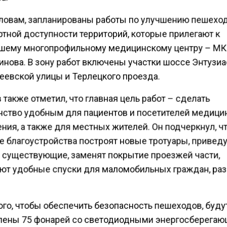
словам, запланированы работы по улучшению пешехо
ртной доступности территорий, которые прилегают к
шему многопрофильному медицинскому центру – МК
гинова. В зону работ включены участки шоссе Энтузиа
еевской улицы и Терлецкого проезда.
также отметил, что главная цель работ – сделать
нство удобным для пациентов и посетителей медици
ия, а также для местных жителей. Он подчеркнул, чт
е благоустройства построят новые тротуары, приведу
 существующие, заменят покрытие проезжей части,
ют удобные спуски для маломобильных граждан, ра
ого, чтобы обеспечить безопасность пешеходов, буду
лены 75 фонарей со светодиодными энергосберега