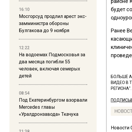
районе 
будет с
16:10
Мосгорсуд продлил арест экс-
одноуро
замминистра обороны
Ранее В
Булгакова до 9 ноября
касающи
клиниче
12:22
На водоемах Подмосковья за
проведе
два месяца погибли 55
человек, включая семерых
детей
БОЛЬШЕ А
ВИДЕО В 
РЕГИОНА".
08:54
Под Екатеринбургом взорвали
ПОДПИСЫВ
Mercedes главы
НОВОС
«Уралдронзавода» Ткачука
Новости
21:38