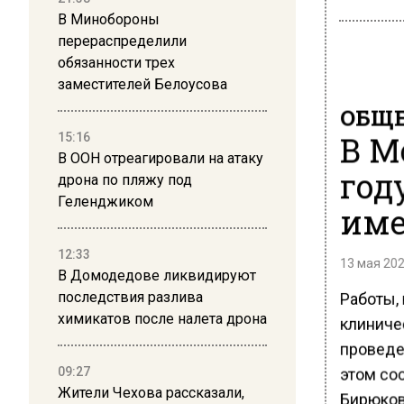
В Минобороны
перераспределили
обязанности трех
заместителей Белоусова
ОБЩЕ
В М
15:16
В ООН отреагировали на атаку
год
дрона по пляжу под
Геленджиком
име
12:33
13 мая 202
В Домодедове ликвидируют
Работы,
последствия разлива
химикатов после налета дрона
клиниче
проведе
этом со
09:27
Жители Чехова рассказали,
Бирюков