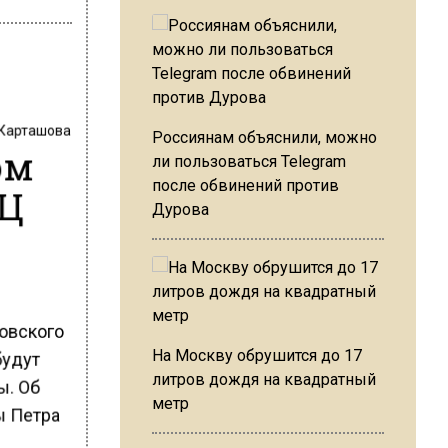
 Карташова
Россиянам объяснили, можно
ом
ли пользоваться Telegram
после обвинений против
НЦ
Дурова
овского
На Москву обрушится до 17
будут
литров дождя на квадратный
ы. Об
метр
ы Петра