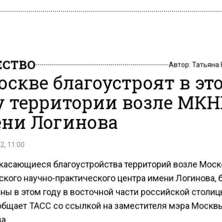
СТВО
Автор:
Татьяна
оскве благоустроят в эт
у территории возле МК
ни Логинова
2, 11:00
 касающиеся благоустройства территорий возле Моск
ского научно-практического центра имени Логинова, 
ны в этом году в восточной части российской столиц
общает ТАСС со ссылкой на заместителя мэра Москв
а.