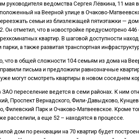
ам руководителя ведомства Сергея Лёвкина, 11 мая 
сположенный на Веерной улице в Очаково-Матвеевск
переезжать семьи из близлежащей пятиэтажки — дома
2. Он отметил, что в новостройке предусмотрено 446 
трехкомнатных квартир. В шаговой доступности нахо
 парки, а также развитая транспортная инфраструктур
о, что в общей сложности 104 семьям из дома на Вее
аправили письма и предложили равнозначные кварти
уже могут осмотреть квартиры в новом соседнем ко
в ЗАО переселение ведется в семи районах. К ним от
ий, Проспект Вернадского, Фили-Давыдково, Кунцев
о, Филевский Парк и Очаково-Матвеевское. Кроме тог
е расселили, а еще 52 – находятся в процессе.
илой дом по реновации на 70 квартир будет построен