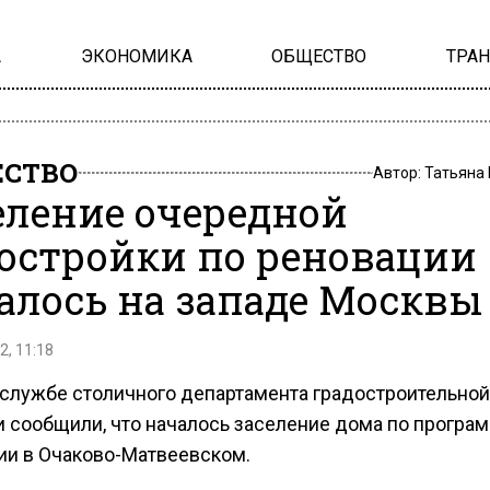
А
ЭКОНОМИКА
ОБЩЕСТВО
ТРА
СТВО
Автор:
Татьяна
еление очередной
остройки по реновации
алось на западе Москвы
2, 11:18
-службе столичного департамента градостроительной
и сообщили, что началось заселение дома по програ
ии в Очаково-Матвеевском.