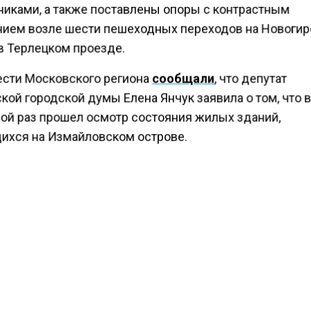
никами, а также поставлены опоры с контрастным
ием возле шести пешеходных переходов на Новоги
в Терлецком проезде.
ести Московского региона
сообщали
, что депутат
ой городской думы Елена Янчук заявила о том, что 
ой раз прошел осмотр состояния жилых зданий,
ихся на Измайловском острове.
КТУАЛЬНЫХ НОВОСТЕЙ И ЭКСКЛЮЗИВНЫХ
ПОДПИ
ТЕЛЕГРАМ-КАНАЛЕ "ВЕСТИ МОСКОВСКОГО
АЙТЕСЬ НА МОСРЕГИОН:
ТИ
ДЗЕН
ТЕЛЕГРАМ
 СМИ2