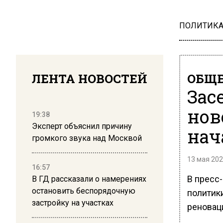
ПОЛИТИК
ЛЕНТА НОВОСТЕЙ
ОБЩЕ
Зас
нов
19:38
Эксперт объяснил причину
нач
громкого звука над Москвой
13 мая 202
16:57
В пресс
В ГД рассказали о намерениях
остановить беспорядочную
политик
застройку на участках
реновац