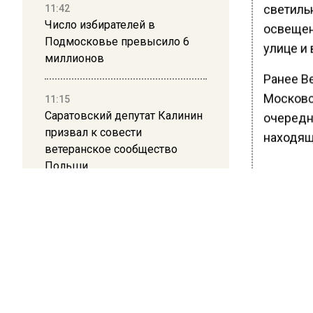
светиль
11:42
Число избирателей в
освещен
Подмосковье превысило 6
улице и 
миллионов
Ранее В
Московск
11:15
Саратовский депутат Калинин
очередн
призвал к совести
находящ
ветеранское сообщество
Польши
БОЛЬШЕ А
ВИДЕО В 
10:34
РЕГИОНА".
Пять человек погибли в
результате атаки БПЛА на
ПОДПИСЫВ
Московскую область
НОВОС
21:36
Новости