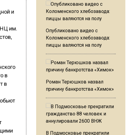
дной и
НЦ им.
Опубликовано видео с
стов,
Коломенского хлебозавода:
пиццы валяются на полу
нского
о в
Роман Терюшков назвал
т в
причину банкротства «Химок»
зобьют
т
ющими
В Подмосковье прекратили