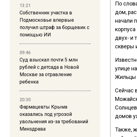
По слов
13:21
дом, ра
Собственник участка в
Подмосковье впервые
начали 
получил штраф за борщевик с
корпуса 
помощью ИИ
двух- и 
скверы и
09:46
Известн
Суд взыскал почти 5 млн
рублей с детсада в Новой
улице н
Москве за отравление
Жильцы 
ребенка
Сейчас 
Можайск
20:30
Фармацевты Крыма
Солнцев
оказались под угрозой
домов уж
увольнения из-за требований
Минздрава
Также, ж