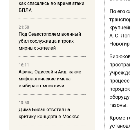
как спасались во время атаки
БПЛА
По его 
транспо
крупней
21:50
Под Севастополем военный
А. С. Ло
убил сослуживца и троих
Новогир
мирных жителей
Бирюков 
простра
16:11
Афина, Одиссей и Аид: какие
учрежден
мифологические имена
процесс
выбирают москвичи
порядок
оборуду
13:50
газоны.
Дима Билан ответил на
критику концерта в Москве
Кроме т
установ