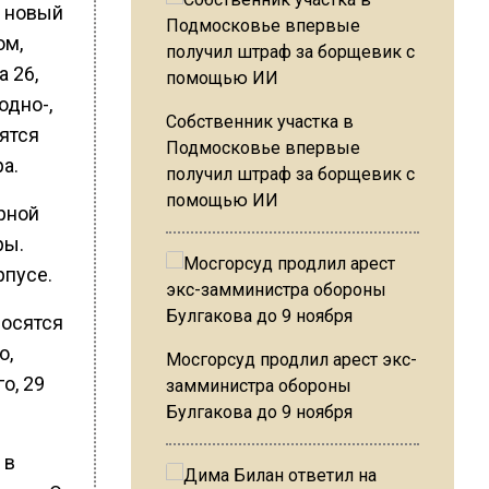
в новый
ом,
 26,
одно-,
Собственник участка в
дятся
Подмосковье впервые
а.
получил штраф за борщевик с
помощью ИИ
рной
ры.
рпусе.
носятся
о,
Мосгорсуд продлил арест экс-
о, 29
замминистра обороны
Булгакова до 9 ноября
 в