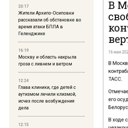
В М
20:17
сво
Жители Архипо-Осиповки
рассказали об обстановке во
кон
время атаки БПЛА в
Геленджике
вер
16:19
16 мая 202
Москву и область накрыла
В Москв
гроза с ливнем и ветром
контраб
ТАСС.
12:24
Глава клиники, где детей с
Отмечае
аутизмом лечили клизмой,
его осуд
исчез после возбуждения
Белорус
дела
В ходе 
12:15
незакон