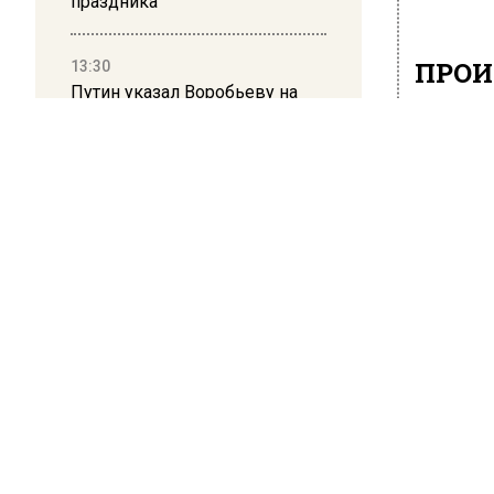
праздника
ПРОИ
13:30
Путин указал Воробьеву на
В М
большие долги Московской
сво
области в сфере ЖКХ
кон
вер
16 мая 202
В Москв
контраб
ТАСС.
Отмечае
его осуд