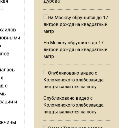
ская
Дурова
 —
ихайлов
иновными
На Москву обрушится до 17
о
литров дождя на квадратный
йлов
метр
чалась
ых
д с
емь
Опубликовано видео с
зации и
Коломенского хлебозавода:
пиццы валяются на полу
мужчины