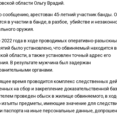
овской области Ольгу Врадий.
о сообщению, арестован 45-летний участник банды. 
ся в участии в банде, в разбое, убийстве и незаконн
ельного оружия.
е 2022 года в ходе проводимых оперативно-разыскны
ятий было установлено, что обвиняемый находится в
кой области, а также установлен точный адрес его
ния. В результате мужчина был задержан
ранительными органами.
оящее время проводится комплекс следственных дей
енных на сбор и закрепление доказательственной ба
телем проведен обыск в жилище обвиняемого, в ход
о изъяты предметы, имеющие значение для следствия
ри паспорта на иные персональные данные, допроше