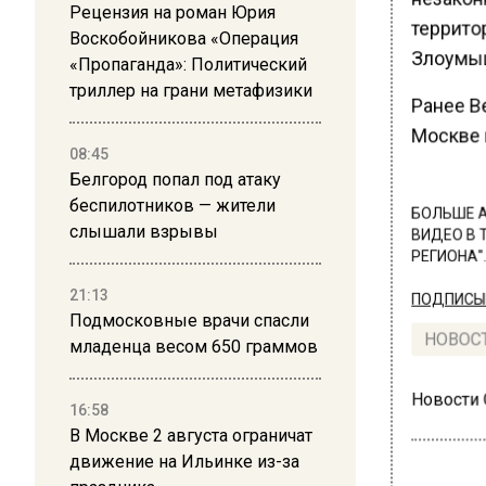
Рецензия на роман Юрия
террито
Воскобойникова «Операция
Злоумыш
«Пропаганда»: Политический
триллер на грани метафизики
Ранее В
Москве п
08:45
Белгород попал под атаку
беспилотников — жители
БОЛЬШЕ А
слышали взрывы
ВИДЕО В 
РЕГИОНА".
21:13
ПОДПИСЫВ
Подмосковные врачи спасли
НОВОС
младенца весом 650 граммов
Новости
16:58
В Москве 2 августа ограничат
движение на Ильинке из-за