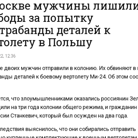
оскве мужчины лишил
боды за попытку
трабанды деталей к
толету в Польшу
2, 12:36
е двоих мужчин отправили в колонию. Их обвиняют в
анды деталей к боевому вертолету Ми-24. Об этом с
тся, что злоумышленниками оказались россиянин Зе
или на три года колонии общего режима, и гражданин
сии Станкевич, который был осужден на два года.
следствия выяснилось, что они собирались отправить
но купленные комплектующие к военным вертолетам