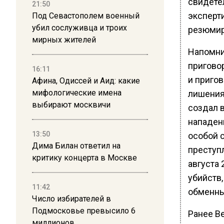
свидете
21:50
эксперт
Под Севастополем военный
убил сослуживца и троих
резюмир
мирных жителей
Напомни
пригово
16:11
и пригов
Афина, Одиссей и Аид: какие
мифологические имена
лишения
выбирают москвичи
создал 
нападени
13:50
особой 
Дима Билан ответил на
преступ
критику концерта в Москве
августа 
убийств
11:42
обменны
Число избирателей в
Подмосковье превысило 6
Ранее В
миллионов