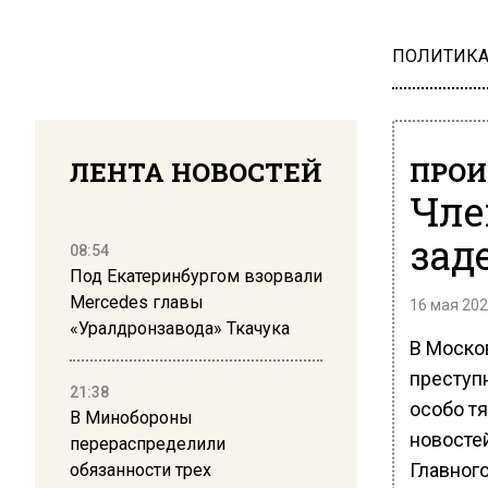
ПОЛИТИК
ЛЕНТА НОВОСТЕЙ
ПРОИ
Чле
зад
08:54
Под Екатеринбургом взорвали
Mercedes главы
16 мая 202
«Уралдронзавода» Ткачука
В Моско
преступ
21:38
особо т
В Минобороны
новосте
перераспределили
Главног
обязанности трех