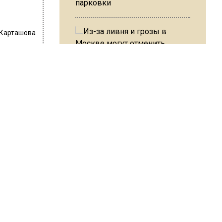
парковки
 Карташова
ись
Из-за ливня и грозы в Москве
могут отменить рейсы
 попытке
В ОП предложили ввести
ообщает
допвыплату для россиян
после 70 лет
ленин,