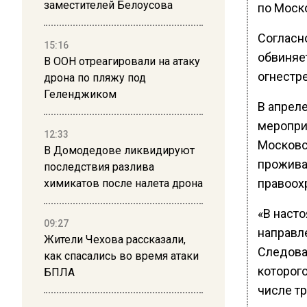
заместителей Белоусова
по Моск
Согласн
15:16
обвиняет
В ООН отреагировали на атаку
огнестр
дрона по пляжу под
Геленджиком
В апрел
меропри
12:33
Московс
В Домодедове ликвидируют
прожива
последствия разлива
правоох
химикатов после налета дрона
«В наст
09:27
направл
Жители Чехова рассказали,
Следова
как спасались во время атаки
которог
БПЛА
числе т