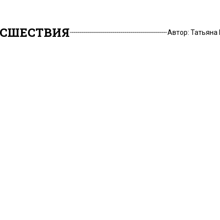
СШЕСТВИЯ
Автор:
Татьяна
оскве мужчины лишил
боды за попытку
трабанды деталей к
толету в Польшу
2, 12:36
е двоих мужчин отправили в колонию. Их обвиняют в
анды деталей к боевому вертолету Ми-24. Об этом с
тся, что злоумышленниками оказались россиянин Зе
или на три года колонии общего режима, и гражданин