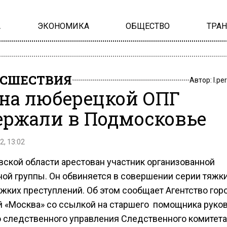
А
ЭКОНОМИКА
ОБЩЕСТВО
ТРА
СШЕСТВИЯ
Автор:
l.pe
на люберецкой ОПГ
ержали в Подмосковье
2, 13:02
вской области арестован участник организованной
ной группы. Он обвиняется в совершении серии тяжки
яжких преступлений. Об этом сообщает Агентство гор
й «Москва» со ссылкой на старшего помощника руко
о следственного управления Следственного комитета