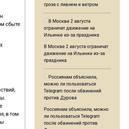
гроза с ливнем и ветром
Он
ом сбыте
х
В Москве 2 августа ограничат
движение на Ильинке из-за
праздника
ствий,
зы.
е
Россиянам объяснили, можно
, в том
ли пользоваться Telegram
ны
после обвинений против