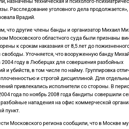
ли, назначены техническая и психолого-психиатриче
изы. Расследование уголовного дела продолжается»,
овала Врадий.
м, что другие члены банды и организатор Михаил М
ром Московского областного суда были признаны в
орены к срокам наказания от 8,5 лет до пожизненног
 свободы. Уточняется, что вооруженную банду Миха
в 2004 году в Люберцах для совершения разбойных
й и убийств, в том числе по найму. Группировка отли
сплоченностью и строгой дисциплиной. Для отдельн
лений привлекались исполнители со стороны. В перио
2004 года по ноябрь 2008 года бандиты совершили с
, разбойные нападения на офис коммерческой органи
й пункт.
ести Московского региона сообщили, что в Москве 