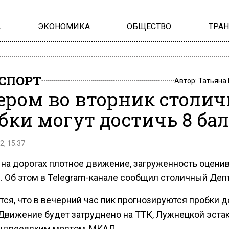
А
ЭКОНОМИКА
ОБЩЕСТВО
ТРА
СПОРТ
Автор:
Татьяна
ером во вторник столи
бки могут достичь 8 ба
2, 15:37
 на дорогах плотное движение, загруженность оценив
. Об этом в Telegram-канале сообщил столичный Деп
ся, что в вечерний час пик прогнозируются пробки д
 Движение будет затруднено на ТТК, Лужнецкой эста
ндреевским мостом, МКАД.