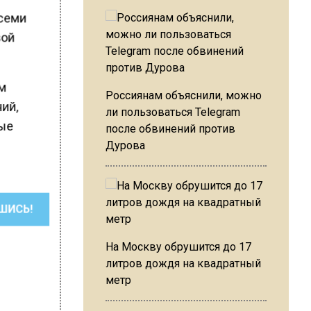
 семи
вой
ам
Россиянам объяснили, можно
ий,
ли пользоваться Telegram
рые
после обвинений против
Дурова
ШИСЬ!
На Москву обрушится до 17
литров дождя на квадратный
метр