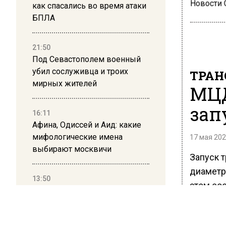
Новости
как спасались во время атаки
БПЛА
21:50
Под Севастополем военный
убил сослуживца и троих
ТРАН
мирных жителей
МЦД
зап
16:11
Афина, Одиссей и Аид: какие
мифологические имена
17 мая 202
выбирают москвичи
Запуск 
диаметр
13:50
этом со
Дима Билан ответил на
Максим 
критику концерта в Москве
Он отме