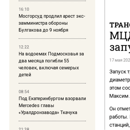
16:10
Мосгорсуд продлил арест экс-
ТРАН
замминистра обороны
Булгакова до 9 ноября
МЦД
зап
12:22
На водоемах Подмосковья за
17 мая 202
два месяца погибли 55
человек, включая семерых
Запуск 
детей
диаметр
этом со
08:54
Максим 
Под Екатеринбургом взорвали
Mercedes главы
Он отме
«Уралдронзавода» Ткачука
работы. 
станций
21:38