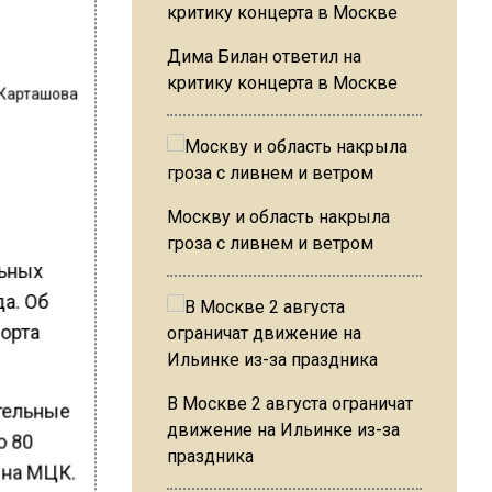
Дима Билан ответил на
критику концерта в Москве
 Карташова
Москву и область накрыла
гроза с ливнем и ветром
льных
а. Об
орта
В Москве 2 августа ограничат
ительные
движение на Ильинке из-за
о 80
праздника
 на МЦК.