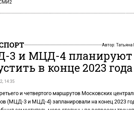
 СМИ2
СПОРТ
Автор:
Татьяна
-3 и МЦД-4 планируют
устить в конце 2023 года
2, 14:35
третьего и четвертого маршрутов Московских центра
ов (МЦД-3 и МЦД-4) запланировали на конец 2023 год
общил заместитель мэра столицы по вопросам трансп
Ликсутов в интервью телеканалу «Москва 24».
тил, что сейчас ведутся огромные по масштабу стро