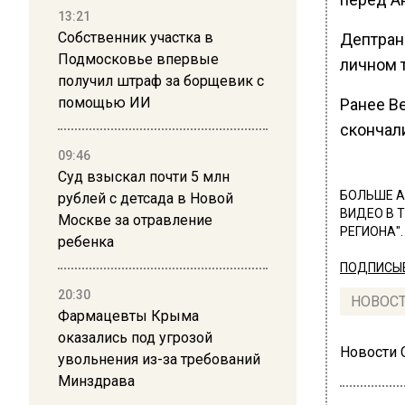
13:21
Собственник участка в
Дептран
Подмосковье впервые
личном 
получил штраф за борщевик с
помощью ИИ
Ранее В
скончали
09:46
Суд взыскал почти 5 млн
БОЛЬШЕ А
рублей с детсада в Новой
ВИДЕО В 
Москве за отравление
РЕГИОНА".
ребенка
ПОДПИСЫВ
20:30
НОВОС
Фармацевты Крыма
оказались под угрозой
Новости
увольнения из-за требований
Минздрава