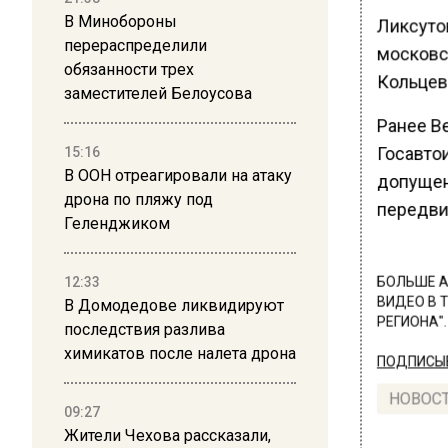
В Минобороны
Ликсуто
перераспределили
московс
обязанности трех
Кольцев
заместителей Белоусова
Ранее В
Госавто
15:16
В ООН отреагировали на атаку
допущен
дрона по пляжу под
передви
Геленджиком
12:33
БОЛЬШЕ А
ВИДЕО В 
В Домодедове ликвидируют
РЕГИОНА".
последствия разлива
химикатов после налета дрона
ПОДПИСЫВ
НОВОС
09:27
Жители Чехова рассказали,