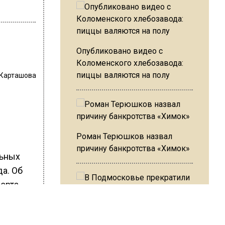
Опубликовано видео с
Коломенского хлебозавода:
пиццы валяются на полу
 Карташова
Роман Терюшков назвал
причину банкротства «Химок»
льных
а. Об
орта
ительные
В Подмосковье прекратили