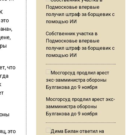
ИК
 это
ана»,
Собственник участка в
ене,
Подмосковье впервые
иры
получил штраф за борщевик с
помощью ИИ
т, что
огда
к
ет
Мосгорсуд продлил арест экс-
замминистра обороны
Булгакова до 9 ноября
йоны
ц, это