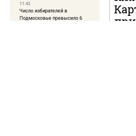
11:42
Кар
Число избирателей в
при
Подмосковье превысило 6
миллионов
18 мая 202
11:15
Москва и
Саратовский депутат Калинин
принима
призвал к совести
Александ
ветеранское сообщество
Польши
Также он
использо
10:34
обсужда
Пять человек погибли в
турецких
результате атаки БПЛА на
Московскую область
В итоге 
карты «
21:36
терминал