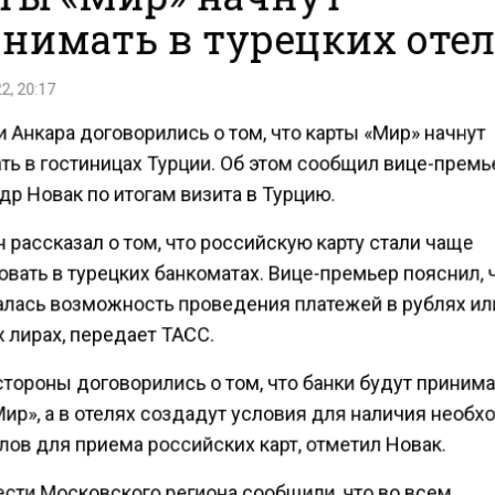
нимать в турецких оте
2, 20:17
 Анкара договорились о том, что карты «Мир» начнут
ть в гостиницах Турции. Об этом сообщил вице-премь
р Новак по итогам визита в Турцию.
 рассказал о том, что российскую карту стали чаще
вать в турецких банкоматах. Вице-премьер пояснил, 
лась возможность проведения платежей в рублях ил
 лирах, передает ТАСС.
стороны договорились о том, что банки будут приним
Мир», а в отелях создадут условия для наличия необ
ов для приема российских карт, отметил Новак.
ести Московского региона сообщили, что во всем