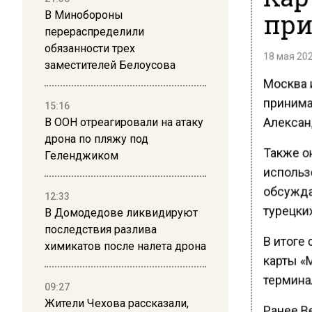
при
В Минобороны
перераспределили
обязанности трех
18 мая 202
заместителей Белоусова
Москва и
принима
15:16
Александ
В ООН отреагировали на атаку
дрона по пляжу под
Также он
Геленджиком
использо
обсужда
12:33
турецких
В Домодедове ликвидируют
последствия разлива
В итоге 
химикатов после налета дрона
карты «
терминал
09:27
Жители Чехова рассказали,
Ранее В