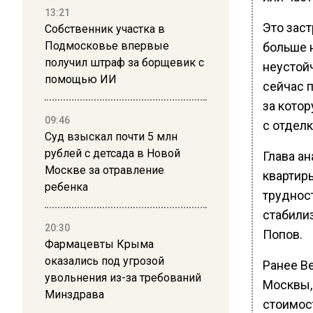
13:21
Это заст
Собственник участка в
Подмосковье впервые
больше 
получил штраф за борщевик с
неустой
помощью ИИ
сейчас п
за кото
09:46
с отделк
Суд взыскал почти 5 млн
рублей с детсада в Новой
Глава ан
Москве за отравление
квартир
ребенка
труднос
стабилиз
20:30
Попов.
Фармацевты Крыма
оказались под угрозой
Ранее В
увольнения из-за требований
Москвы,
Минздрава
стоимост