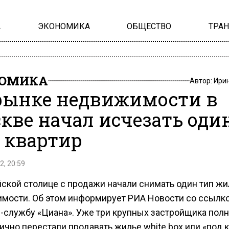
А
ЭКОНОМИКА
ОБЩЕСТВО
ТРА
НОМИКА
Автор:
Ири
рынке недвижимости в
кве начал исчезать оди
 квартир
2, 20:59
йской столице с продажи начали снимать один тип ж
мости. Об этом информирует РИА Новости со ссылк
с-службу «Циана». Уже три крупных застройщика пол
ично перестали продавать жилье white box или «под 