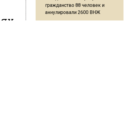
гражданство 88 человек и
аннулировали 2600 ВНЖ
лях
ер
Сотрудники хлебозавода в
Балашихе массово
увольняются из-за жары в
что
цехах
и
ать
ходимых
Резкое похолодание с