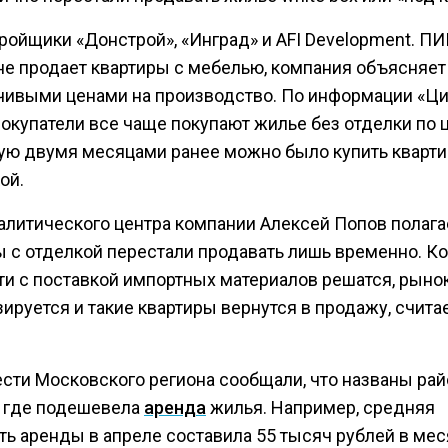
ройщики «Донстрой», «Инград» и AFI Development. П
не продает квартиры с мебелью, компания объясняет
чивыми ценами на производство. По информации «Ци
окупатели все чаще покупают жилье без отделки по ц
рую двумя месяцами ранее можно было купить кварт
ой.
алитического центра компании Алексей Попов полагае
ы с отделкой перестали продавать лишь временно. К
ти с поставкой импортных материалов решатся, рыно
ируется и такие квартиры вернутся в продажу, счита
ести Московского региона сообщали, что названы ра
 где подешевела
аренда
жилья. Например, средняя
ь аренды в апреле составила 55 тысяч рублей в меся