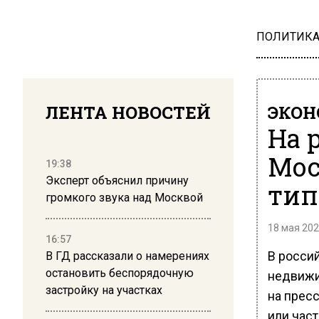
ПОЛИТИК
ЛЕНТА НОВОСТЕЙ
ЭКО
На 
Мос
19:38
Эксперт объяснил причину
тип
громкого звука над Москвой
18 мая 202
16:57
В росси
В ГД рассказали о намерениях
остановить беспорядочную
недвижи
застройку на участках
на прес
или част