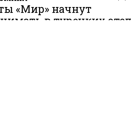
ты «Мир» начнут
нимать в турецких оте
2, 20:17
 Анкара договорились о том, что карты «Мир» начнут
ть в гостиницах Турции. Об этом сообщил вице-премь
р Новак по итогам визита в Турцию.
 рассказал о том, что российскую карту стали чаще
вать в турецких банкоматах. Вице-премьер пояснил, 
лась возможность проведения платежей в рублях ил
 лирах, передает ТАСС.
стороны договорились о том, что банки будут приним
Мир», а в отелях создадут условия для наличия необ
ов для приема российских карт, отметил Новак.