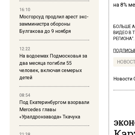
на 8% м
16:10
Мосгорсуд продлил арест экс-
замминистра обороны
БОЛЬШЕ А
Булгакова до 9 ноября
ВИДЕО В 
РЕГИОНА".
12:22
ПОДПИСЫВ
На водоемах Подмосковья за
НОВОС
два месяца погибли 55
человек, включая семерых
детей
Новости
08:54
Под Екатеринбургом взорвали
Mercedes главы
«Уралдронзавода» Ткачука
ЭКО
Кар
21:38