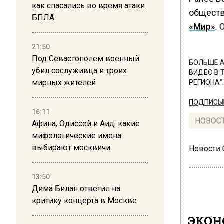
как спасались во время атаки
обществ
БПЛА
«Мир»
. 
21:50
Под Севастополем военный
БОЛЬШЕ А
убил сослуживца и троих
ВИДЕО В 
мирных жителей
РЕГИОНА".
ПОДПИСЫВ
16:11
НОВОС
Афина, Одиссей и Аид: какие
мифологические имена
выбирают москвичи
Новости
13:50
Дима Билан ответил на
критику концерта в Москве
ЭКО