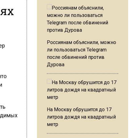
лях
Россиянам объяснили, можно
ер
ли пользоваться Telegram
после обвинений против
Дурова
что
и
ать
На Москву обрушится до 17
ходимых
литров дождя на квадратный
метр