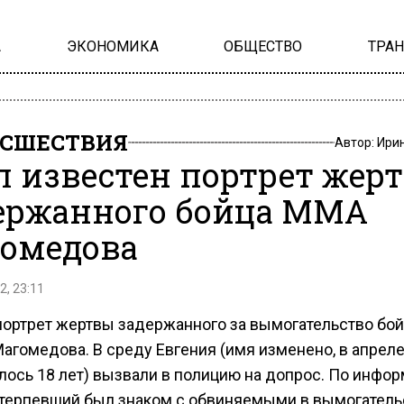
А
ЭКОНОМИКА
ОБЩЕСТВО
ТРА
СШЕСТВИЯ
Автор:
Ири
л известен портрет жер
ержанного бойца ММА
омедова
2, 23:11
портрет жертвы задержанного за вымогательство бо
Магомедова. В среду Евгения (имя изменено, в апрел
лось 18 лет) вызвали в полицию на допрос. По инфо
отерпевший был знаком с обвиняемыми в вымогатель