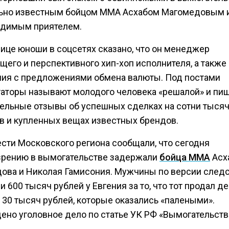
ьно известным бойцом ММА Асхабом Магомедовым и
удимым приятелем.
нице юноши в соцсетях сказано, что он менеджер
его и перспективного хип-хоп исполнителя, а также
ия с предложениями обмена валюты. Под постами
аторы называют молодого человека «решалой» и пи
ельные отзывы об успешных сделках на сотни тыся
в и купленных вещах известных брендов.
ести Московского региона сообщали, что сегодня
зрению в вымогательстве задержали
бойца ММА
Асх
ова и Николая Гамисония. Мужчины по версии след
 600 тысяч рублей у Евгения за то, что тот продал д
 30 тысяч рублей, которые оказались «палеными».
ено уголовное дело по статье УК РФ «Вымогательств