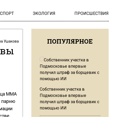
НСПОРТ
ЭКОЛОГИЯ
ПРОИСШЕСТВИЯ
ПОПУЛЯРНОЕ
на Ушакова
твы
Собственник участка в
йца ММА
Подмосковье впервые
е парню
получил штраф за борщевик с
помощью ИИ
рмации
стве