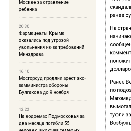
Москве за отравление
скандал
ребенка
ранее с
20:30
На стра
Фармацевты Крыма
начинающ
оказались под угрозой
сообщен
увольнения из-за требований
коммент
Минздрава
положит
долларо
16:10
Мосгорсуд продлил арест экс-
Ранее В
замминистра обороны
по подо
Булгакова до 9 ноября
Магомед
вымогали
12:22
туфли за
На водоемах Подмосковья за
Возбужд
два месяца погибли 55
человек, включая семерых