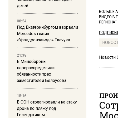
детей
БОЛЬШЕ А
ВИДЕО В 
08:54
РЕГИОНА".
Под Екатеринбургом взорвали
ПОДПИСЫВ
Mercedes главы
«Уралдронзавода» Ткачука
НОВОС
21:38
Новости
В Минобороны
перераспределили
обязанности трех
заместителей Белоусова
ПРОИ
15:16
Сот
В ООН отреагировали на атаку
дрона по пляжу под
Мос
Геленджиком