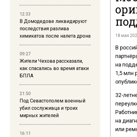
ори
12:33
под
В Домодедове ликвидируют
последствия разлива
18 мая 202
химикатов после налета дрона
В росси
09:27
партнёр
Жители Чехова рассказали,
на подд
как спасались во время атаки
1,5 млн
БПЛА
опублик
21:50
32-летн
Под Севастополем военный
переулк
убил сослуживца и троих
Работни
мирных жителей
на диагн
или ремо
16:11