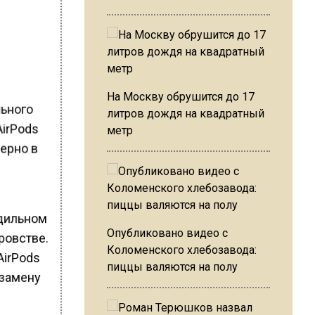
На Москву обрушится до 17
льного
литров дождя на квадратный
AirPods
метр
мерно в
одильном
Опубликовано видео с
ровстве.
Коломенского хлебозавода:
AirPods
пиццы валяются на полу
 замену