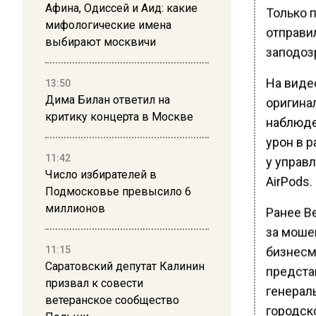
Афина, Одиссей и Аид: какие
Только 
мифологические имена
отправил
выбирают москвичи
заподоз
На видео
13:50
Дима Билан ответил на
оригина
критику концерта в Москве
наблюде
урон в р
11:42
у управ
Число избирателей в
AirPods.
Подмосковье превысило 6
миллионов
Ранее В
за моше
11:15
бизнесм
Саратовский депутат Калинин
предста
призвал к совести
генерал
ветеранское сообщество
городск