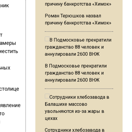
дник
Роман Терюшков назвал
причину банкротства «Химок»
ет
 камеры
местить
В Подмосковье прекратили
ьных
гражданство 88 человек и
аннулировали 2600 ВНЖ
 столице
аявление
то
л
Сотрудники хлебозавода в