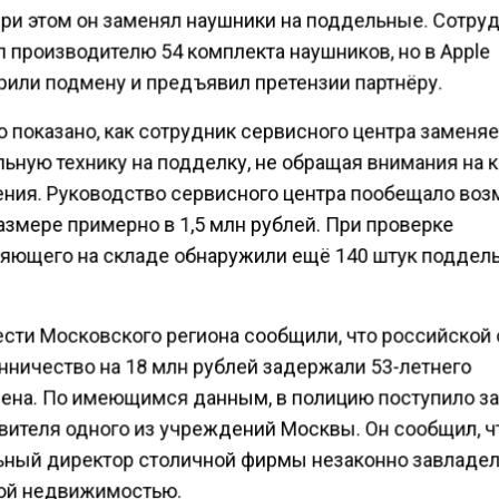
при этом он заменял наушники на поддельные. Сотру
 производителю 54 комплекта наушников, но в Apple
рили подмену и предъявил претензии партнёру.
 показано, как сотрудник сервисного центра заменя
льную технику на подделку, не обращая внимания на
ния. Руководство сервисного центра пообещало воз
азмере примерно в 1,5 млн рублей. При проверке
ляющего на складе обнаружили ещё 140 штук поддел
ести Московского региона сообщили, что российской
нничество на 18 млн рублей задержали 53-летнего
ена. По имеющимся данным, в полицию поступило з
вителя одного из учреждений Москвы. Он сообщил, ч
ьный директор столичной фирмы незаконно завладе
ой недвижимостью.