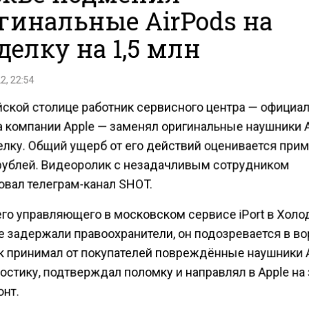
гинальные AirPods на
делку на 1,5 млн
2, 22:54
йской столице работник сервисного центра — официа
а компании Apple — заменял оригинальные наушники 
елку. Общий ущерб от его действий оценивается при
 рублей. Видеоролик с незадачливым сотрудником
овал телеграм-канал SHOT.
его управляющего в московском сервисе iPort в Хол
е задержали правоохранители, он подозревается в во
к принимал от покупателей повреждённые наушники 
остику, подтверждал поломку и направлял в Apple на
нт.