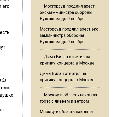
 его
Мосгорсуд продлил арест экс-
 есть
замминистра обороны
Булгакова до 9 ноября
шут
ч
Дима Билан ответил на
критику концерта в Москве
аба
ствия
евушке
о».
Москву и область накрыла