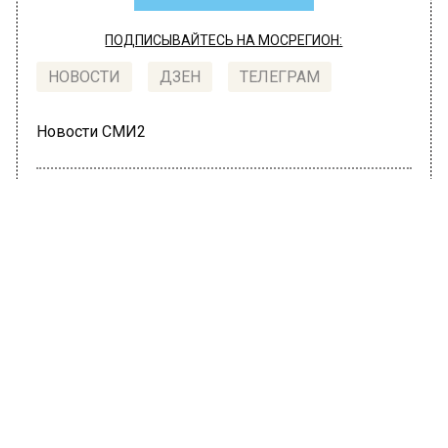
ПОДПИСЫВАЙТЕСЬ НА МОСРЕГИОН:
НОВОСТИ
ДЗЕН
ТЕЛЕГРАМ
Новости СМИ2
ТРАНСПОРТ
Автор:
Валерия Цехмистренко
Участок Большой кольцевой линии
метро на юге Москвы обеспечили
электричеством
18 мая 2022, 15:38
Четыре кабельные линии для
электроснабжения строящегося южного