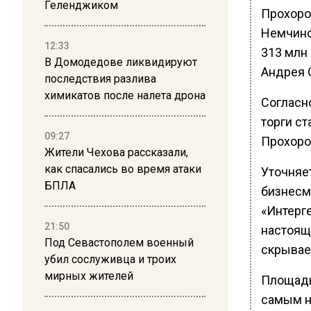
Геленджиком
Прохоро
Немчино
12:33
313 млн
В Домодедове ликвидируют
Андрея О
последствия разлива
химикатов после налета дрона
Согласно
торги ст
09:27
Прохоро
Жители Чехова рассказали,
как спасались во время атаки
Уточняе
БПЛА
бизнесм
«Интерге
21:50
настоящ
Под Севастополем военный
скрывает
убил сослуживца и троих
мирных жителей
Площадь 
самым н