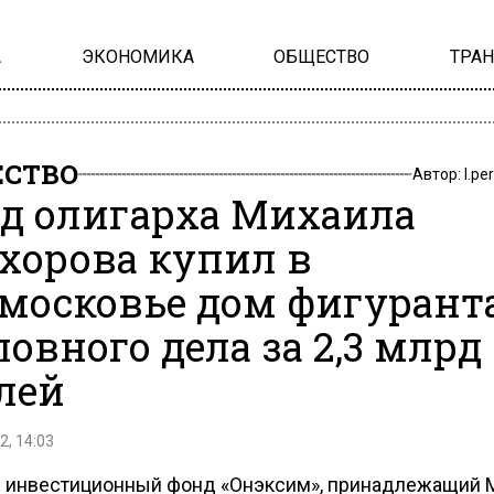
А
ЭКОНОМИКА
ОБЩЕСТВО
ТРА
СТВО
Автор:
l.pe
д олигарха Михаила
хорова купил в
московье дом фигурант
ловного дела за 2,3 млрд
лей
2, 14:03
 инвестиционный фонд «Онэксим», принадлежащий 