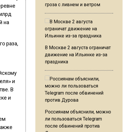
гроза с ливнем и ветром
еревне
 млрд
й на
о раза,
В Москве 2 августа ограничат
движение на Ильинке из-за
праздника
ийскому
еля» и
тве. В
ке и
Россиянам объяснили, можно
сем
ли пользоваться Telegram
после обвинений против
также