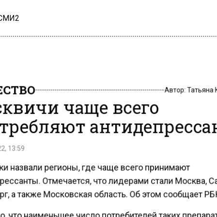
 СМИ2
СТВО
Автор:
Татьяна
квичи чаще всего
требляют антидепресс
2, 13:59
ки назвали регионы, где чаще всего принимают
рессанты. Отмечается, что лидерами стали Москва, С
г, а также Московская область. Об этом сообщает РБ
о, что наименьшее число потребителей таких препара