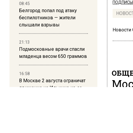
ПОДПИСЫВ
08:45
Белгород попал под атаку
НОВОС
беспилотников — жители
слышали взрывы
Новости
21:13
Подмосковные врачи спасли
младенца весом 650 граммов
ОБЩЕ
16:58
Мос
В Москве 2 августа ограничат
движение на Ильинке из-за
упо
праздника
20 мая 202
13:30
Путин указал Воробьеву на
Аналити
большие долги Московской
антидеп