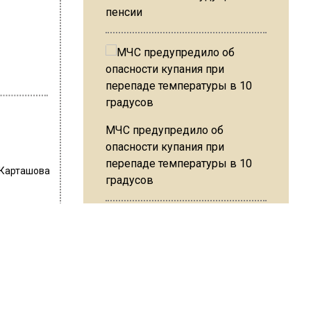
пенсии
МЧС предупредило об
опасности купания при
перепаде температуры в 10
 Карташова
градусов
анты
В Подмосковье с 3 августа
повысят тарифы на платные
анкт-