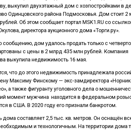
ву, выкупил двухэтажный дом с хозпостройками в д
во Одинцовского района Подмосковья. Дом стоит 2
 рублей. Об этом сообщает портал MSK1.RU со ссылко
кулова, директора аукционного дома «Торги.ру».
 сообщению, дом удалось продать только с четвертог
артованы с цены в 2 млрд 435 млн рублей. Компания
ва выкупила недвижимость 16 мая.
тся, что до этого недвижимость принадлежала росс
ену Максиму Финскому — экс-замдиректора «Норник
о», а также фигуранту уголовного дела о мошенничес
ий момент мужчина находится в федеральном розыс
ся в США. В 2020 году его признали банкротом.
дома составляет 2,5 тыс. кв. метров. Он оснащён в
еобходимым и технологичным. На территории дома 