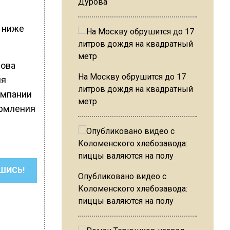
Дурова
о ниже
нова
На Москву обрушится до 17
ия
литров дождя на квадратный
омпании
метр
ормления
ШИСЬ!
Опубликовано видео с
Коломенского хлебозавода:
пиццы валяются на полу