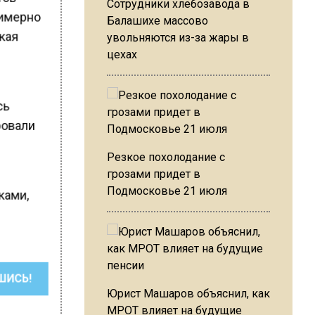
Сотрудники хлебозавода в
римерно
Балашихе массово
ская
увольняются из-за жары в
цехах
сь
ровали
Резкое похолодание с
грозами придет в
а
Подмосковье 21 июля
ками,
ШИСЬ!
Юрист Машаров объяснил, как
МРОТ влияет на будущие