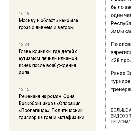
было за
16:19
один че
Москву и область накрыла
Республ
гроза с ливнем и ветром
Замыкае
По слов
12:24
Глава клиники, где детей с
зарегист
аутизмом лечили клизмой,
438 про
исчез после возбуждения
дела
Ранее В
турнире
тренера
12:15
Рецензия на роман Юрия
Воскобойникова «Операция
«Пропаганда»: Политический
БОЛЬШЕ А
ВИДЕО В 
триллер на грани метафизики
РЕГИОНА".