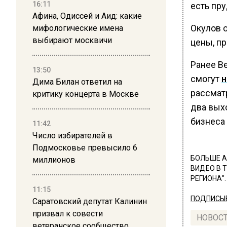
16:11
есть пру
Афина, Одиссей и Аид: какие
Окулов о
мифологические имена
выбирают москвичи
цены, п
Ранее В
13:50
смогут
н
Дима Билан ответил на
рассмат
критику концерта в Москве
два вых
бизнеса
11:42
Число избирателей в
Подмосковье превысило 6
БОЛЬШЕ А
миллионов
ВИДЕО В 
РЕГИОНА".
11:15
ПОДПИСЫВ
Саратовский депутат Калинин
призвал к совести
НОВОС
ветеранское сообщество