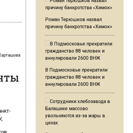
Роман Терюшков назвал
причину банкротства «Химок»
 Карташова
В Подмосковье прекратили
анты
гражданство 88 человек и
аннулировали 2600 ВНЖ
анкт-
К.
тов