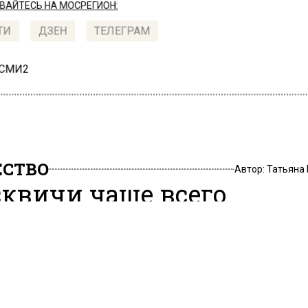
АЙТЕСЬ НА МОСРЕГИОН:
ТИ
ДЗЕН
ТЕЛЕГРАМ
 СМИ2
СТВО
Автор:
Татьяна
квичи чаще всего
требляют антидепресс
2, 13:59
ки назвали регионы, где чаще всего принимают
рессанты. Отмечается, что лидерами стали Москва, С