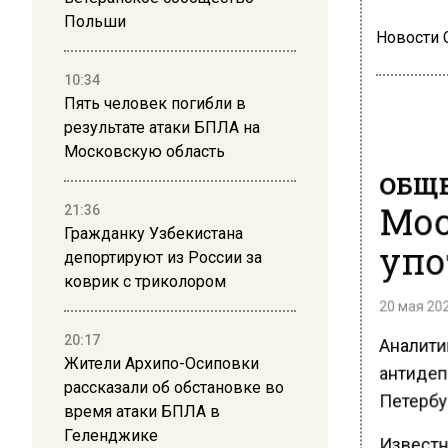
Польши
Новости
10:34
Пять человек погибли в
результате атаки БПЛА на
Московскую область
ОБЩЕ
Мос
21:36
Гражданку Узбекистана
упо
депортируют из России за
коврик с триколором
20 мая 202
Аналити
20:17
Жители Архипо-Осиповки
антидеп
рассказали об обстановке во
Петербур
время атаки БПЛА в
Геленджике
Известн