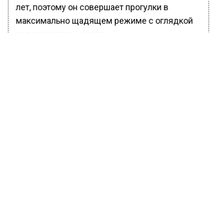
лет, поэтому он совершает прогулки в
максимально щадящем режиме с оглядкой
на температуру и ветер.
БОЛЬШЕ АКТУАЛЬНЫХ НОВОСТЕЙ И ЭКСКЛЮЗИВНЫХ
ВИДЕО В ТЕЛЕГРАМ-КАНАЛЕ "ВЕСТИ МОСКОВСКОГО
РЕГИОНА".
ПОДПИШИСЬ!
ПОДПИСЫВАЙТЕСЬ НА МОСРЕГИОН:
НОВОСТИ
ДЗЕН
ТЕЛЕГРАМ
Новости СМИ2