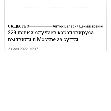
Новости СМИ2
ОБЩЕСТВО
Автор:
Валерия Цехмистренко
229 новых случаев коронавируса
выявили в Москве за сутки
23 мая 2022, 15:37
За прошедшие сутки в столице выявили 229
новых случаев заражения коронавирусом. В
мегаполисе общее число выявленных
составило 2 768 405. Об этом сообщает
РИАМО.
Еще 255 пациентов вылечились,
заразившихся Covid-19. В Москве с начала