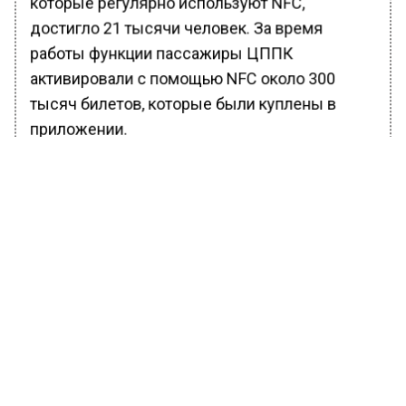
которые регулярно используют NFC,
достигло 21 тысячи человек. За время
работы функции пассажиры ЦППК
активировали с помощью NFC около 300
тысяч билетов, которые были куплены в
приложении.
Ранее Вести Московского региона
сообщали,
что объем выпуска строительных
и отделочных материалов в российской
столице в первом квартале текущего года
увеличился практически на 60% по
сравнению с аналогичным периодом 2021
года.
БОЛЬШЕ АКТУАЛЬНЫХ НОВОСТЕЙ И ЭКСКЛЮЗИВНЫХ