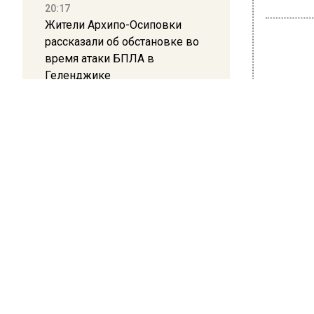
20:17
Жители Архипо-Осиповки
рассказали об обстановке во
время атаки БПЛА в
Геленджике
ТРАН
Выт
16:19
Москву и область накрыла
час
гроза с ливнем и ветром
лок
12:24
Глава клиники, где детей с
23 мая 202
аутизмом лечили клизмой,
Розлив 
исчез после возбуждения
городск
дела
официал
Москвы.
12:15