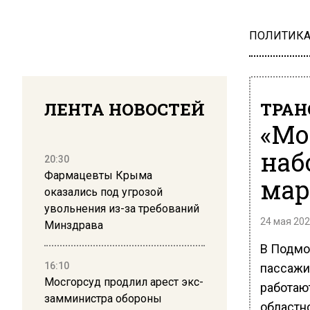
ПОЛИТИК
ЛЕНТА НОВОСТЕЙ
ТРАН
«Мо
наб
20:30
Фармацевты Крыма
мар
оказались под угрозой
увольнения из-за требований
24 мая 202
Минздрава
В Подмо
16:10
пассажи
Мосгорсуд продлил арест экс-
работают
замминистра обороны
областн