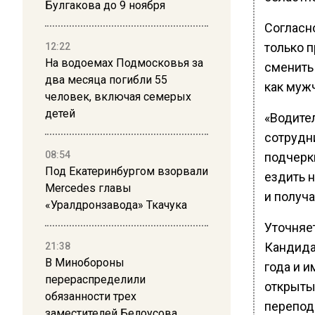
Булгакова до 9 ноября
Согласн
только 
12:22
На водоемах Подмосковья за
сменить
два месяца погибли 55
как муж
человек, включая семерых
детей
«Водител
сотрудн
08:54
подчерк
Под Екатеринбургом взорвали
ездить 
Mercedes главы
и получа
«Уралдронзавода» Ткачука
Уточняе
Кандида
21:38
В Минобороны
года и и
перераспределили
открыты
обязанности трех
перепод
заместителей Белоусова