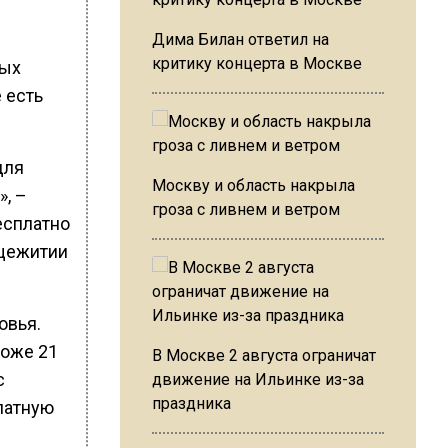
Дима Билан ответил на
критику концерта в Москве
вых
 есть
для
Москву и область накрыла
, –
гроза с ливнем и ветром
есплатно
бщежитии
овья.
ложе 21
В Москве 2 августа ограничат
с
движение на Ильинке из-за
праздника
латную