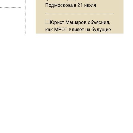
Подмосковье 21 июля
Герасимова
ую
Юрист Машаров объяснил, как
МРОТ влияет на будущие
пенсии
нено
МЧС предупредило об
а
опасности купания при
перепаде температуры в 10