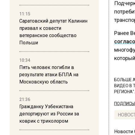
Подчерк
потреби
11:15
транспор
Саратовский депутат Калинин
призвал к совести
Ранее В
ветеранское сообщество
согласо
Польши
многофу
который 
10:34
Пять человек погибли в
результате атаки БПЛА на
БОЛЬШЕ А
Московскую область
ВИДЕО В 
РЕГИОНА".
21:36
ПОДПИСЫВ
Гражданку Узбекистана
депортируют из России за
НОВОС
коврик с триколором
Новости