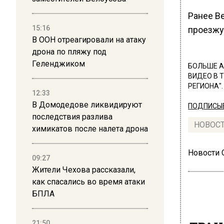
Ранее В
15:16
проезжу
В ООН отреагировали на атаку
дрона по пляжу под
Геленджиком
БОЛЬШЕ А
ВИДЕО В 
РЕГИОНА".
12:33
В Домодедове ликвидируют
ПОДПИСЫВ
последствия разлива
НОВОС
химикатов после налета дрона
Новости
09:27
Жители Чехова рассказали,
как спасались во время атаки
БПЛА
21:50