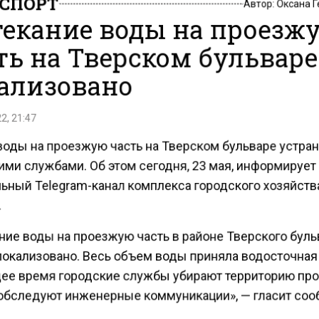
СПОРТ
Автор:
Оксана 
екание воды на проезж
ть на Тверском бульваре
ализовано
2, 21:47
воды на проезжую часть на Тверском бульваре устра
ими службами. Об этом сегодня, 23 мая, информирует
ьный Telegram-канал комплекса городского хозяйств
ние воды на проезжую часть в районе Тверского буль
локализовано. Весь объем воды приняла водосточная 
ее время городские службы убирают территорию пр
 обследуют инженерные коммуникации», — гласит со