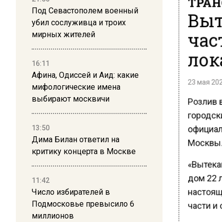
ТРАН
Под Севастополем военный
Выт
убил сослуживца и троих
час
мирных жителей
лок
16:11
Афина, Одиссей и Аид: какие
23 мая 202
мифологические имена
выбирают москвичи
Розлив 
городск
официал
13:50
Дима Билан ответил на
Москвы.
критику концерта в Москве
«Вытека
дом 22 
11:42
настоящ
Число избирателей в
Подмосковье превысило 6
части и
миллионов