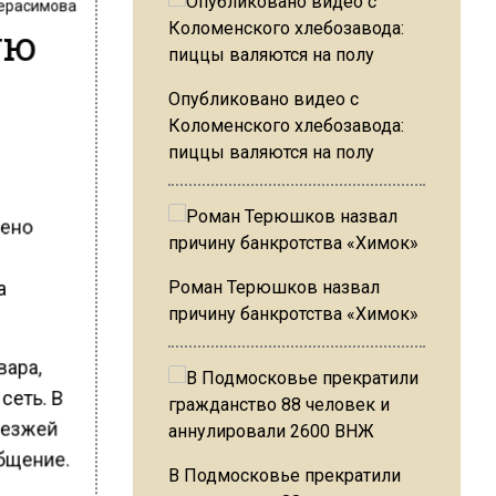
Герасимова
ую
Опубликовано видео с
Коломенского хлебозавода:
пиццы валяются на полу
нено
а
Роман Терюшков назвал
причину банкротства «Химок»
вара,
сеть. В
оезжей
общение.
В Подмосковье прекратили