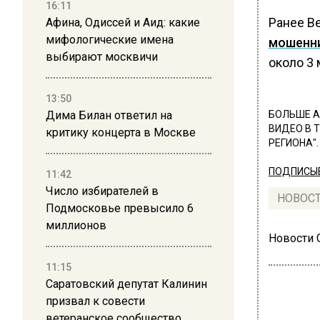
16:11
Ранее В
Афина, Одиссей и Аид: какие
мифологические имена
мошенн
выбирают москвичи
около 3 
13:50
Дима Билан ответил на
БОЛЬШЕ А
ВИДЕО В 
критику концерта в Москве
РЕГИОНА".
ПОДПИСЫВ
11:42
Число избирателей в
НОВОС
Подмосковье превысило 6
миллионов
Новости
11:15
Саратовский депутат Калинин
призвал к совести
ветеранское сообщество