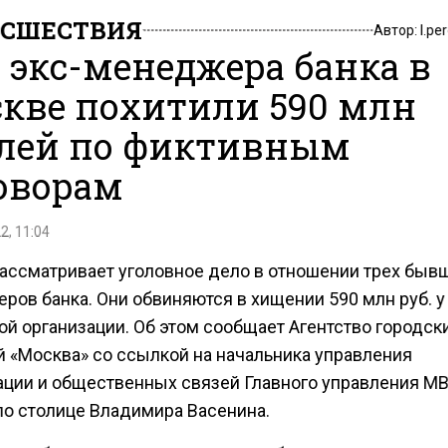
СШЕСТВИЯ
Автор:
l.pe
 экс-менеджера банка в
кве похитили 590 млн
лей по фиктивным
оворам
2, 11:04
рассматривает уголовное дело в отношении трех быв
ров банка. Они обвиняются в хищении 590 млн руб. у
ой организации. Об этом сообщает Агентство городск
й «Москва» со ссылкой на начальника управления
ции и общественных связей Главного управления М
по столице Владимира Васенина.