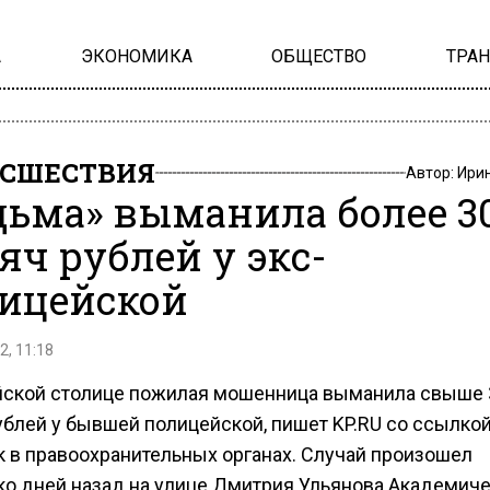
А
ЭКОНОМИКА
ОБЩЕСТВО
ТРА
СШЕСТВИЯ
Автор:
Ири
дьма» выманила более 3
яч рублей у экс-
ицейской
2, 11:18
йской столице пожилая мошенница выманила свыше 
ублей у бывшей полицейской, пишет KP.RU со ссылкой
к в правоохранительных органах. Случай произошел
ко дней назад на улице Дмитрия Ульянова Академич