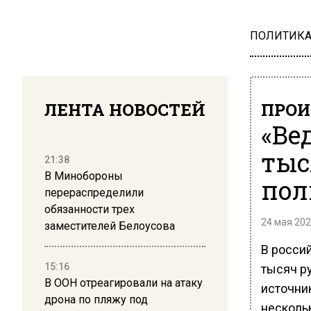
ПОЛИТИК
ЛЕНТА НОВОСТЕЙ
ПРОИ
«Ве
тыс
21:38
В Минобороны
пол
перераспределили
обязанности трех
24 мая 202
заместителей Белоусова
В росси
15:16
тысяч р
В ООН отреагировали на атаку
источни
дрона по пляжу под
несколь