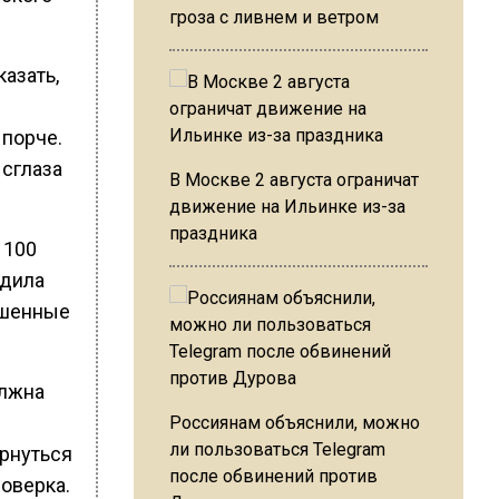
гроза с ливнем и ветром
азать,
 порче.
 сглаза
В Москве 2 августа ограничат
движение на Ильинке из-за
праздника
 100
едила
ошенные
олжна
Россиянам объяснили, можно
ли пользоваться Telegram
ернуться
после обвинений против
роверка.