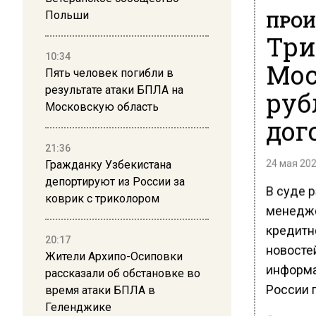
Польши
ПРОИ
Три
10:34
Мос
Пять человек погибли в
результате атаки БПЛА на
руб
Московскую область
дог
21:36
24 мая 202
Гражданку Узбекистана
депортируют из России за
В суде 
коврик с триколором
менедже
кредитн
20:17
новосте
Жители Архипо-Осиповки
информа
рассказали об обстановке во
России 
время атаки БПЛА в
Геленджике