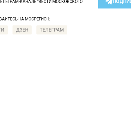
ПОДПИ
ТЕЛЕГРАМ-КАНАЛЕ "ВЕСТИ МОСКОВСКОГО
АЙТЕСЬ НА МОСРЕГИОН:
ТИ
ДЗЕН
ТЕЛЕГРАМ
 СМИ2
СШЕСТВИЯ
Автор:
l.pe
 экс-менеджера банка в
кве похитили 590 млн
лей по фиктивным