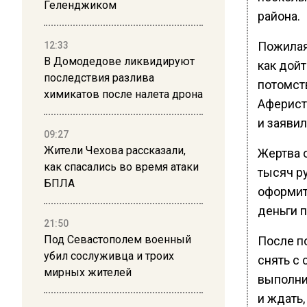
Геленджиком
района.
Пожилая
12:33
В Домодедове ликвидируют
как дойт
последствия разлива
потомст
химикатов после налета дрона
Аферист
и заявил
09:27
Жители Чехова рассказали,
Жертва о
как спасались во время атаки
тысяч ру
БПЛА
оформит
деньги 
21:50
Под Севастополем военный
После п
убил сослуживца и троих
снять с 
мирных жителей
выполнил
и ждать,