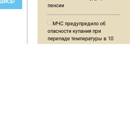
ШИСЬ!
пенсии
МЧС предупредило об
опасности купания при
перепаде температуры в 10
градусов
revoznikova
В Подмосковье с 3 августа
повысят тарифы на платные