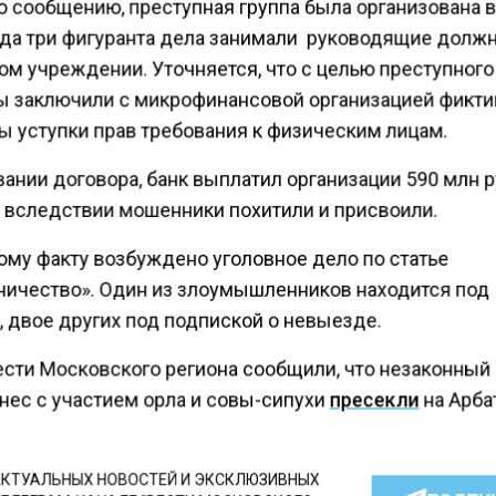
о сообщению, преступная группа была организована в
огда три фигуранта дела занимали руководящие долж
ом учреждении. Уточняется, что с целью преступного
 заключили с микрофинансовой организацией фикт
ы уступки прав требования к физическим лицам.
ании договора, банк выплатил организации 590 млн р
 вследствии мошенники похитили и присвоили.
ому факту возбуждено уголовное дело по статье
ичество». Один из злоумышленников находится под
, двое других под подпиской о невыезде.
ести Московского региона сообщили, что незаконный
нес с участием орла и совы-сипухи
пресекли
на Арба
КТУАЛЬНЫХ НОВОСТЕЙ И ЭКСКЛЮЗИВНЫХ