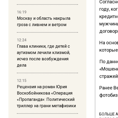
Согласн
году, к
16:19
кредитн
Москву и область накрыла
мужчины
гроза с ливнем и ветром
договор
12:24
На основ
Глава клиники, где детей с
которые
аутизмом лечили клизмой,
исчез после возбуждения
По данн
дела
«Мошенн
стражей
12:15
Рецензия на роман Юрия
Ранее В
Воскобойникова «Операция
фотобиз
«Пропаганда»: Политический
триллер на грани метафизики
БОЛЬШЕ А