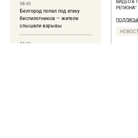
ВИДЕО В 
08:45
РЕГИОНА".
Белгород попал под атаку
беспилотников — жители
ПОДПИСЫВ
слышали взрывы
НОВОС
21:13
Новости
Подмосковные врачи спасли
младенца весом 650 граммов
16:58
В Москве 2 августа ограничат
движение на Ильинке из-за
ПРОИ
праздника
Три
Мос
13:30
Путин указал Воробьеву на
руб
большие долги Московской