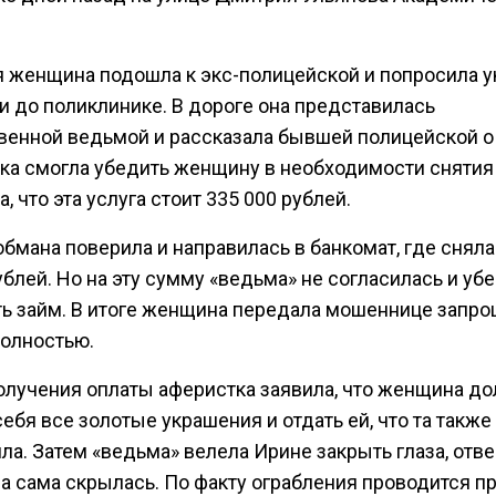
 женщина подошла к экс-полицейской и попросила ук
и до поликлинике. В дороге она представилась
венной ведьмой и рассказала бывшей полицейской о
ка смогла убедить женщину в необходимости снятия
а, что эта услуга стоит 335 000 рублей.
бмана поверила и направилась в банкомат, где сняла
блей. Но на эту сумму «ведьма» не согласилась и уб
ь займ. В итоге женщина передала мошеннице запр
полностью.
олучения оплаты аферистка заявила, что женщина д
себя все золотые украшения и отдать ей, что та также
а. Затем «ведьма» велела Ирине закрыть глаза, отв
 а сама скрылась. По факту ограбления проводится п