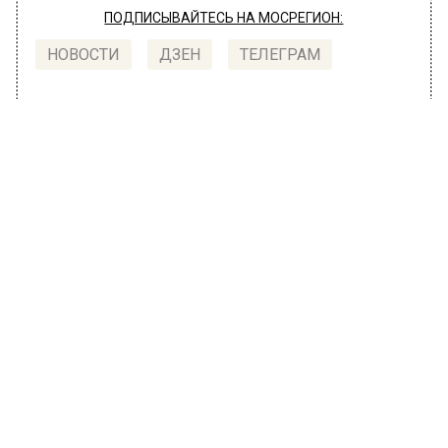
ПОДПИСЫВАЙТЕСЬ НА МОСРЕГИОН:
НОВОСТИ
ДЗЕН
ТЕЛЕГРАМ
Новости СМИ2
ОБЩЕСТВО
Автор:
Татьяна Карташова
Бочкарёв: В Москве хотят ускорить
реализацию городских
строительных программ
24 мая 2022, 13:27
Заместитель мэра по вопросам
градостроительной политики и строительства
Андрей Бочкарёв в интервью телеканалу