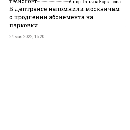
ТРАНСПОРТ
Автор:
Татьяна Карташова
В Дептрансе напомнили москвичам
о продлении абонемента на
парковки
24 мая 2022, 15:20
В Telegram-канале столичного департамента
транспорта и развития дорожно-
транспортной инфраструктуры сообщили, что
москвичи могут продлить абонементы на
парковки со шлагбаумом на июнь.
Отмечается, что сделать это можно до 26
мая.
В ведомстве также напомнили о
преимуществах использования абонемента,
благодаря которому жители города смогут