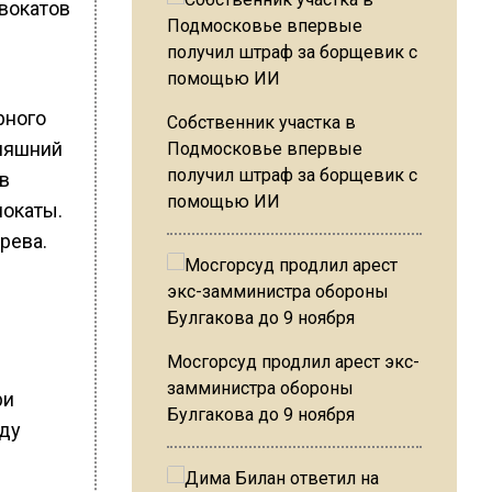
вокатов
рного
Собственник участка в
дняшний
Подмосковье впервые
получил штраф за борщевик с
в
помощью ИИ
мокаты.
рева.
Мосгорсуд продлил арест экс-
замминистра обороны
ри
Булгакова до 9 ноября
оду