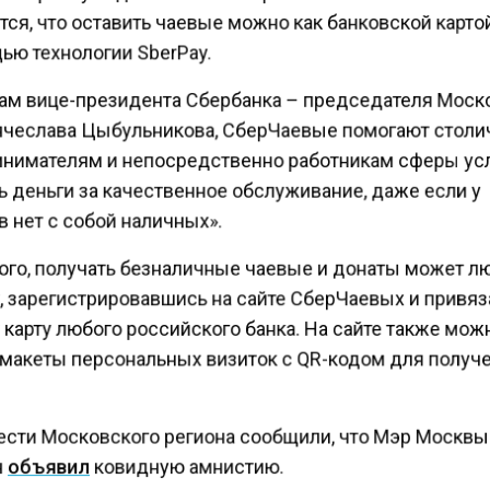
ся, что оставить чаевые можно как банковской картой
ью технологии SberPay.
ам вице-президента Сбербанка – председателя Моск
ячеслава Цыбульникова, СберЧаевые помогают стол
нимателям и непосредственно работникам сферы ус
ь деньги за качественное обслуживание, даже если у
 нет с собой наличных».
ого, получать безналичные чаевые и донаты может л
, зарегистрировавшись на сайте СберЧаевых и привяз
карту любого российского банка. На сайте также мо
 макеты персональных визиток с QR-кодом для получ
ести Московского региона сообщили, что Мэр Москвы
н
объявил
ковидную амнистию.