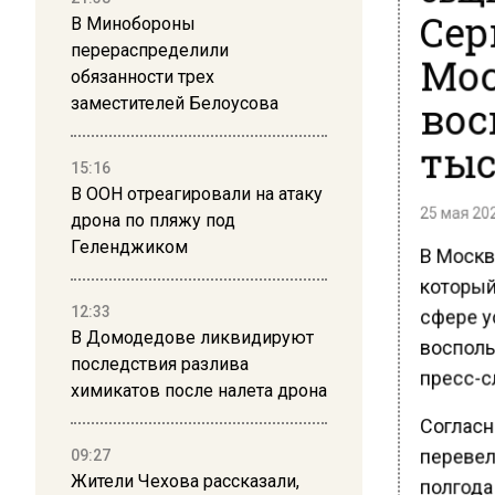
Сер
В Минобороны
перераспределили
Мос
обязанности трех
вос
заместителей Белоусова
тыс
15:16
В ООН отреагировали на атаку
25 мая 202
дрона по пляжу под
Геленджиком
В Москв
который
сфере ус
12:33
В Домодедове ликвидируют
восполь
последствия разлива
пресс-с
химикатов после налета дрона
Согласн
перевел
09:27
Жители Чехова рассказали,
полгода