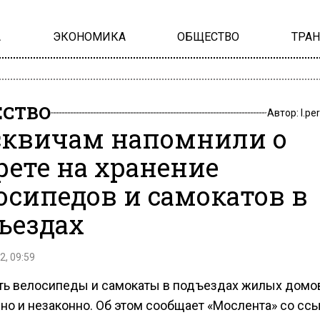
А
ЭКОНОМИКА
ОБЩЕСТВО
ТРА
СТВО
Автор:
l.pe
квичам напомнили о
рете на хранение
осипедов и самокатов в
ъездах
2, 09:59
ть велосипеды и самокаты в подъездах жилых домо
но и незаконно. Об этом сообщает «Мослента» со сс