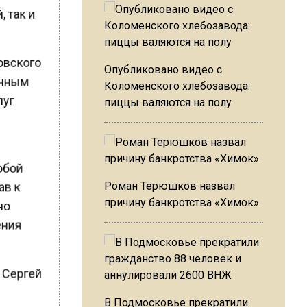
, так и
овского
Опубликовано видео с
ичным
Коломенского хлебозавода:
луг
пиццы валяются на полу
юбой
Роман Терюшков назвал
ав к
причину банкротства «Химок»
жно
ения
 Сергей
В Подмосковье прекратили