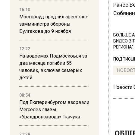
Ранее В
16:10
Собяни
Мосгорсуд продлил арест экс-
замминистра обороны
Булгакова до 9 ноября
БОЛЬШЕ А
ВИДЕО В 
РЕГИОНА".
12:22
На водоемах Подмосковья за
ПОДПИСЫВ
два месяца погибли 55
человек, включая семерых
НОВОС
детей
Новости
08:54
Под Екатеринбургом взорвали
Mercedes главы
«Уралдронзавода» Ткачука
ОБЩЕ
21:38