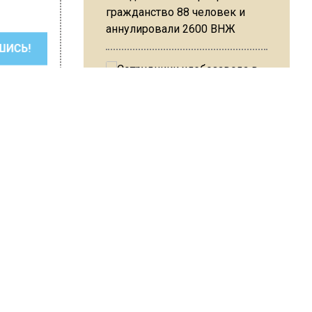
гражданство 88 человек и
аннулировали 2600 ВНЖ
ШИСЬ!
Сотрудники хлебозавода в
Балашихе массово
увольняются из-за жары в
цехах
revoznikova
Резкое похолодание с