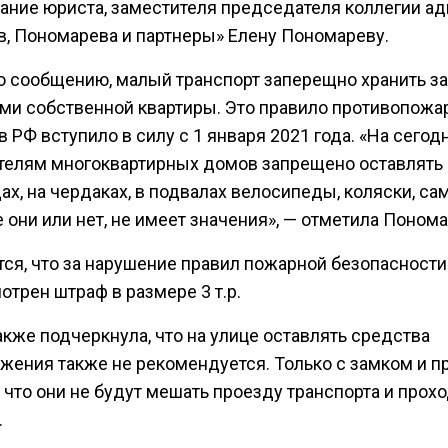
ание юриста, заместителя председателя коллегии ад
в, Пономарева и партнеры» Елену Пономареву.
о сообщению, малый транспорт заперещно хранить за
ми собственной квартиры. Это правило противопожа
 РФ вступило в силу с 1 января 2021 года. «На сего
телям многоквартирных домов запрещено оставлять 
х, на чердаках, в подвалах велосипеды, коляски, са
 они или нет, не имеет значения», — отметила Понома
тся, что за нарушение правил пожарной безопасности
трен штраф в размере 3 т.р.
кже подчеркнула, что на улице оставлять средства
жения также не рекомендуется. Только с замком и п
 что они не будут мешать проезду транспорта и прох
.