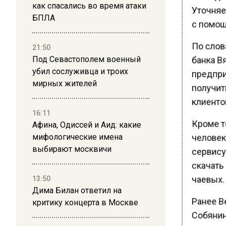
как спасались во время атаки
Уточняет
БПЛА
с помощ
По слов
21:50
банка В
Под Севастополем военный
убил сослуживца и троих
предпри
мирных жителей
получит
клиентов
16:11
Кроме т
Афина, Одиссей и Аид: какие
мифологические имена
человек
выбирают москвичи
сервису 
скачать
13:50
чаевых.
Дима Билан ответил на
Ранее В
критику концерта в Москве
Собяни