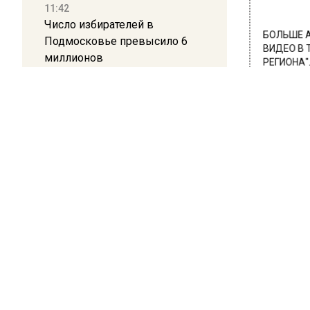
11:42
Число избирателей в
БОЛЬШЕ А
Подмосковье превысило 6
ВИДЕО В 
миллионов
РЕГИОНА".
ПОДПИСЫВ
11:15
Саратовский депутат Калинин
НОВОС
призвал к совести
ветеранское сообщество
Новости
Польши
10:34
Пять человек погибли в
результате атаки БПЛА на
ОБЩЕ
Московскую область
Сер
21:36
Мос