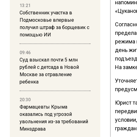
напомин
13:21
«Цукано
Собственник участка в
Подмосковье впервые
Согласн
получил штраф за борщевик с
предела
помощью ИИ
режима в
день жи
09:46
подъезда
Суд взыскал почти 5 млн
На замке
рублей с детсада в Новой
Москве за отравление
Уточняе
ребенка
предусмо
20:30
Юрист та
Фармацевты Крыма
передви
оказались под угрозой
условии,
увольнения из-за требований
граждан
Минздрава