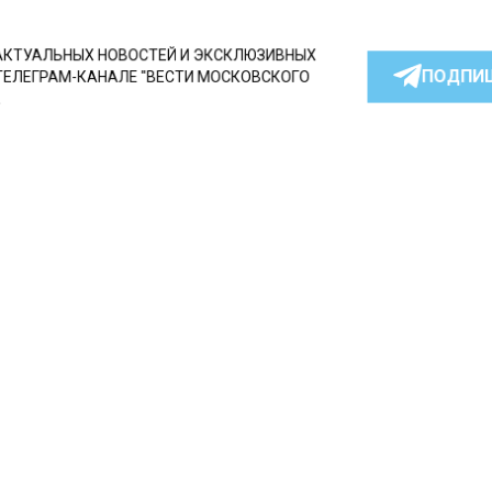
КТУАЛЬНЫХ НОВОСТЕЙ И ЭКСКЛЮЗИВНЫХ
ПОДПИ
ТЕЛЕГРАМ-КАНАЛЕ "ВЕСТИ МОСКОВСКОГО
АЙТЕСЬ НА МОСРЕГИОН:
ТИ
ДЗЕН
ТЕЛЕГРАМ
 СМИ2
СТВО
Автор:
l.pe
висом «СберЧаевые» в
кве за 4 месяца