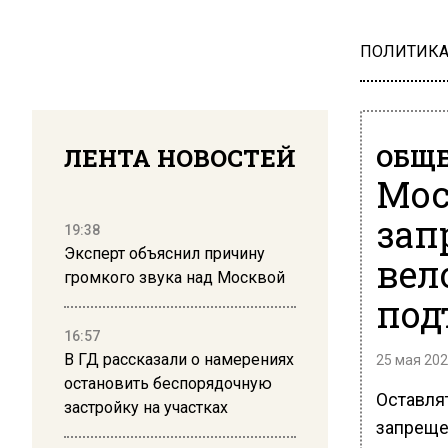
ПОЛИТИК
ЛЕНТА НОВОСТЕЙ
ОБЩЕ
Мос
зап
19:38
Эксперт объяснил причину
вел
громкого звука над Москвой
под
16:57
В ГД рассказали о намерениях
25 мая 202
остановить беспорядочную
Оставля
застройку на участках
запреще