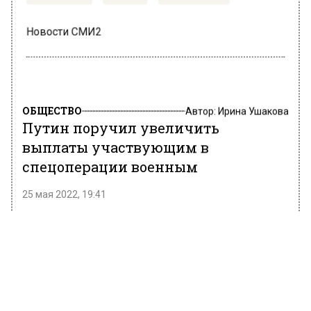
Новости СМИ2
ОБЩЕСТВО
Автор:
Ирина Ушакова
Путин поручил увеличить
выплаты участвующим в
спецоперации военным
25 мая 2022, 19:41
На заседании Госсовета президент РФ
заявил, что следует увеличить выплаты
военным, задействованным в спецоперации
на Украине. Путин пояснил, что «все
приравнено к курсу», в данном случае