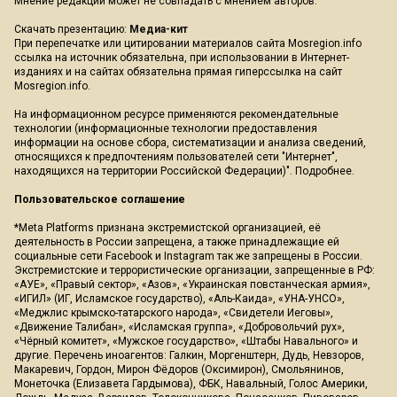
Мнение редакции может не совпадать с мнением авторов.
Скачать презентацию:
Медиа-кит
При перепечатке или цитировании материалов сайта Mosregion.info
ссылка на источник обязательна, при использовании в Интернет-
изданиях и на сайтах обязательна прямая гиперссылка на сайт
Mosregion.info.
На информационном ресурсе применяются рекомендательные
технологии (информационные технологии предоставления
информации на основе сбора, систематизации и анализа сведений,
относящихся к предпочтениям пользователей сети "Интернет",
находящихся на территории Российской Федерации)".
Подробнее
.
Пользовательское соглашение
*Meta Platforms признана экстремистской организацией, её
деятельность в России запрещена, а также принадлежащие ей
социальные сети Facebook и Instagram так же запрещены в России.
Экстремистские и террористические организации, запрещенные в РФ:
«АУЕ», «Правый сектор», «Азов», «Украинская повстанческая армия»,
«ИГИЛ» (ИГ, Исламское государство), «Аль-Каида», «УНА-УНСО»,
«Меджлис крымско-татарского народа», «Свидетели Иеговы»,
«Движение Талибан», «Исламская группа», «Добровольчий рух»,
«Чёрный комитет», «Мужское государство», «Штабы Навального» и
другие. Перечень иноагентов: Галкин, Моргенштерн, Дудь, Невзоров,
Макаревич, Гордон, Мирон Фёдоров (Оксимирон), Смольянинов,
Монеточка (Елизавета Гардымова), ФБК, Навальный, Голос Америки,