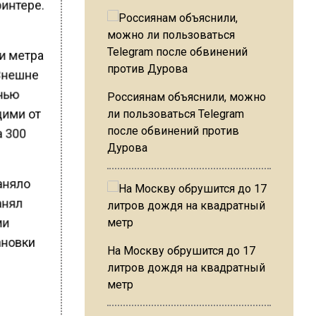
ринтере.
ри метра
 Внешне
очью
Россиянам объяснили, можно
щими от
ли пользоваться Telegram
а 300
после обвинений против
Дурова
заняло
анял
ми
ановки
На Москву обрушится до 17
литров дождя на квадратный
метр