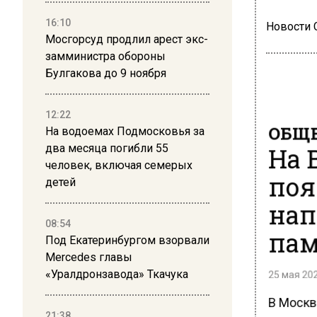
16:10
Новости
Мосгорсуд продлил арест экс-
замминистра обороны
Булгакова до 9 ноября
12:22
ОБЩЕ
На водоемах Подмосковья за
На 
два месяца погибли 55
человек, включая семерых
поя
детей
нап
08:54
пам
Под Екатеринбургом взорвали
Mercedes главы
25 мая 202
«Уралдронзавода» Ткачука
В Москв
21:38