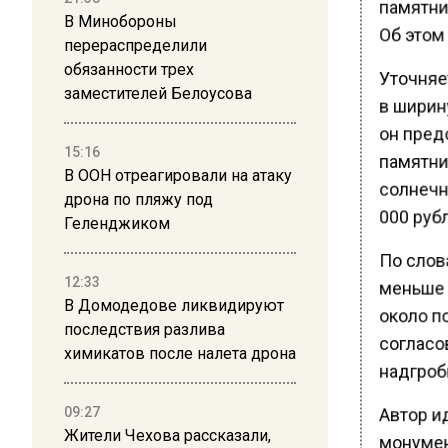
памятник
В Минобороны
Об этом
перераспределили
обязанности трех
Уточняет
заместителей Белоусова
в ширину
он пред
15:16
памятни
В ООН отреагировали на атаку
солнечн
дрона по пляжу под
000 рубл
Геленджиком
По слов
12:33
меньше 
В Домодедове ликвидируют
около п
последствия разлива
согласо
химикатов после налета дрона
надгроб
Автор и
09:27
Жители Чехова рассказали,
монумен