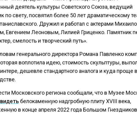
нный деятель культуры Советского Союза, ведущий
 по свету, посвятил более 50 лет драматическому т
таниславского. Дружил и работал с актерами Михаил
, Евгением Леоновым, Лилией Гриценко. Памятник 
ктер, смелость и творческий путь».
словам генерального директора Романа Павленко ком
 которая воплотила идею, стоимость скульптуры, вып
интере, дешевле стандартного аналога и куда проще 
дстве.
ести Московского региона сообщали, что в Музее Мо
видеть
белокаменную надгробную плиту XVIII века,
енную в конце апреля 2022 года Большом Гнезднико
е во время земляных работ.