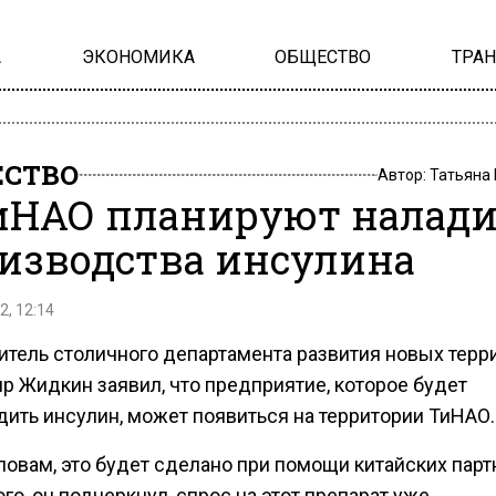
А
ЭКОНОМИКА
ОБЩЕСТВО
ТРА
СТВО
Автор:
Татьяна
иНАО планируют налад
изводства инсулина
2, 12:14
итель столичного департамента развития новых терр
р Жидкин заявил, что предприятие, которое будет
дить инсулин, может появиться на территории ТиНАО.
ловам, это будет сделано при помощи китайских парт
го, он подчеркнул, спрос на этот препарат уже