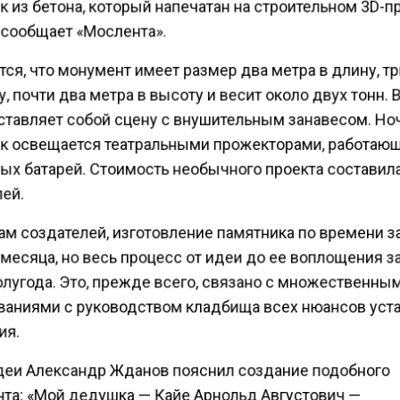
 из бетона, который напечатан на строительном 3D-п
 сообщает «Мослента».
ся, что монумент имеет размер два метра в длину, т
, почти два метра в высоту и весит около двух тонн.
ставляет собой сцену с внушительным занавесом. Н
к освещается театральными прожекторами, работаю
ых батарей. Стоимость необычного проекта составил
ей.
ам создателей, изготовление памятника по времени 
месяца, но весь процесс от идеи до ее воплощения з
олугода. Это, прежде всего, связано с множественны
ваниями с руководством кладбища всех нюансов уст
ия.
деи Александр Жданов пояснил создание подобного
та: «Мой дедушка — Кайе Арнольд Августович —