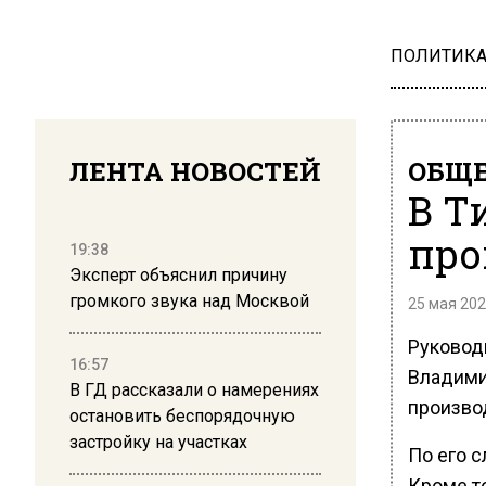
ПОЛИТИК
ЛЕНТА НОВОСТЕЙ
ОБЩЕ
В Т
про
19:38
Эксперт объяснил причину
громкого звука над Москвой
25 мая 202
Руковод
16:57
Владими
В ГД рассказали о намерениях
произво
остановить беспорядочную
застройку на участках
По его с
Кроме то