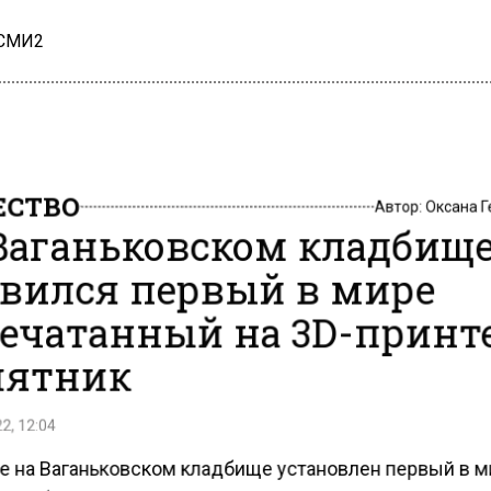
 СМИ2
СТВО
Автор:
Оксана 
Ваганьковском кладбищ
вился первый в мире
ечатанный на 3D-принт
ятник
2, 12:04
е на Ваганьковском кладбище установлен первый в 