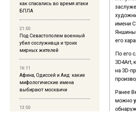
как спасались во время атаки
заслуже
БПЛА
художник
имени С
21:50
Яншиным
Под Севастополем военный
его хара
убил сослуживца и троих
мирных жителей
По его 
3D4Art,
16:11
на 3D-пр
Афина, Одиссей и Аид: какие
произво
мифологические имена
выбирают москвичи
Ранее В
можно
у
13:50
обнаруж
Дима Билан ответил на
переулк
критику концерта в Москве