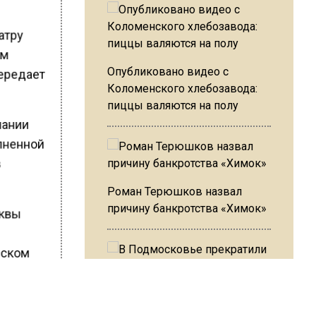
еатру
ом
Опубликовано видео с
передает
Коломенского хлебозавода:
пиццы валяются на полу
пании
олненной
в
Роман Терюшков назвал
причину банкротства «Химок»
сквы
вском
В Подмосковье прекратили