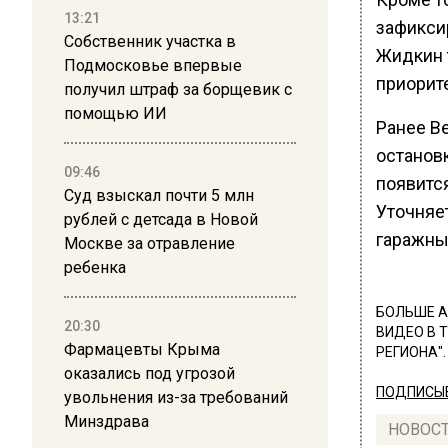
13:21
зафикси
Собственник участка в
Жидкин т
Подмосковье впервые
приорит
получил штраф за борщевик с
помощью ИИ
Ранее В
останов
09:46
появитс
Суд взыскал почти 5 млн
Уточняет
рублей с детсада в Новой
гаражны
Москве за отравление
ребенка
БОЛЬШЕ А
20:30
ВИДЕО В 
Фармацевты Крыма
РЕГИОНА".
оказались под угрозой
ПОДПИСЫВ
увольнения из-за требований
Минздрава
НОВОС