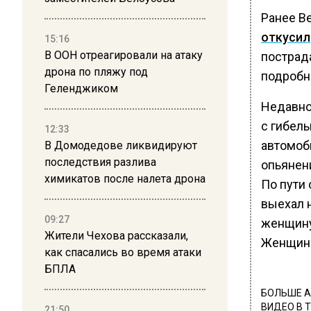
Ранее В
откусил
15:16
В ООН отреагировали на атаку
пострад
дрона по пляжу под
подробн
Геленджиком
Недавно
с гибел
12:33
автомоби
В Домодедове ликвидируют
последствия разлива
опьянен
химикатов после налета дрона
По пути
выехал 
09:27
женщину
Жители Чехова рассказали,
Женщина
как спасались во время атаки
БПЛА
БОЛЬШЕ А
ВИДЕО В 
21:50