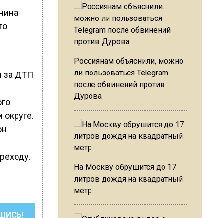
чина
то
Россиянам объяснили, можно
ли пользоваться Telegram
и за ДТП
после обвинений против
Дурова
ого
 округе.
он
реходу.
На Москву обрушится до 17
литров дождя на квадратный
метр
ШИСЬ!