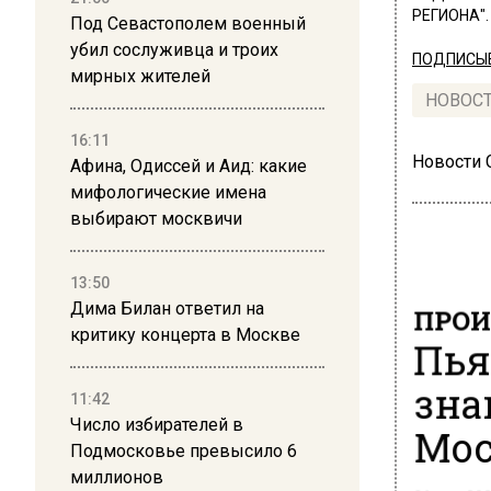
РЕГИОНА".
Под Севастополем военный
убил сослуживца и троих
ПОДПИСЫВ
мирных жителей
НОВОС
16:11
Новости
Афина, Одиссей и Аид: какие
мифологические имена
выбирают москвичи
13:50
Дима Билан ответил на
ПРОИ
критику концерта в Москве
Пья
зна
11:42
Число избирателей в
Мо
Подмосковье превысило 6
миллионов