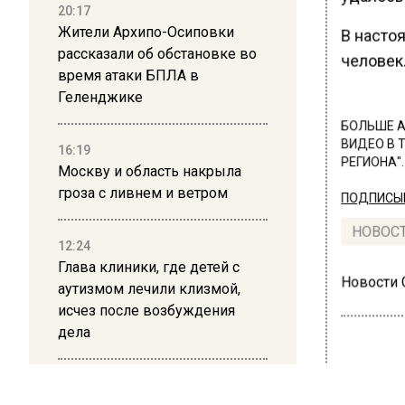
20:17
Жители Архипо-Осиповки
В насто
рассказали об обстановке во
человек
время атаки БПЛА в
Геленджике
БОЛЬШЕ А
ВИДЕО В 
16:19
РЕГИОНА".
Москву и область накрыла
гроза с ливнем и ветром
ПОДПИСЫВ
НОВОС
12:24
Глава клиники, где детей с
Новости
аутизмом лечили клизмой,
исчез после возбуждения
дела
12:15