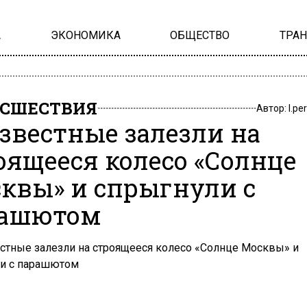
А
ЭКОНОМИКА
ОБЩЕСТВО
ТРА
СШЕСТВИЯ
Автор:
l.pe
звестные залезли на
оящееся колесо «Солнце
квы» и спрыгнули с
рашютом