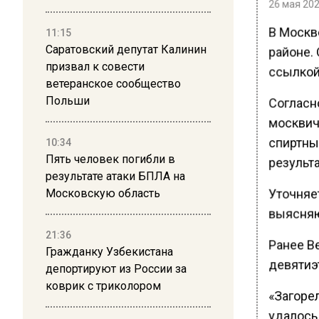
26 мая 202
В Москв
11:15
Саратовский депутат Калинин
районе. 
призвал к совести
ссылкой
ветеранское сообщество
Польши
Согласн
москвич 
спиртны
10:34
Пять человек погибли в
результа
результате атаки БПЛА на
Уточняе
Московскую область
выясняю
21:36
Ранее Ве
Гражданку Узбекистана
девятиэ
депортируют из России за
коврик с триколором
«Загоре
удалось