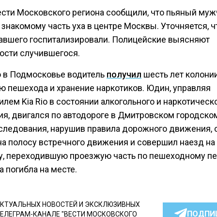
ести Московского региона сообщили, что пьяный муж
знакомому часть уха в центре Москвы. Уточняется, ч
авшего госпитализировали. Полицейские выясняют
ости случившегося.
 в Подмосковье водитель
получил
шесть лет колони
ью пешехода и хранение наркотиков. Юдин, управляя
лем Kia Rio в состоянии алкогольного и наркотическ
ия, двигался по автодороге в Дмитровском городском
 следования, нарушив правила дорожного движения, 
на полосу встречного движения и совершил наезд на
, переходившую проезжую часть по пешеходному пе
 погибла на месте.
КТУАЛЬНЫХ НОВОСТЕЙ И ЭКСКЛЮЗИВНЫХ
ПОДПИ
ТЕЛЕГРАМ-КАНАЛЕ "ВЕСТИ МОСКОВСКОГО