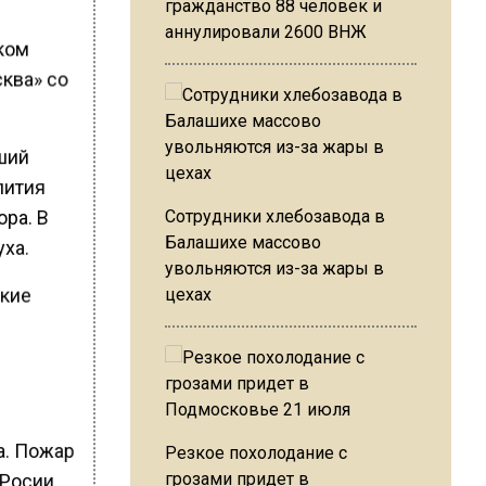
гражданство 88 человек и
аннулировали 2600 ВНЖ
ком
сква» со
ший
пития
ора. В
Сотрудники хлебозавода в
Балашихе массово
уха.
увольняются из-за жары в
ские
цехах
а. Пожар
Резкое похолодание с
грозами придет в
Росии.