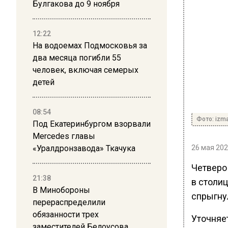
Булгакова до 9 ноября
12:22
На водоемах Подмосковья за
два месяца погибли 55
человек, включая семерых
детей
08:54
Фото: izma
Под Екатеринбургом взорвали
Mercedes главы
«Уралдронзавода» Ткачука
26 мая 202
Четверо
21:38
в столи
В Минобороны
спрыгну
перераспределили
обязанности трех
Уточняет
заместителей Белоусова