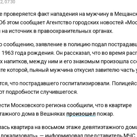
2, 07:30
е проверяется факт нападения на мужчину в Мещанс
Об этом сообщает Агентство городских новостей «Мо
 на источник в правоохранительных органах.
о сообщению, заявление в полицию подал пострадав
1963 года рождения. Он рассказал, что во время рас
х напитков, между ним и его знакомым произошла сс
те которой, пьяный мужчина откусил завителю часть 
тся, что пострадавшего госпитализировали. Полицей
т подробности случившегося.
сти Московского региона сообщили, что в квартире
тажного дома в Вешняках
произошел
пожар.
лась квартира на восьмом этаже девятиэтажного дом
 локализовать», — информировал представитель МЧС 