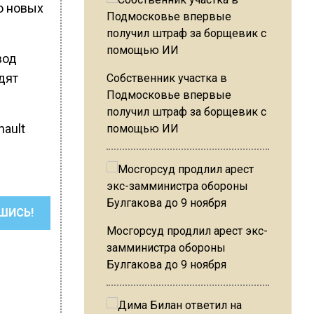
о новых
вод
дят
Собственник участка в
Подмосковье впервые
получил штраф за борщевик с
nault
помощью ИИ
ШИСЬ!
Мосгорсуд продлил арест экс-
замминистра обороны
Булгакова до 9 ноября