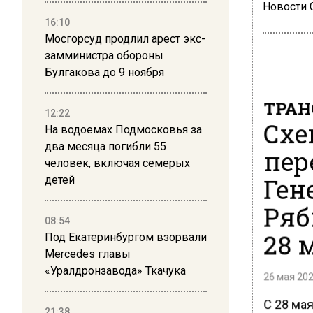
Новости
16:10
Мосгорсуд продлил арест экс-
замминистра обороны
Булгакова до 9 ноября
ТРАН
12:22
Схе
На водоемах Подмосковья за
два месяца погибли 55
пер
человек, включая семерых
Ген
детей
Ряб
08:54
28 
Под Екатеринбургом взорвали
Mercedes главы
«Уралдронзавода» Ткачука
26 мая 202
С 28 мая
21:38