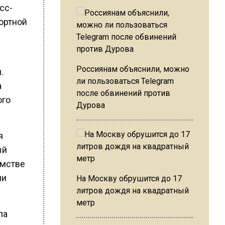
сс-
ортной
Россиянам объяснили, можно
.
ли пользоваться Telegram
а
после обвинений против
ого
Дурова
я
ый
омстве
ми
На Москву обрушится до 17
литров дождя на квадратный
метр
ла