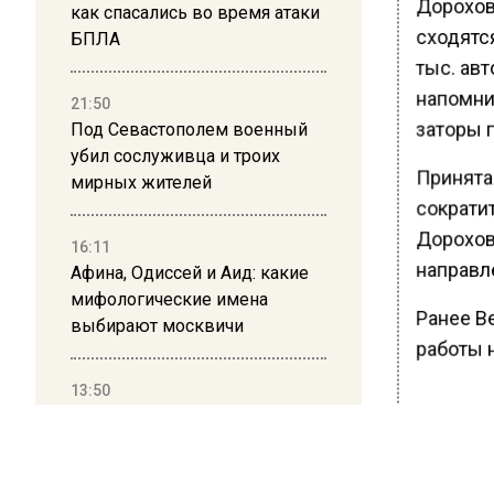
Дорохов
как спасались во время атаки
сходятс
БПЛА
тыс. авт
напомни
21:50
заторы 
Под Севастополем военный
убил сослуживца и троих
Принята
мирных жителей
сократит
Дорохова
16:11
направл
Афина, Одиссей и Аид: какие
мифологические имена
Ранее В
выбирают москвичи
работы 
13:50
Дима Билан ответил на
БОЛЬШЕ А
критику концерта в Москве
ВИДЕО В 
РЕГИОНА".