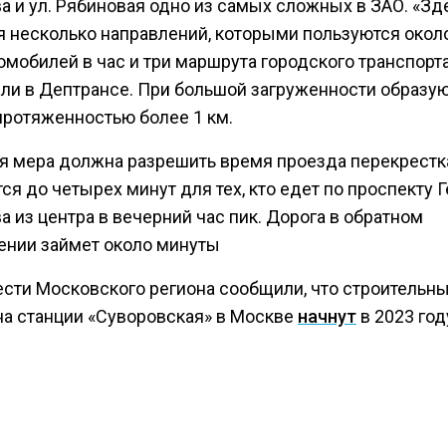
а и ул. Рябиновая одно из самых сложных в ЗАО. «Зд
я несколько направлений, которыми пользуются около
омобилей в час и три маршрута городского транспорта
ли в Дептрансе. При большой загруженности образу
протяженностью более 1 км.
я мера должна разрешить время проезда перекрестк
ся до четырех минут для тех, кто едет по проспекту 
 из центра в вечерний час пик. Дорога в обратном
ении займет около минуты
ести Московского региона сообщили, что строительн
на станции «Суворовская» в Москве
начнут
в 2023 год
КТУАЛЬНЫХ НОВОСТЕЙ И ЭКСКЛЮЗИВНЫХ
ПОДПИ
ТЕЛЕГРАМ-КАНАЛЕ "ВЕСТИ МОСКОВСКОГО