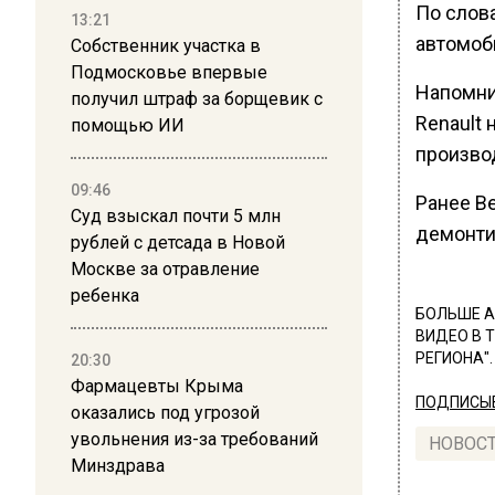
По слов
13:21
автомоб
Собственник участка в
Подмосковье впервые
Напомни
получил штраф за борщевик с
Renault 
помощью ИИ
произво
09:46
Ранее В
Суд взыскал почти 5 млн
демонти
рублей с детсада в Новой
Москве за отравление
ребенка
БОЛЬШЕ А
ВИДЕО В 
РЕГИОНА".
20:30
Фармацевты Крыма
ПОДПИСЫВ
оказались под угрозой
увольнения из-за требований
НОВОС
Минздрава