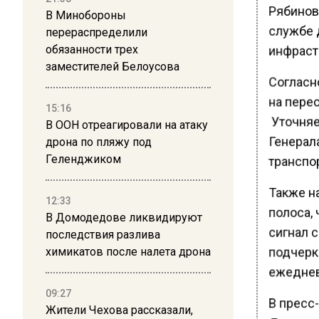
Рябинов
В Минобороны
службе 
перераспределили
инфраст
обязанности трех
заместителей Белоусова
Согласн
на перес
15:16
Уточняе
В ООН отреагировали на атаку
Генерала
дрона по пляжу под
Геленджиком
транспор
Также н
12:33
полоса,
В Домодедове ликвидируют
сигнал 
последствия разлива
подчеркн
химикатов после налета дрона
ежеднев
09:27
В пресс
Жители Чехова рассказали,