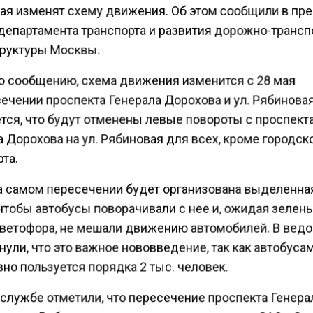
ая изменят схему движения. Об этом сообщили в пре
департамента транспорта и развития дорожно-трансп
руктуры Москвы.
о сообщению, схема движения изменится с 28 мая
ечении проспекта Генерала Дорохова и ул. Рябиновая
тся, что будут отменены левые повороты с проспект
 Дорохова на ул. Рябиновая для всех, кроме городск
та.
а самом пересечении будет организована выделенна
 чтобы автобусы поворачивали с нее и, ожидая зелен
светофора, не мешали движению автомобилей. В вед
ули, что это важное нововведение, так как автобуса
но пользуется порядка 2 тыс. человек.
-службе отметили, что пересечение проспекта Генера