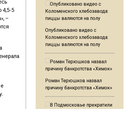
есь
 4,5-5
», –
ются
Опубликовано видео с
Коломенского хлебозавода:
пиццы валяются на полу
а
Генерала
Роман Терюшков назвал
ые
причину банкротства «Химок»
у.
ШИСЬ!
В Подмосковье прекратили