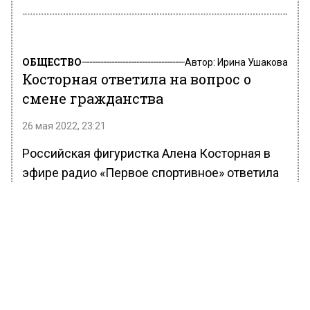
ОБЩЕСТВО
Автор:
Ирина Ушакова
Косторная ответила на вопрос о
смене гражданства
26 мая 2022, 23:21
Российская фигуристка Алена Косторная в
эфире радио «Первое спортивное» ответила
на вопрос о смене гражданства. Она
пообещала, что не сделает этого.
«Мысли у меня такой не было, несмотря
на все, что произошло. Я представляю свою
страну, в какой-то мере я патриот своей
страны, поэтому я, несмотря ни на что, буду