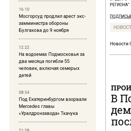
РЕГИОНА".
16:10
Мосгорсуд продлил арест экс-
ПОДПИСЫВ
замминистра обороны
НОВОС
Булгакова до 9 ноября
Новости
12:22
На водоемах Подмосковья за
два месяца погибли 55
человек, включая семерых
детей
ПРОИ
В П
08:54
Под Екатеринбургом взорвали
дем
Mercedes главы
«Уралдронзавода» Ткачука
пос
21:38