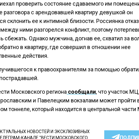
риехал проверить состояние сдаваемого им помещени
е разговора с арендовавшей квартиру девушкой он
я склонить ее к интимной близости. Россиянка отказ
 между ними разгорелся конфликт, поэтому потерпе
 сбежать. Однако мужчина, догнав ее, схватил за во
братно в квартиру, где совершил в отношении нее
твенные действия.
лучившегося к правоохранителям за помощью обрати
 пострадавшей.
ести Московского региона
сообщали
, что участок М
рославским и Павелецким вокзалами может пройти 
ом тоннеле, который находится в центральной части
КТУАЛЬНЫХ НОВОСТЕЙ И ЭКСКЛЮЗИВНЫХ
ПОДПИ
ТЕЛЕГРАМ-КАНАЛЕ "ВЕСТИ МОСКОВСКОГО