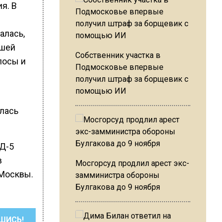
я. В
алась,
вшей
Собственник участка в
лосы и
Подмосковье впервые
получил штраф за борщевик с
помощью ИИ
лась
ЦД-5
в
Мосгорсуд продлил арест экс-
 Москвы.
замминистра обороны
Булгакова до 9 ноября
ШИСЬ!