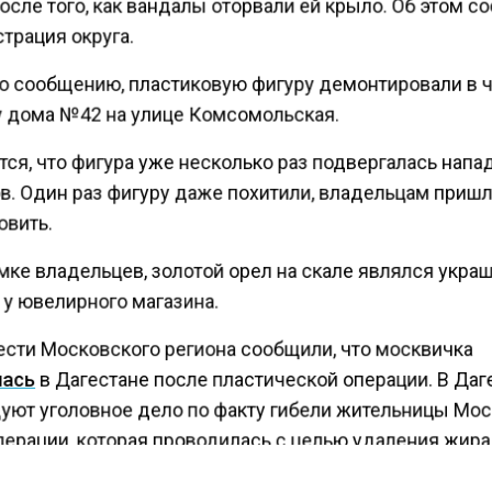
осле того, как вандалы оторвали ей крыло. Об этом 
трация округа.
о сообщению, пластиковую фигуру демонтировали в ч
 у дома №42 на улице Комсомольская.
тся, что фигура уже несколько раз подвергалась нап
в. Один раз фигуру даже похитили, владельцам приш
овить.
мке владельцев, золотой орел на скале являлся укр
 у ювелирного магазина.
ести Московского региона сообщили, что москвичка
ась
в Дагестане после пластической операции. В Даг
уют уголовное дело по факту гибели жительницы Мо
перации, которая проводилась с целью удаления жира
влялась в одной из частных клиник города Хасавюрта