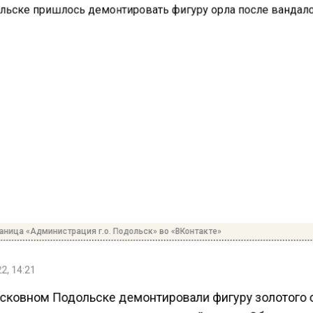
аница «Администрация г.о. Подольск» во «ВКонтакте»
2, 14:21
сковном Подольске демонтировали фигуру золотого 