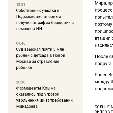
Мира, п
13:21
процесс
Собственник участка в
Подмосковье впервые
попыталс
получил штраф за борщевик с
поэтому
помощью ИИ
пришлось
втащил о
09:46
насильс
Суд взыскал почти 5 млн
рублей с детсада в Новой
После с
Москве за отравление
подруга
ребенка
Ранее В
между Я
20:30
Фармацевты Крыма
подземн
оказались под угрозой
увольнения из-за требований
Минздрава
БОЛЬШЕ А
ВИДЕО В 