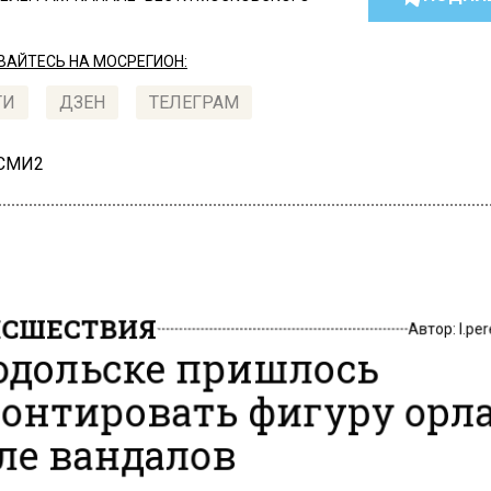
АЙТЕСЬ НА МОСРЕГИОН:
ТИ
ДЗЕН
ТЕЛЕГРАМ
 СМИ2
СШЕСТВИЯ
Автор:
l.pe
одольске пришлось
онтировать фигуру орл
ле вандалов