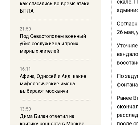
скале. П
как спасались во время атаки
админис
БПЛА
Согласн
21:50
26 мая,
Под Севастополем военный
убил сослуживца и троих
Уточняе
мирных жителей
вандало
восстан
16:11
По заду
Афина, Одиссей и Аид: какие
мифологические имена
фонтана
выбирают москвичи
Ранее В
скончал
13:50
расслед
Дима Билан ответил на
критику концерта в Москве
после о
осущест