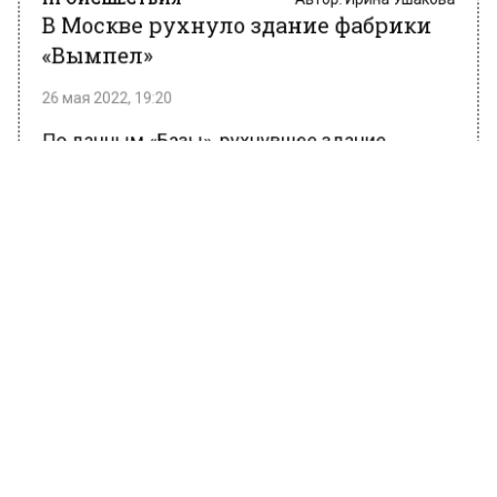
В Москве рухнуло здание фабрики
«Вымпел»
26 мая 2022, 19:20
По данным «Базы», рухнувшее здание
зацепило автобус, который проезжал мимо и
только чудом никто не пострадал.
Строение сейчас разбирают и обрушение
произошло при сносе пятого этажа —
обвалились все секции с 4 по 1 этаж,
а в соседней пожарной части из-за этого
выбило стекла.
Ранее Вести Московского региона сообщали,
что площадь кинотеатра «Алмаз»,
возводимого на Шаболовке, увеличится