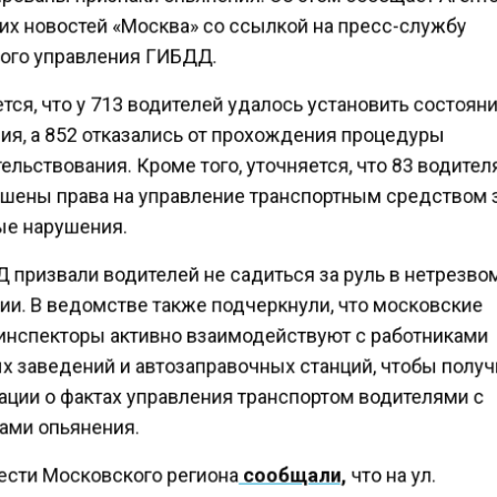
их новостей «Москва» со ссылкой на пресс-службу
ого управления ГИБДД.
ся, что у 713 водителей удалось установить состоян
ия, а 852 отказались от прохождения процедуры
льствования. Кроме того, уточняется, что 83 водите
шены права на управление транспортным средством 
е нарушения.
 призвали водителей не садиться за руль в нетрезво
ии. В ведомстве также подчеркнули, что московские
инспекторы активно взаимодействуют с работниками
х заведений и автозаправочных станций, чтобы полу
ции о фактах управления транспортом водителями с
ами опьянения.
ести Московского региона
сообщали,
что на ул.