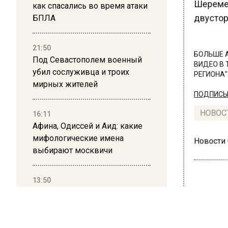
Шеремет
как спасались во время атаки
БПЛА
двустор
21:50
БОЛЬШЕ А
Под Севастополем военный
ВИДЕО В 
убил сослуживца и троих
РЕГИОНА".
мирных жителей
ПОДПИСЫВ
16:11
НОВОС
Афина, Одиссей и Аид: какие
мифологические имена
Новости
выбирают москвичи
13:50
Дима Билан ответил на
критику концерта в Москве
ТРАН