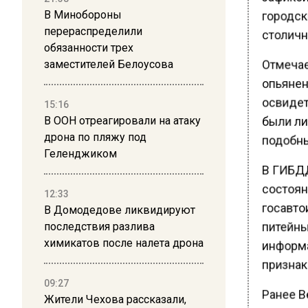
городск
В Минобороны
столичн
перераспределили
обязанности трех
Отмечает
заместителей Белоусова
опьянен
освидете
15:16
были ли
В ООН отреагировали на атаку
дрона по пляжу под
подобны
Геленджиком
В ГИБДД
состоян
12:33
госавто
В Домодедове ликвидируют
питейны
последствия разлива
химикатов после налета дрона
информа
признак
09:27
Ранее В
Жители Чехова рассказали,