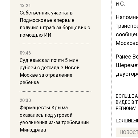
и С.
13:21
Собственник участка в
Напомни
Подмосковье впервые
транспо
получил штраф за борщевик с
сообщен
помощью ИИ
Московс
09:46
Ранее В
Суд взыскал почти 5 млн
Шеремет
рублей с детсада в Новой
двустор
Москве за отравление
ребенка
БОЛЬШЕ А
20:30
ВИДЕО В 
Фармацевты Крыма
РЕГИОНА".
оказались под угрозой
ПОДПИСЫВ
увольнения из-за требований
Минздрава
НОВОС