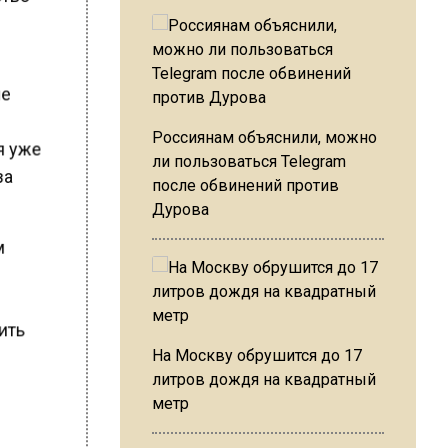
ие
Россиянам объяснили, можно
ля уже
ли пользоваться Telegram
за
после обвинений против
Дурова
м
чить
На Москву обрушится до 17
литров дождя на квадратный
метр