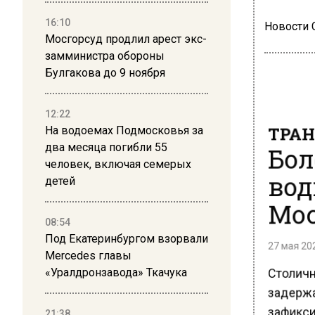
16:10
Новости
Мосгорсуд продлил арест экс-
замминистра обороны
Булгакова до 9 ноября
12:22
ТРАН
На водоемах Подмосковья за
Бол
два месяца погибли 55
человек, включая семерых
вод
детей
Мос
08:54
Под Екатеринбургом взорвали
27 мая 202
Mercedes главы
Столичн
«Уралдронзавода» Ткачука
задержат
зафикси
21:38