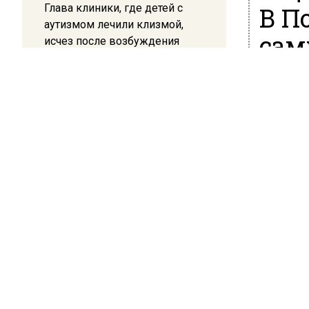
Глава клиники, где детей с
В П
аутизмом лечили клизмой,
сам
исчез после возбуждения
дела
гео
12:15
28 мая 202
Рецензия на роман Юрия
Воскобойникова «Операция
В суббот
«Пропаганда»: Политический
методич
триллер на грани метафизики
молодёж
Георгиев
08:45
Уточняет
Белгород попал под атаку
беспилотников — жители
приуроч
слышали взрывы
обществ
Победы,
21:13
Площадь 