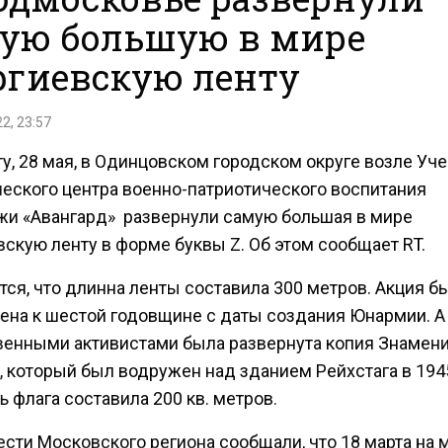
ую большую в мире
ргиевскую ленту
2, 23:57
у, 28 мая, в Одинцовском городском округе возле Уч
еского центра военно-патриотического воспитания
и «Авангард» развернули самую большая в мире
скую ленту в форме буквы Z. Об этом сообщает RT.
ся, что длинна ленты составила 300 метров. Акция б
ена к шестой годовщине с даты создания Юнармии. 
енными активистами была развернута копия Знамен
 который был водружен над зданием Рейхстага в 194
флага составила 200 кв. метров.
сти Московского региона сообщали, что 18 марта на 