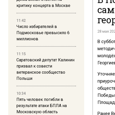
сам
критику концерта в Москве
гео
11:42
Число избирателей в
28 мая 202
Подмосковье превысило 6
миллионов
В суббот
методич
11:15
молодёж
Саратовский депутат Калинин
Георгиев
призвал к совести
ветеранское сообщество
Уточняет
Польши
приуроч
обществ
10:34
Победы,
Пять человек погибли в
Площадь 
результате атаки БПЛА на
Московскую область
Ранее Ве