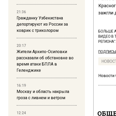
Красног
21:36
зажгли 
Гражданку Узбекистана
депортируют из России за
коврик с триколором
БОЛЬШЕ А
ВИДЕО В 
РЕГИОНА".
20:17
Жители Архипо-Осиповки
ПОДПИСЫВ
рассказали об обстановке во
НОВОС
время атаки БПЛА в
Геленджике
Новости
16:19
Москву и область накрыла
гроза с ливнем и ветром
ОБЩЕ
12:24