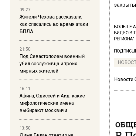
закрыты.
09:27
Жители Чехова рассказали,
как спасались во время атаки
БОЛЬШЕ А
БПЛА
ВИДЕО В 
РЕГИОНА".
21:50
ПОДПИСЫВ
Под Севастополем военный
НОВОС
убил сослуживца и троих
мирных жителей
Новости
16:11
Афина, Одиссей и Аид: какие
мифологические имена
выбирают москвичи
ОБЩЕ
13:50
В П
Дима Билан ответил на