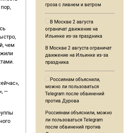
гроза с ливнем и ветром
 пор,
сь
ыстро,
й, чем
В Москве 2 августа ограничат
ожили
движение на Ильинке из-за
ктами.
праздника
сейчас»,
», —
руппы
Россиянам объяснили, можно
ли пользоваться Telegram
ного
после обвинений против