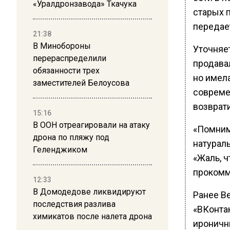
«Уралдронзавода» Ткачука
старых п
передае
21:38
В Минобороны
Уточняе
перераспределили
продавал
обязанности трех
но имел
заместителей Белоусова
совреме
возврат
15:16
В ООН отреагировали на атаку
«Помним,
дрона по пляжу под
натураль
Геленджиком
«Жаль, ч
прокомм
12:33
В Домодедове ликвидируют
Ранее В
последствия разлива
«ВКонта
химикатов после налета дрона
ироничн