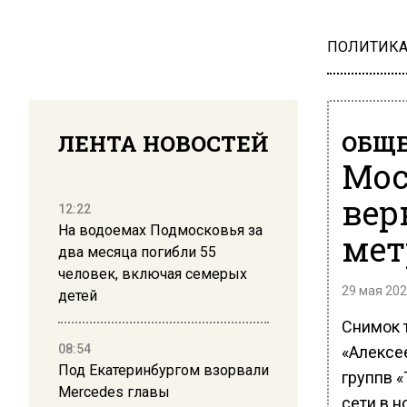
ПОЛИТИК
ЛЕНТА НОВОСТЕЙ
ОБЩЕ
Мос
вер
12:22
На водоемах Подмосковья за
мет
два месяца погибли 55
человек, включая семерых
29 мая 202
детей
Снимок 
08:54
«Алексее
Под Екатеринбургом взорвали
группв «
Mercedes главы
сети в н