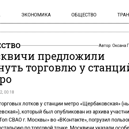
А
ЭКОНОМИКА
ОБЩЕСТВО
ТРА
СТВО
Автор:
Оксана 
квичи предложили
нуть торговлю у станци
ро
2, 00:18
торговых лотков у станции метро «Щербаковская» (н
вская»), который был опубликован из архива участн
Топ СВАО г. Москвы» во «ВКонтакте», погрузил польз
остальгию по торговой точке. Москвичи указали особ