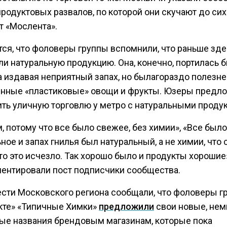
родуктовых развалов, по которой они скучают до сих
т «Мослента».
тся, что фоловеры группы вспомнили, что раньше зде
и натуральную продукцию. Она, конечно, портилась б
а издавая неприятный запах, но былагораздо полезне
нные «пластиковые» овощи и фрукты. Юзеры предл
ить уличную торговлю у метро с натуральными проду
 потому что все было свежее, без химии», «Все было
ное и запах гнилья был натуральный, а не химии, что 
то это исчезло. Так хорошо было и продукты хорошие
ентировали пост подписчики сообщества.
ести Московского региона сообщали, что фоловеры г
кте» «Типичные Химки»
предложили
свои новые, нем
ые названия брендовым магазинам, которые пока