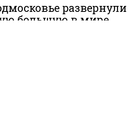
одмосковье развернули
ую большую в мире
ргиевскую ленту
2, 23:57
у, 28 мая, в Одинцовском городском округе возле Уч
еского центра военно-патриотического воспитания
и «Авангард» развернули самую большая в мире
скую ленту в форме буквы Z. Об этом сообщает RT.
ся, что длинна ленты составила 300 метров. Акция б
ена к шестой годовщине с даты создания Юнармии. 
енными активистами была развернута копия Знамен
 который был водружен над зданием Рейхстага в 194
флага составила 200 кв. метров.