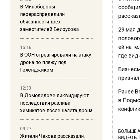
сообщила
В Минобороны
перераспределили
рассказа
обязанности трех
29 мая 
заместителей Белоусова
полового
ей на те
15:16
В ООН отреагировали на атаку
где видн
дрона по пляжу под
Бизнесм
Геленджиком
признал
12:33
Ранее В
В Домодедове ликвидируют
в Подмо
последствия разлива
конфлик
химикатов после налета дрона
09:27
БОЛЬШЕ А
Жители Чехова рассказали,
ВИДЕО В 