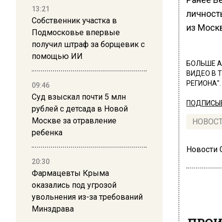
13:21
личност
Собственник участка в
из Моск
Подмосковье впервые
получил штраф за борщевик с
помощью ИИ
БОЛЬШЕ А
ВИДЕО В 
РЕГИОНА".
09:46
Суд взыскал почти 5 млн
ПОДПИСЫВ
рублей с детсада в Новой
Москве за отравление
НОВОС
ребенка
Новости
20:30
Фармацевты Крыма
оказались под угрозой
увольнения из-за требований
Минздрава
ПРОИ