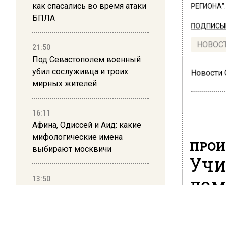
как спасались во время атаки
РЕГИОНА".
БПЛА
ПОДПИСЫВ
НОВОС
21:50
Под Севастополем военный
убил сослуживца и троих
Новости
мирных жителей
16:11
Афина, Одиссей и Аид: какие
мифологические имена
ПРОИ
выбирают москвичи
Учи
дом
13:50
Дима Билан ответил на
критику концерта в Москве
30 мая 202