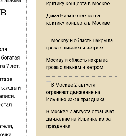
 в
Дима Билан ответил на
критику концерта в Москве
еля
 богатая
Москву и область накрыла
а 7 лет.
гроза с ливнем и ветром
итаре
л каждый
аписи.
естал
В Москве 2 августа ограничат
движение на Ильинке из-за
теля,
праздника
вочка