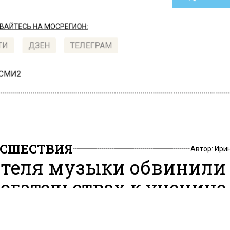
АЙТЕСЬ НА МОСРЕГИОН:
ТИ
ДЗЕН
ТЕЛЕГРАМ
 СМИ2
СШЕСТВИЯ
Автор:
Ири
теля музыки обвинили
огательствах к ученице
2, 16:55