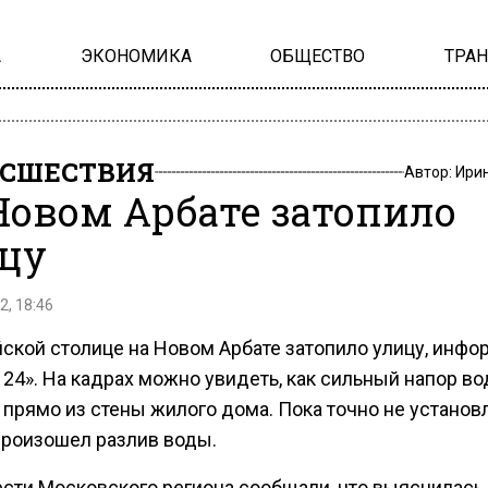
А
ЭКОНОМИКА
ОБЩЕСТВО
ТРА
СШЕСТВИЯ
Автор:
Ири
Новом Арбате затопило
цу
2, 18:46
йской столице на Новом Арбате затопило улицу, инфо
24». На кадрах можно увидеть, как сильный напор во
 прямо из стены жилого дома. Пока точно не установл
 произошел разлив воды.
ести Московского региона сообщали, что выяснилась