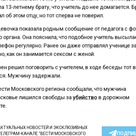
 13-летнему брату, что учитель до нее домагается. Б
л об этом отцу, но тот сперва не поверил.
девочка показала родным сообщение от педагога с фо
 органа. Она пояснила, что подобное учитель высыла
лефон регулярно. Ранее он даже отправлял ученице з
о, как он занимается сексом с женой.
ен решил поговорить с учителем, в ходе беседы тот 
ся. Мужчину задержали.
ести Московского региона сообщали, что мужчина
сковье лишился свободы за
убийство
в дорожном
те.
КТУАЛЬНЫХ НОВОСТЕЙ И ЭКСКЛЮЗИВНЫХ
ПОДПИ
ТЕЛЕГРАМ-КАНАЛЕ "ВЕСТИ МОСКОВСКОГО