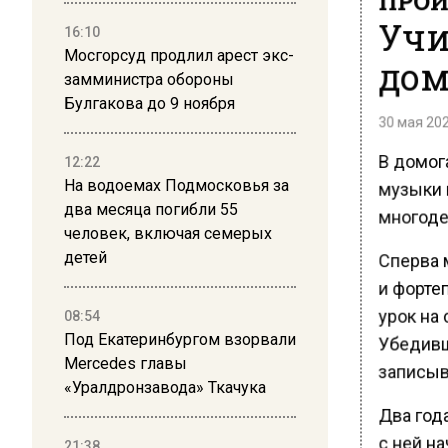
Учи
16:10
Мосгорсуд продлил арест экс-
дом
замминистра обороны
Булгакова до 9 ноября
30 мая 202
В домог
12:22
музыки 
На водоемах Подмосковья за
два месяца погибли 55
многодет
человек, включая семерых
Сперва 
детей
и форте
урок на 
08:54
Под Екатеринбургом взорвали
Убедивш
Mercedes главы
записыва
«Уралдронзавода» Ткачука
Два год
с ней на
21:38