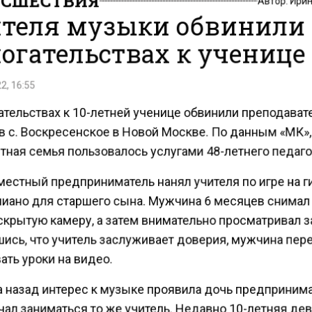
теля музыки обвинили
огательствах к ученице
2, 16:55
ательствах к 10-летней ученице обвинили преподават
в с. Воскресенское в Новой Москве. По данным «МК»,
ная семья пользовалось услугами 48-летнего педагог
местный предприниматель нанял учителя по игре на г
пиано для старшего сына. Мужчина 6 месяцев снима
скрытую камеру, а затем внимательно просматривал з
ись, что учитель заслуживает доверия, мужчина пер
ть уроки на видео.
а назад интерес к музыке проявила дочь предпринима
чал заниматься то же учитель. Недавно 10-летняя де