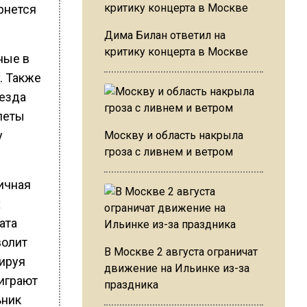
рнется
Дима Билан ответил на
критику концерта в Москве
ные в
. Также
оезда
леты
у
Москву и область накрыла
гроза с ливнем и ветром
ичная
х
ата
волит
В Москве 2 августа ограничат
вируя
движение на Ильинке из-за
играют
праздника
ьник