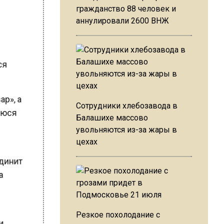
гражданство 88 человек и
аннулировали 2600 ВНЖ
йся
ар», а
Сотрудники хлебозавода в
щуюся
Балашихе массово
увольняются из-за жары в
цехах
оединит
на
Резкое похолодание с
ли