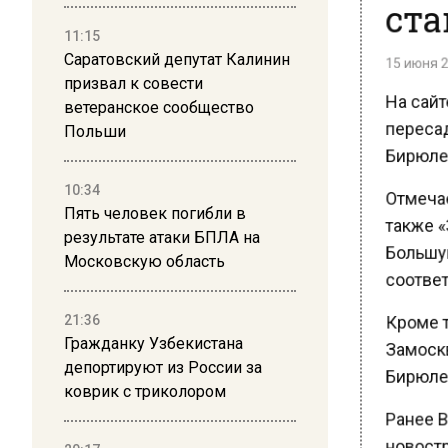
ста
11:15
15 июня 20
Саратовский депутат Калинин
призвал к совести
На сайте
ветеранское сообщество
пересад
Польши
Бирюлев
Отмечает
10:34
Пять человек погибли в
также «
результате атаки БПЛА на
Большую
Московскую область
соответ
Кроме то
21:36
Гражданку Узбекистана
Замоскв
депортируют из России за
Бирюлев
коврик с триколором
Ранее В
новостр