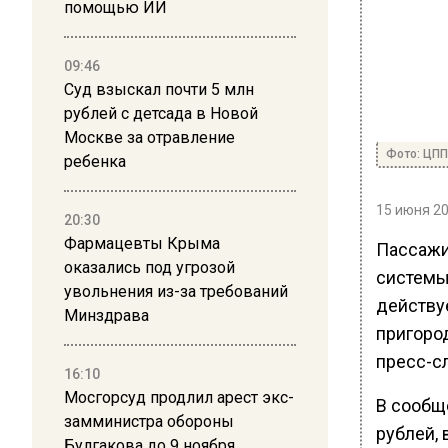
помощью ИИ
09:46
Суд взыскал почти 5 млн
рублей с детсада в Новой
Москве за отравление
Фото: ЦП
ребенка
15 июня 20
20:30
Фармацевты Крыма
Пассажи
оказались под угрозой
системы
увольнения из-за требований
действуе
Минздрава
пригоро
пресс-с
16:10
Мосгорсуд продлил арест экс-
В сообще
замминистра обороны
рублей, 
Булгакова до 9 ноября