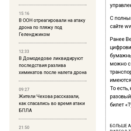
управле
15:16
С полны
В ООН отреагировали на атаку
сайте ww
дрона по пляжу под
Геленджиком
Ранее В
цифров
12:33
бумажны
В Домодедове ликвидируют
можно с
последствия разлива
транспо
химикатов после налета дрона
имеются
То есть,
09:27
разовый
Жители Чехова рассказали,
как спасались во время атаки
билет «Т
БПЛА
БОЛЬШЕ А
21:50