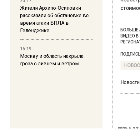
20:17
Жители Архипо-Осиповки
стоимост
рассказали об обстановке во
время атаки БПЛА в
Геленджике
БОЛЬШЕ А
ВИДЕО В 
РЕГИОНА".
16:19
Москву и область накрыла
ПОДПИСЫВ
гроза с ливнем и ветром
НОВОС
Новости
ТРАН