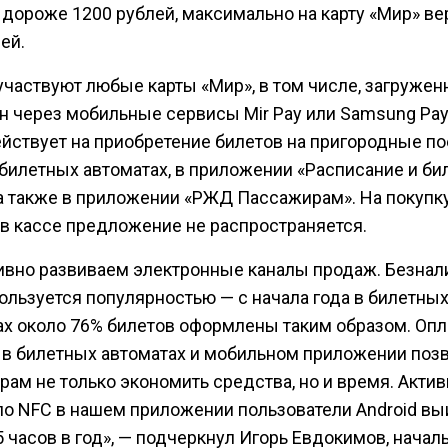
 дороже 1200 рублей, максимально на карту «Мир» ве
ей.
участвуют любые карты «Мир», в том числе, загружен
н через мобильные сервисы Mir Pay или Samsung Pay
ействует на приобретение билетов на пригородные п
билетных автоматах, в приложении «Расписание и би
а также в приложении «РЖД Пассажирам». На покупк
 в кассе предложение не распространяется.
ивно развиваем электронные каналы продаж. Безнал
ользуется популярностью — с начала года в билетны
ах около 76% билетов оформлены таким образом. Опл
 в билетных автоматах и мобильном приложении поз
ам не только экономить средства, но и время. Акти
по NFC в нашем приложении пользователи Android вы
5 часов в год», — подчеркнул Игорь Евдокимов, начал