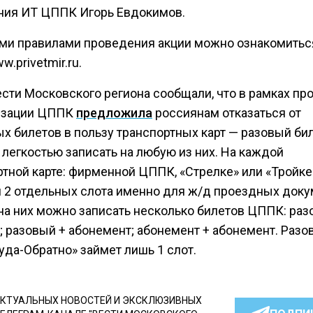
ния ИТ ЦППК Игорь Евдокимов.
ми правилами проведения акции можно ознакомитьс
w.privetmir.ru.
ести Московского региона сообщали, что в рамках п
изации ЦППК
предложила
россиянам отказаться от
х билетов в пользу транспортных карт — разовый би
 легкостью записать на любую из них. На каждой
ртной карте: фирменной ЦППК, «Стрелке» или «Тройке
 2 отдельных слота именно для ж/д проездных доку
 на них можно записать несколько билетов ЦППК: раз
; разовый + абонемент; абонемент + абонемент. Разо
уда-Обратно» займет лишь 1 слот.
КТУАЛЬНЫХ НОВОСТЕЙ И ЭКСКЛЮЗИВНЫХ