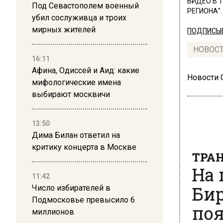
ВИДЕО В 
Под Севастополем военный
РЕГИОНА".
убил сослуживца и троих
мирных жителей
ПОДПИСЫВ
НОВОС
16:11
Афина, Одиссей и Аид: какие
Новости
мифологические имена
выбирают москвичи
13:50
Дима Билан ответил на
ТРАН
критику концерта в Москве
На 
11:42
Бир
Число избирателей в
поя
Подмосковье превысило 6
миллионов