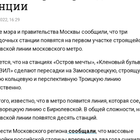
нции
22, 16:29
 мэра и правительства Москвы сообщили, что три
очных станции появятся на первом участке строяще
ской линии московского метро.
ся, что на станциях «Остров мечты», «Кленовый бульв
ЗИЛ» сделают пересадки на Замоскворецкую, строя
 кольцевую и перспективную Троицкую линию
ственно.
го, известно, что в метро появится линия, которая с
орецкую линию с Бирюлевской. В общей сложности, 
ской линии появятся десять станций.
ести Московского региона
сообщали
, что массовые
ойки российской столицы впервые за два года снизи