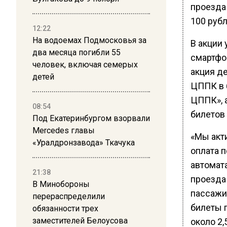
проезда
100 рубл
12:22
На водоемах Подмосковья за
В акции 
два месяца погибли 55
смартфо
человек, включая семерых
акция д
детей
ЦППК в 
ЦППК», 
08:54
билетов
Под Екатеринбургом взорвали
Mercedes главы
«Мы акт
«Уралдронзавода» Ткачука
оплата п
автомат
21:38
проезда
В Минобороны
пассажир
перераспределили
билеты 
обязанности трех
заместителей Белоусова
около 2,