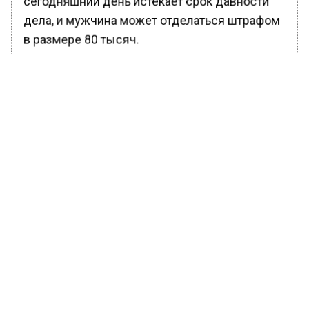
сегодняшний день истекает срок давности
дела, и мужчина может отделаться штрафом
в размере 80 тысяч.
Ранее Вести Московского региона
сообщали
, что в подмосковном магазине
уборщица из Средней Азии выносила в
ведре одежду. Девушка задержана, на нее
завели уголовные дела.
БОЛЬШЕ АКТУАЛЬНЫХ НОВОСТЕЙ И ЭКСКЛЮЗИВНЫХ
ВИДЕО В ТЕЛЕГРАМ-КАНАЛЕ "ВЕСТИ МОСКОВСКОГО
РЕГИОНА".
ПОДПИШИСЬ!
ПОДПИСЫВАЙТЕСЬ НА МОСРЕГИОН: