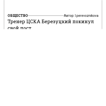
ОБЩЕСТВО
Автор:
l.perevoznikova
Тренер ЦСКА Березуцкий покинул
свой пост
15 июня 2022, 10:40
Легенда столичного ЦСКА Алексей
Березуцкий покинул пост главного тренера.
Об этом сообщает телеграм-канал «Mash».
Согласно сообщению, вместе с Березуцким
уходят и его помощники – брат Василий
Березуцкий и Григорий Бабаян.
По информации СМИ, новым тренером ЦСКА
стал Владимир Федотов. Уточняется, что