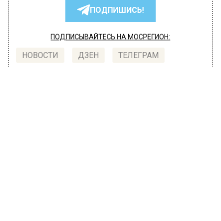
ПОДПИШИСЬ!
ПОДПИСЫВАЙТЕСЬ НА МОСРЕГИОН:
НОВОСТИ
ДЗЕН
ТЕЛЕГРАМ
Новости СМИ2
ТРАНСПОРТ
Автор:
l.perevoznikova
Ограничение полетов на юг
продлено до 24 июня
16 июня 2022, 10:17
Режим ограничения полетов в аэропорты юга
и центральной части РФ продлен до 24 июня.