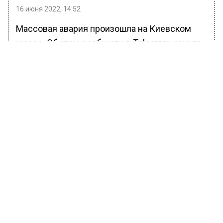
16 июня 2022, 14:52
Массовая авария произошла на Киевском
шоссе. Об этом сообщили в Telegram-канале
Mash.
По предварительным данным, участниками
ДТП стали четыре автомобиля. Из них две
машины – легковые, один трактор, а также
большегруз.
Подробности произошедшего в настоящий
момент неизвестны. На месте случившегося
работает оперативная группа. Данные о
пострадавших также не поступали.
Ранее Вести Московского региона
сообщали
, что в городском округе Мытищи