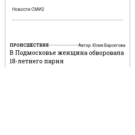
Новости СМИ2
ПРОИСШЕСТВИЯ
Автор:
Юлия Варсегова
В Подмосковье женщина обворовала
18-летнего парня
16 июня 2022, 18:44
В Московской области в Клину юноша 18 лет
обратился за помощью в полицию. Дело в
том, что у парня украли из квартиры
беспроводные наушники, которые стоили 11
000 рублей.
Вскоре правоохранителям удалось