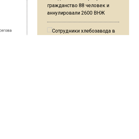
гражданство 88 человек и
 Варсегова
аннулировали 2600 ВНЖ
Сотрудники хлебозавода в
 о
Балашихе массово
увольняются из-за жары в
цехах
 так
з. В
Резкое похолодание с