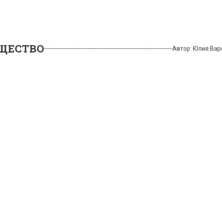
СТВО
Автор:
Юлия
ати рассказал, какую
ыку предпочитает рэпу
22, 14:35
кий музыкант, рэпер в беседе с участниками
родного экономического форума в Питере рассказал
направлении в музыке и это, как оказалось, не рэп.
ризнался, что рэп-музыку не слушает, поскольку её и
точно в его жизни. Артист предпочитает слушать джа
ее время Тимати наслаждается музыкальными
циями казахского исполнителя The Limba.
рбургском форуме Тимати акцентировал внимание на