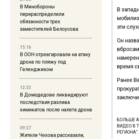
В Минобороны
В запад
перераспределили
мобилиз
обязанности трех
эти слух
заместителей Белоусова
Он назв
15:16
вбросам
В ООН отреагировали на атаку
намерен
дрона по пляжу под
время с
Геленджиком
Ранее В
12:33
прокура
В Домодедове ликвидируют
заключи
последствия разлива
химикатов после налета дрона
БОЛЬШЕ А
ВИДЕО В 
09:27
РЕГИОНА".
Жители Чехова рассказали,