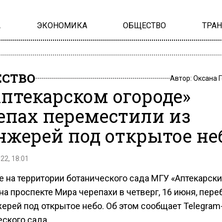
А
ЭКОНОМИКА
ОБЩЕСТВО
ТРА
СТВО
Автор:
Оксана 
Аптекарском огороде»
епах переместили из
нжерей под открытое не
22, 18:01
 на территории ботанического сада МГУ «Аптекарск
на проспекте Мира черепахи в четверг, 16 июня, пер
жерей под открытое небо. Об этом сообщает Telegram
ского сада.