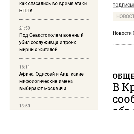
как спасались во время атаки
ПОДПИСЫВ
БПЛА
НОВОС
21:50
Новости
Под Севастополем военный
убил сослуживца и троих
мирных жителей
16:11
Афина, Одиссей и Аид: какие
ОБЩЕ
мифологические имена
В К
выбирают москвичи
соо
13:50
объ
Дима Билан ответил на
ию
критику концерта в Москве