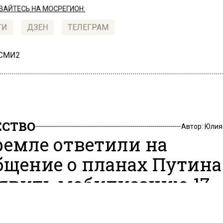
АЙТЕСЬ НА МОСРЕГИОН:
ТИ
ДЗЕН
ТЕЛЕГРАМ
 СМИ2
СТВО
Автор:
Юлия
ремле ответили на
бщение о планах Путина
явить мобилизацию 17
ня