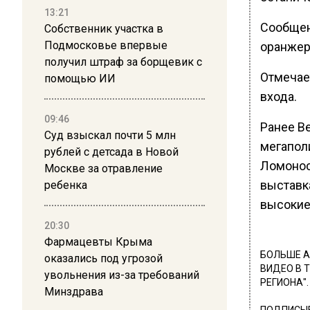
13:21
Сообщен
Собственник участка в
Подмосковье впервые
оранжер
получил штраф за борщевик с
Отмечает
помощью ИИ
входа.
09:46
Ранее В
Суд взыскал почти 5 млн
мегапол
рублей с детсада в Новой
Ломонос
Москве за отравление
выставк
ребенка
высокие
20:30
Фармацевты Крыма
БОЛЬШЕ А
оказались под угрозой
ВИДЕО В 
увольнения из-за требований
РЕГИОНА".
Минздрава