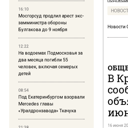
ПОДПИСЫВ
16:10
НОВОС
Мосгорсуд продлил арест экс-
замминистра обороны
Новости
Булгакова до 9 ноября
12:22
На водоемах Подмосковья за
два месяца погибли 55
ОБЩЕ
человек, включая семерых
детей
В К
соо
08:54
объ
Под Екатеринбургом взорвали
Mercedes главы
ию
«Уралдронзавода» Ткачука
16 июня 20
21:38