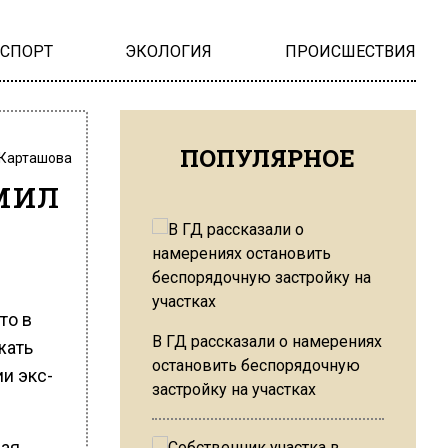
НСПОРТ
ЭКОЛОГИЯ
ПРОИСШЕСТВИЯ
ПОПУЛЯРНОЕ
 Карташова
мил
то в
В ГД рассказали о намерениях
жать
остановить беспорядочную
и экс-
застройку на участках
ная