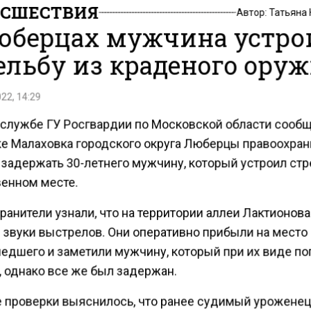
СШЕСТВИЯ
Автор:
Татьяна
юберцах мужчина устро
ельбу из краденого ору
22, 14:29
-службе ГУ Росгвардии по Московской области сообщ
ке Малаховка городского округа Люберцы правоохра
 задержать 30-летнего мужчину, который устроил стр
енном месте.
анители узнали, что на территории аллеи Лактионова
звуки выстрелов. Они оперативно прибыли на место
едшего и заметили мужчину, который при их виде п
, однако все же был задержан.
е проверки выяснилось, что ранее судимый урожене