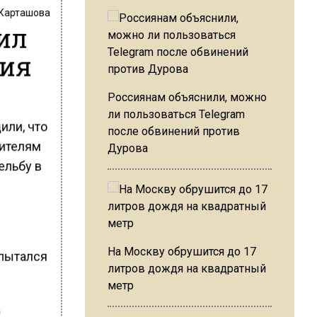
 Карташова
ил
жия
Россиянам объяснили, можно
ли пользоваться Telegram
или, что
после обвинений против
нителям
Дурова
ельбу в
На Москву обрушится до 17
опытался
литров дождя на квадратный
метр
ц