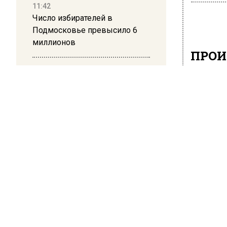
11:42
Число избирателей в
Подмосковье превысило 6
миллионов
ПРОИ
В Л
11:15
Саратовский депутат Калинин
стр
призвал к совести
ветеранское сообщество
16 июня 20
Польши
В пресс
10:34
в посел
Пять человек погибли в
удалось
результате атаки БПЛА на
обществ
Московскую область
Правоохр
слышны 
21:36