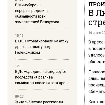
ПРОИ
В Минобороны
В Л
перераспределили
обязанности трех
стр
заместителей Белоусова
16 июня 20
15:16
В ООН отреагировали на атаку
В пресс
дрона по пляжу под
в посел
Геленджиком
удалось
обществ
12:33
Правоохр
В Домодедове ликвидируют
последствия разлива
слышны 
химикатов после налета дрона
произош
сбежать
09:27
Как ход
Жители Чехова рассказали,