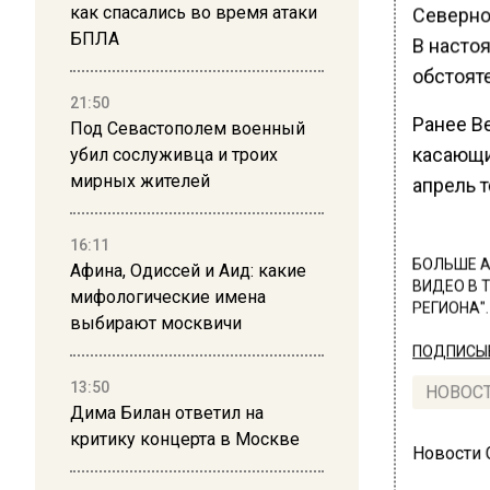
как спасались во время атаки
Северно
БПЛА
В насто
обстоят
21:50
Ранее В
Под Севастополем военный
касающи
убил сослуживца и троих
мирных жителей
апрель 
16:11
БОЛЬШЕ А
Афина, Одиссей и Аид: какие
ВИДЕО В 
мифологические имена
РЕГИОНА".
выбирают москвичи
ПОДПИСЫВ
13:50
НОВОС
Дима Билан ответил на
критику концерта в Москве
Новости