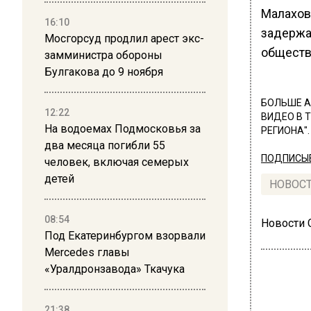
Малахов
16:10
задержа
Мосгорсуд продлил арест экс-
обществ
замминистра обороны
Булгакова до 9 ноября
БОЛЬШЕ А
12:22
ВИДЕО В 
На водоемах Подмосковья за
РЕГИОНА".
два месяца погибли 55
ПОДПИСЫВ
человек, включая семерых
детей
НОВОС
08:54
Новости
Под Екатеринбургом взорвали
Mercedes главы
«Уралдронзавода» Ткачука
21:38