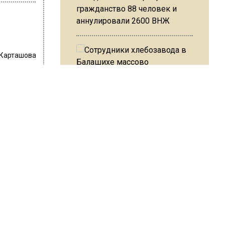
гражданство 88 человек и
аннулировали 2600 ВНЖ
 Карташова
ил
жия
Сотрудники хлебозавода в
Балашихе массово
увольняются из-за жары в
или, что
цехах
нителям
ельбу в
Резкое похолодание с