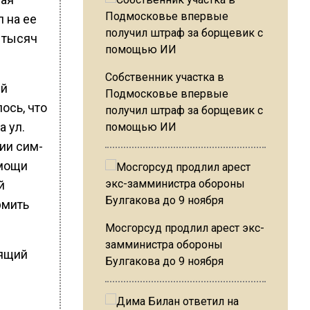
 на ее
 тысяч
Собственник участка в
ый
Подмосковье впервые
ось, что
получил штраф за борщевик с
 ул.
помощью ИИ
ии сим-
омощи
й
рмить
Мосгорсуд продлил арест экс-
замминистра обороны
оящий
Булгакова до 9 ноября