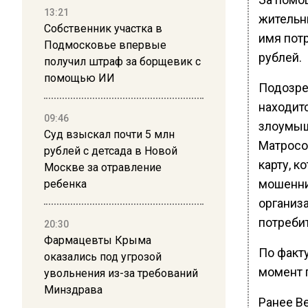
13:21
жительни
Собственник участка в
имя пот
Подмосковье впервые
рублей.
получил штраф за борщевик с
помощью ИИ
Подозре
находит
09:46
злоумыш
Суд взыскал почти 5 млн
Матросо
рублей с детсада в Новой
карту, 
Москве за отравление
мошенни
ребенка
организ
потреби
20:30
Фармацевты Крыма
По факт
оказались под угрозой
момент 
увольнения из-за требований
Минздрава
Ранее В