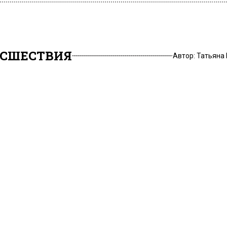
СШЕСТВИЯ
Автор:
Татьяна
юберцах мужчина устро
ельбу из краденого ору
22, 14:29
-службе ГУ Росгвардии по Московской области сообщ
ке Малаховка городского округа Люберцы правоохра
 задержать 30-летнего мужчину, который устроил стр
енном месте.
анители узнали, что на территории аллеи Лактионова
звуки выстрелов. Они оперативно прибыли на место