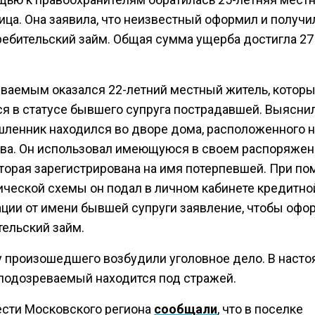
ца. Она заявила, что неизвестный оформил и получил
ребительский займ. Общая сумма ущерба достигла 27
ваемым оказался 22-летний местный житель, котор
ся в статусе бывшего супруга пострадавшей. Выяснил
ленник находился во дворе дома, расположенного на
ва. Он использовал имеющуюся в своем распоряжен
которая зарегистрирована на имя потерпевшей. При п
ческой схемы он подал в личном кабинете кредитно
ации от имени бывшей супруги заявление, чтобы офо
тельский займ.
у произошедшего возбудили уголовное дело. В наст
подозреваемый находится под стражей.
ести Московского региона
сообщали
, что в поселке